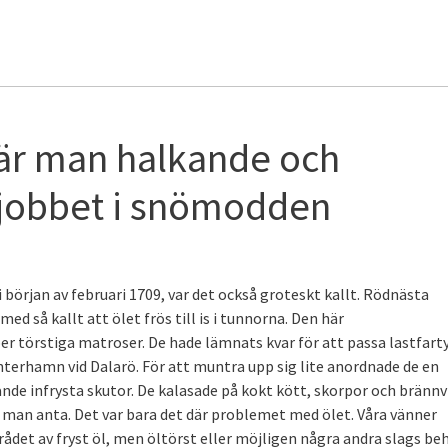
när man halkande och
ll jobbet i snömodden
 början av februari 1709, var det också groteskt kallt. Rödnästa
ed så kallt att ölet frös till is i tunnorna. Den här
er törstiga matroser. De hade lämnats kvar för att passa lastfart
nterhamn vid Dalarö. För att muntra upp sig lite anordnade de en
de infrysta skutor. De kalasade på kokt kött, skorpor och brännv
år man anta. Det var bara det där problemet med ölet. Våra vänner
rådet av fryst öl, men öltörst eller möjligen några andra slags be