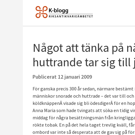
Något att tänka på 
huttrande tar sig ti
Publicerat
12 januari 2009
För ganska precis 300 år sedan, närmare bestämt i
människor snorade och huttrade – det var till och m
köldknäppenÂ visade sig bli ödesdigerÂ för en hop
Anna Maria som hade tvingats att söka en tidig vi
middag för några besättningsmän från kringliggan
rökte tobak. En på det hela taget trevlig kväll, f
ombord var inte så desperata att de gav sig på för