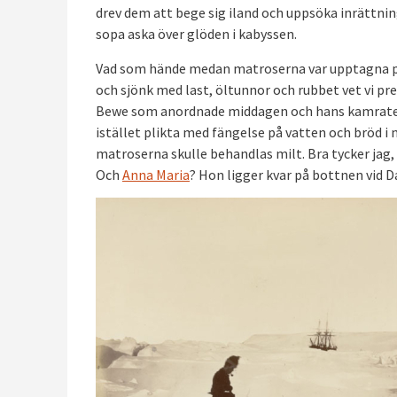
drev dem att bege sig iland och uppsöka inrättni
sopa aska över glöden i kabyssen.
Vad som hände medan matroserna var upptagna på an
och sjönk med last, öltunnor och rubbet vet vi pr
Bewe som anordnade middagen och hans kamrater 
istället plikta med fängelse på vatten och bröd i n
matroserna skulle behandlas milt. Bra tycker jag, 
Och
Anna Maria
? Hon ligger kvar på bottnen vid D