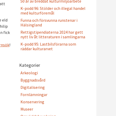
50 år av breddat kulturmiljöarbete
att
K-podd 96: Stölder och illegal handel
med kulturföremål
e eld
Funna och försvunna runstenar i
Hälsingland
hilip
Rettigstipendiaterna 2024 har gett
n fick
nytt liv åt litteraturen i samlingarna
K-podd 95: Lastbilsförarna som
rnsök
!
räddar kulturarvet
Kategorier
Arkeologi
Byggnadsvård
Digitalisering
Fornlämningar
Konservering
Museer