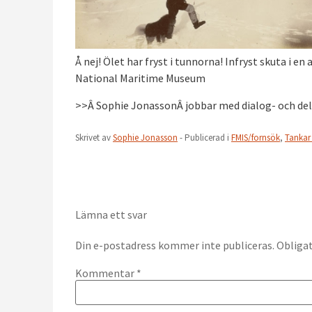
Å nej! Ölet har fryst i tunnorna! Infryst skuta i 
National Maritime Museum
>>Â Sophie JonassonÂ jobbar med dialog- och del
Skrivet av
Sophie Jonasson
- Publicerad i
FMIS/fornsök
,
Tankar 
Lämna ett svar
Din e-postadress kommer inte publiceras.
Obligat
Kommentar
*