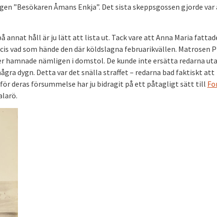
ngen ”Besökaren Åmans Enkja”. Det sista skeppsgossen gjorde var 
nat håll är ju lätt att lista ut. Tack vare att Anna Maria fattad
ecis vad som hände den där köldslagna februarikvällen. Matrosen P
hamnade nämligen i domstol. De kunde inte ersätta redarna uta
ågra dygn. Detta var det snälla straffet – redarna bad faktiskt att
för deras försummelse har ju bidragit på ett påtagligt sätt till
Fo
alarö.