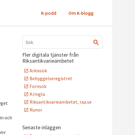
K-podd
Om K-blogg
Fler digitala tjänster från
Riksantikvarieämbetet
Arkivsök
Bebyggelseregistret
Fornsök
Kringla
Riksantikvarieämbetet, raa.se
yget
Runor
in och
Senaste inläggen
hov