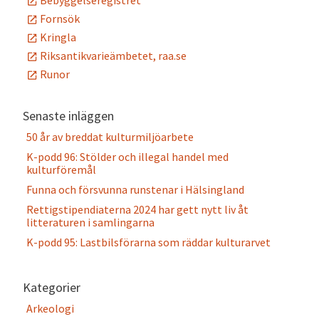
Bebyggelseregistret
Fornsök
Kringla
Riksantikvarieämbetet, raa.se
Runor
Senaste inläggen
50 år av breddat kulturmiljöarbete
K-podd 96: Stölder och illegal handel med
kulturföremål
Funna och försvunna runstenar i Hälsingland
Rettigstipendiaterna 2024 har gett nytt liv åt
litteraturen i samlingarna
K-podd 95: Lastbilsförarna som räddar kulturarvet
Kategorier
Arkeologi