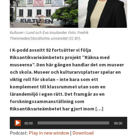
Kulturen i Lund och Eva Insulander. Foto: Fredrik
Thersmeden/Stockholms universitet (CC BY).
I K-podd avsnitt 92 fortsätter vi följa
Riksantikvarieämbetets projekt ”Räkna med
museerna”. Den här gången handlar det om museer
och skola. Museer och kulturarvsplatser spelar en
viktig roll för skolan – inte bara som ett
komplement till klassrummet utan som en
lärandemiljö i egen rätt. Det framgår av en
forskningssammanställning som
Riksantikvarieämbetet har gjort inom […]
Ljudspelare
00:00
00:00
Podcast:
Play in new window
|
Download