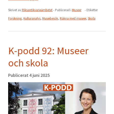
Skrivet av
Riksantikvarieämbetet
- Publicerad i
Museer
- Etiketter
Forskning
,
Kulturanalys
,
Museibesök
,
Räkna med museer
,
Skola
K-podd 92: Museer
och skola
Publicerat
4 juni 2025