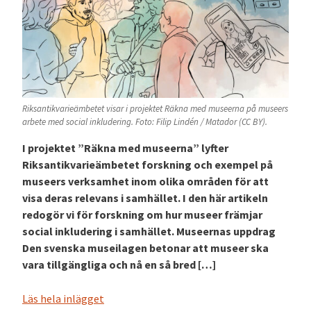
Riksantikvarieämbetet visar i projektet Räkna med museerna på museers
arbete med social inkludering. Foto: Filip Lindén / Matador (CC BY).
I projektet ”Räkna med museerna” lyfter
Riksantikvarieämbetet forskning och exempel på
museers verksamhet inom olika områden för att
visa deras relevans i samhället. I den här artikeln
redogör vi för forskning om hur museer främjar
social inkludering i samhället. Museernas uppdrag
Den svenska museilagen betonar att museer ska
vara tillgängliga och nå en så bred […]
Läs hela inlägget