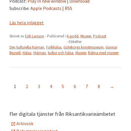
Podcast:
Play in new window
|
Download
Subscribe:
Apple Podcasts
|
RSS
Läs hela inlägget
Skrivet av
Erik Larsson
- Publicerad i
K-podd
,
Museer
,
Podcast
- Etiketter
Den kulturella hjärnan
,
Folkhälsa
,
Göteborgs konstmuseum
,
Gunnar
Bjursell
,
Hälsa
,
Hjärnan
,
kultur och hälsa
,
Museer
,
Räkna med museer
1
2
3
4
5
6
7
8
→
Fler digitala tjänster från Riksantikvarieämbetet
Arkivsök