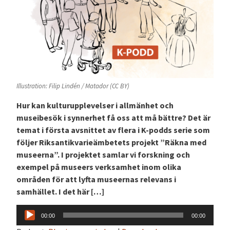
Illustration: Filip Lindén / Matador (CC BY)
Hur kan kulturupplevelser i allmänhet och
museibesök i synnerhet få oss att må bättre? Det är
temat i första avsnittet av flera i K-podds serie som
följer Riksantikvarieämbetets projekt ”Räkna med
museerna”. I projektet samlar vi forskning och
exempel på museers verksamhet inom olika
områden för att lyfta museernas relevans i
samhället. I det här […]
Ljudspelare
00:00
00:00