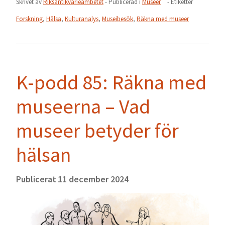
Skrivet av
Riksantikvarieämbetet
- Publicerad i
Museer
- Etiketter
Forskning
,
Hälsa
,
Kulturanalys
,
Museibesök
,
Räkna med museer
K-podd 85: Räkna med
museerna – Vad
museer betyder för
hälsan
Publicerat
11 december 2024