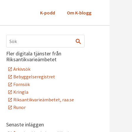
K-podd
Om K-blogg
Fler digitala tjänster från
Riksantikvarieämbetet
Arkivsök
Bebyggelseregistret
Fornsök
Kringla
Riksantikvarieämbetet, raa.se
Runor
Senaste inläggen