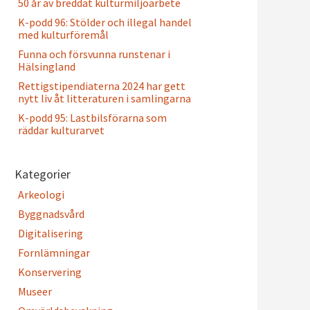
50 år av breddat kulturmiljöarbete
K-podd 96: Stölder och illegal handel
med kulturföremål
Funna och försvunna runstenar i
Hälsingland
Rettigstipendiaterna 2024 har gett
nytt liv åt litteraturen i samlingarna
K-podd 95: Lastbilsförarna som
räddar kulturarvet
Kategorier
Arkeologi
Byggnadsvård
Digitalisering
Fornlämningar
Konservering
Museer