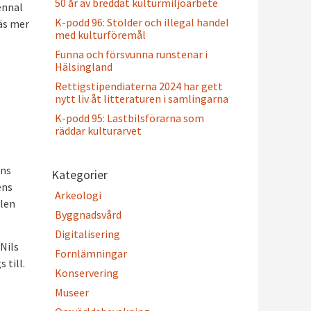
50 år av breddat kulturmiljöarbete
ennal
K-podd 96: Stölder och illegal handel
Läs mer
med kulturföremål
Funna och försvunna runstenar i
Hälsingland
Rettigstipendiaterna 2024 har gett
nytt liv åt litteraturen i samlingarna
K-podd 95: Lastbilsförarna som
räddar kulturarvet
äns
Kategorier
ens
Arkeologi
alen
Byggnadsvård
Digitalisering
Nils
Fornlämningar
 till.
Konservering
Museer