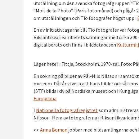
utställning om den svenska fotografgruppen “Tio 
“Mois de la Photo“ (Paris fotomånad) och pågår 20
om utställningen och Tio fotografer högst upp i
En av initiativtagarna till Tio fotografer var foto
Riksantikvarieämbetets samlingar med cirka 300 000
digitaliserats och finns i bilddatabasen
Kulturmilj
Lägenheter i Fittja, Stockholm. 1970-tal. Foto: På
En sökning på bilder av Pål-Nils Nilsson i samsök
museum. Då får vi veta att hans bilder också finns
(STF) bildarkiv på Nordiska museet och i Kungliga
Europeana
.
I
Nationella fotografregistret
som administreras 
Nilsson. Flera av fotograferna i Riksantikvarieämb
>>
Anna Boman
jobbar med bildsamlingarna och 