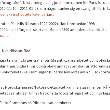
fotografer“. Utställningen är gjord inom ramen för Paris fotobi
10-11-10 – 2011-01-23, om någon tänker sig en sväng till Paris. 
Svenska institutets kalendarium
.
grafen Pål-Nils Nilsson (1929-2002). Han finns sedan 1998 i
 bilder i färg och svartvitt. Mer än 2300 av bilderna har hittills
öbild
.
l-Nils Nilsson. RAÄ
tjänsten
Kringla
ger träffar på Riksantikvarieämbetet och Bohusl
 där! Hans bilder finns också bland annat i Svenska Turistförening
 Bibliotekets (KB) samlingar. Bilderna levereras även till sökport
av Nordiska museet/Fotosekretariatet kan man läsa mer om Pål-
etets samlingar finns i Nationella fotografregistret och nya läggs
Flickr Commons på Riksantikvarieämbetet.