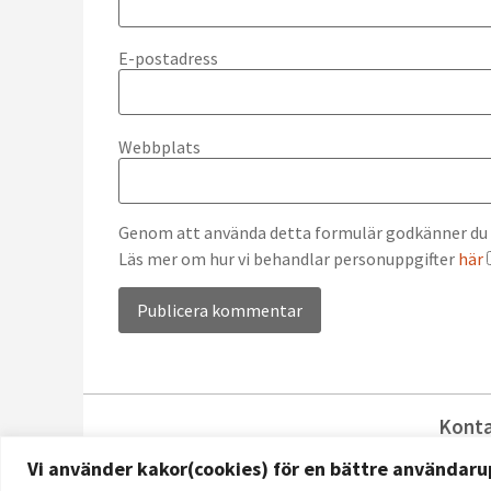
E-postadress
Webbplats
Genom att använda detta formulär godkänner du at
Läs mer om hur vi behandlar personuppgifter
här
Alternative:
Kont
reg
Vi använder kakor(cookies) för en bättre användaru
08-