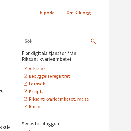
K-podd
Om K-blogg
Fler digitala tjänster från
Riksantikvarieämbetet
Arkivsök
Bebyggelseregistret
Fornsök
r,
Kringla
Riksantikvarieämbetet, raa.se
Runor
Senaste inläggen
ektiv