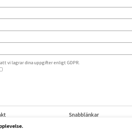
t vi lagrar dina uppgifter enligt GDPR.
akt
Snabblänkar
istrator@raa.se
Jobba hos oss
pplevelse.
5191 80 00
Press