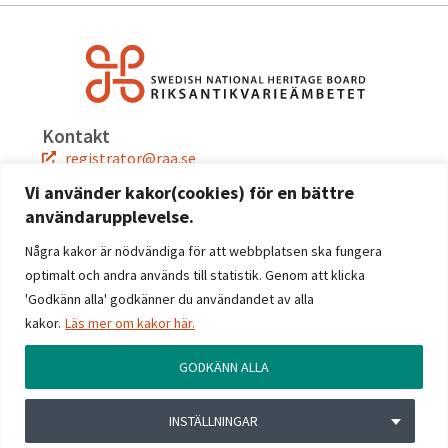
Kontakt
registrator@raa.se
08-5191 80 00
Vi använder kakor(cookies) för en bättre
användarupplevelse.
Snabblänkar
Jobba hos oss
Några kakor är nödvändiga för att webbplatsen ska fungera
Press
optimalt och andra används till statistik. Genom att klicka
Kontakta oss
'Godkänn alla' godkänner du användandet av alla
kakor.
Läs mer om kakor här.
Följ oss
Facebook
GODKÄNN ALLA
Instagram
Linkedin
INSTÄLLNINGAR
YouTube