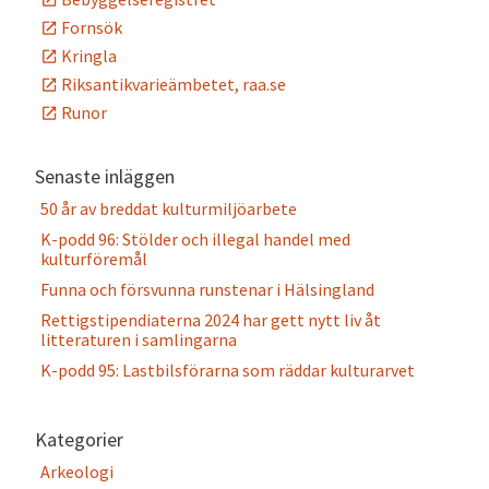
Fornsök
Kringla
Riksantikvarieämbetet, raa.se
Runor
Senaste inläggen
50 år av breddat kulturmiljöarbete
K-podd 96: Stölder och illegal handel med
kulturföremål
Funna och försvunna runstenar i Hälsingland
Rettigstipendiaterna 2024 har gett nytt liv åt
litteraturen i samlingarna
K-podd 95: Lastbilsförarna som räddar kulturarvet
Kategorier
Arkeologi