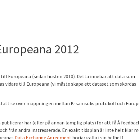
uropeana 2012
 till Europeana (sedan hösten 2010). Detta innebär att data som
as vidare till Europeana (vi måste skapa ett dataset som skördas
ed att se över mappningen mellan K-samsöks protokoll och Euro
 publicerar här (eller på annan lämplig plats) för att få Â feedbac
och från andra instresserade. En exakt tidsplan är inte helt klar 
ropeanas
Data Exchange Agreement
börjar gälla i sin helhet).