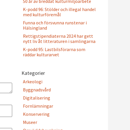
50 år av breddat kulturmiljöarbete
K-podd 96: Stölder och illegal handel
med kulturföremål
Funna och försvunna runstenar i
Hälsingland
Rettigstipendiaterna 2024 har gett
nytt liv åt litteraturen i samlingarna
K-podd 95: Lastbilsförarna som
räddar kulturarvet
Kategorier
Arkeologi
Byggnadsvård
Digitalisering
Fornlämningar
Konservering
Museer