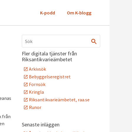
K-podd
Om K-blogg
Fler digitala tjänster från
Riksantikvarieämbetet
Arkivsök
Bebyggelseregistret
Fornsök
Kringla
peanas
Riksantikvarieämbetet, raa.se
Runor
k från
men
Senaste inläggen