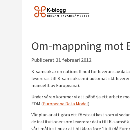
Om-mappning mot E
Publicerat
21 februari 2012
K-samsök är en nationell nod för leverans av data
levereras till K-samsök semi-automatiskt leverer
manuellt av Europeana).
Under våren kommer vi att påbörja ett arbete m
EDM (
Europeana Data Model
).
Vår plan är att göra ett första utkast som vi sedan
de institutioner som levererar data till K-samsök 
vårt mål just nu är att bli klara före 1 juli (då Eu