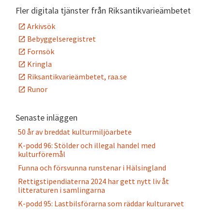
Fler digitala tjänster från Riksantikvarieämbetet
Arkivsök
Bebyggelseregistret
Fornsök
Kringla
Riksantikvarieämbetet, raa.se
Runor
Senaste inläggen
50 år av breddat kulturmiljöarbete
K-podd 96: Stölder och illegal handel med
kulturföremål
Funna och försvunna runstenar i Hälsingland
Rettigstipendiaterna 2024 har gett nytt liv åt
litteraturen i samlingarna
K-podd 95: Lastbilsförarna som räddar kulturarvet