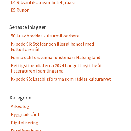
Riksantikvarieämbetet, raa.se
Runor
Senaste inläggen
50 år av breddat kulturmiljöarbete
K-podd 96: Stölder och illegal handel med
kulturföremål
Funna och försvunna runstenar i Hälsingland
Rettigstipendiaterna 2024 har gett nytt liv åt
litteraturen i samlingarna
K-podd 95: Lastbilsförarna som räddar kulturarvet
Kategorier
Arkeologi
Byggnadsvård
Digitalisering
Fornlämningar