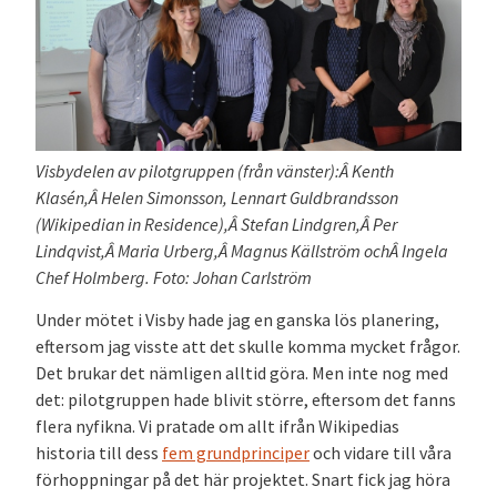
Visbydelen av pilotgruppen (från vänster):Â Kenth
Klasén,Â Helen Simonsson, Lennart Guldbrandsson
(Wikipedian in Residence),Â Stefan Lindgren,Â Per
Lindqvist,Â Maria Urberg,Â Magnus Källström ochÂ Ingela
Chef Holmberg. Foto: Johan Carlström
Under mötet i Visby hade jag en ganska lös planering,
eftersom jag visste att det skulle komma mycket frågor.
Det brukar det nämligen alltid göra. Men inte nog med
det: pilotgruppen hade blivit större, eftersom det fanns
flera nyfikna. Vi pratade om allt ifrån Wikipedias
historia till dess
fem grundprinciper
och vidare till våra
förhoppningar på det här projektet. Snart fick jag höra