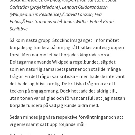
Carlström (projektledare), Lennart Guldbrandsson
(Wikipedian in Residence),Â David Larsson, Eva
Enhus,Â Eva Tranaeus ochÂ Jonas Widhe. Foto:Â Karin
Schibbye
Så kom nästa grupp: Stockholmsgänget. Inför mötet
började jag fundera på om jag fått silkesvantesgruppen
först. Men när mötet väl började skingrades oron.
Deltagarna använde Wikipedia regelbundet, såg det
som en naturlig samarbetspartner och ställde många
frågor. En del frågor var kritiska – men hade de inte varit
det hade jag blivit orolig. De kritiska frågorna är ett
tecken på engagemang. Dock hettade det aldrig till,
utan tonen var så glad och förväntansfull att jag nästan
började fundera på vad jag kunde bidra med.
Sedan mindes jag våra respektive förväntningar och att
vi gemensamt satt upp följande mål: