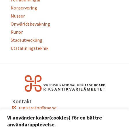
Konservering
Museer
Omvärldsbevakning
Runor
Stadsutveckling
Utställningsteknik
Kontakt
registrator@raa.se
08-5191 80 00
Vi använder kakor(cookies) för en bättre
användarupplevelse.
Snabblänkar