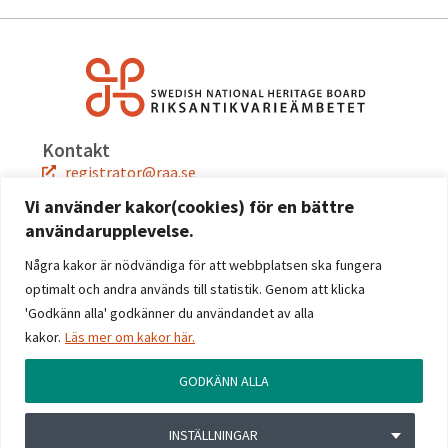
Kontakt
registrator@raa.se
08-5191 80 00
Vi använder kakor(cookies) för en bättre
användarupplevelse.
Snabblänkar
Jobba hos oss
Några kakor är nödvändiga för att webbplatsen ska fungera
Press
optimalt och andra används till statistik. Genom att klicka
Kontakta oss
'Godkänn alla' godkänner du användandet av alla
kakor.
Läs mer om kakor här.
Följ oss
Facebook
GODKÄNN ALLA
Instagram
Linkedin
INSTÄLLNINGAR
YouTube