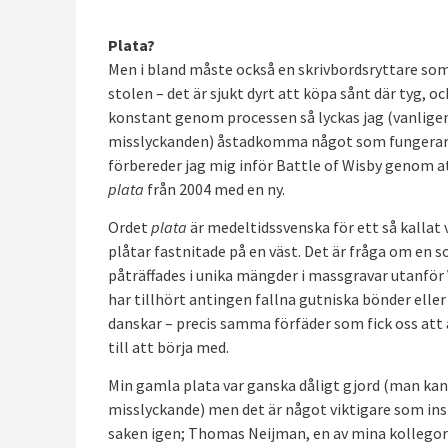
Plata?
Men i bland måste också en skrivbordsryttare som 
stolen – det är sjukt dyrt att köpa sånt där tyg, o
konstant genom processen så lyckas jag (vanlige
misslyckanden) åstadkomma något som fungerar h
förbereder jag mig inför Battle of Wisby genom 
plata
från 2004 med en ny.
Ordet
plata
är medeltidssvenska för ett så kallat 
plåtar fastnitade på en väst. Det är fråga om en 
påträffades i unika mängder i massgravar utanför
har tillhört antingen fallna gutniska bönder eller
danskar – precis samma förfäder som fick oss att
till att börja med.
Min gamla plata var ganska dåligt gjord (man kan
misslyckande) men det är något viktigare som insp
saken igen; Thomas Neijman, en av mina kollego