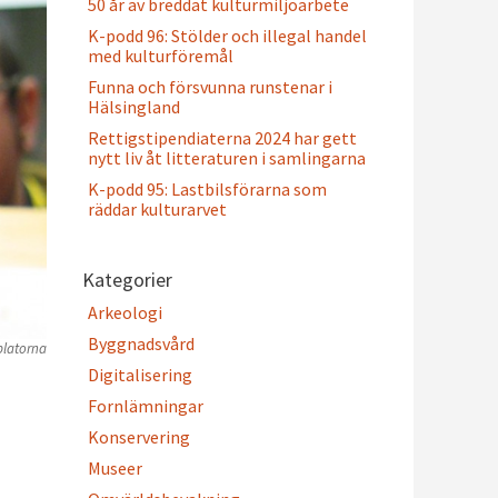
50 år av breddat kulturmiljöarbete
K-podd 96: Stölder och illegal handel
med kulturföremål
Funna och försvunna runstenar i
Hälsingland
Rettigstipendiaterna 2024 har gett
nytt liv åt litteraturen i samlingarna
K-podd 95: Lastbilsförarna som
räddar kulturarvet
Kategorier
Arkeologi
Byggnadsvård
platorna
Digitalisering
Fornlämningar
Konservering
Museer