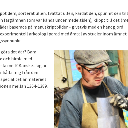
ppt dem, sorterat ullen, tvättat ullen, kardat den, spunnit den till
ch färgämnen som var kända under medeltiden), klippt till det (m
kläder baserade på manuskriptbilder – givetvis med en handgjord
experimentell arkeologi parad med åratal av studier inom ämnet
gssynpunkt.
k göra det där? Bara
ite och himla med
ssla med? Kanske. Jag är
r hålla mig från den
 specialitet är materiell
gionen mellan 1364-1389.