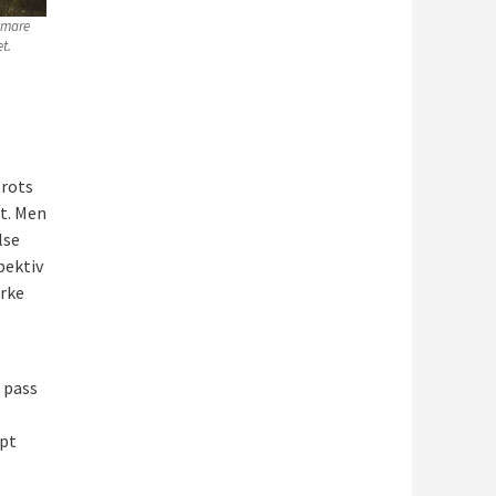
mmare
t.
trots
et. Men
lse
pektiv
ärke
 pass
öpt