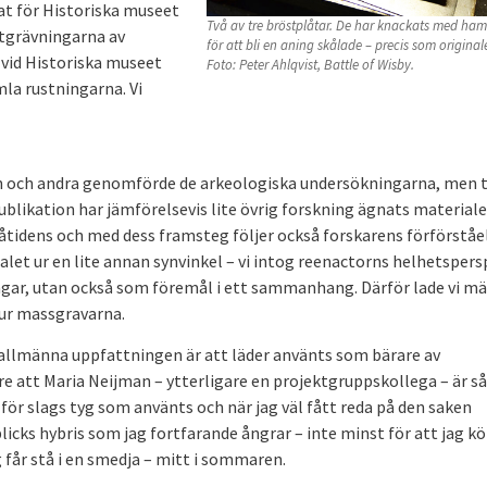
tat för Historiska museet
Två av tre bröstplåtar. De har knackats med ha
tgrävningarna av
för att bli en aning skålade – precis som originale
vid Historiska museet
Foto: Peter Ahlqvist, Battle of Wisby.
mla rustningarna. Vi
n och andra genomförde de arkeologiska undersökningarna, men 
blikation har jämförelsevis lite övrig forskning ägnats material
åtidens och med dess framsteg följer också forskarens förförståe
alet ur en lite annan synvinkel – vi intog reenactorns helhetspers
ngar, utan också som föremål i ett sammanhang. Därför lade vi m
a ur massgravarna.
n allmänna uppfattningen är att läder använts som bärare av
re att Maria Neijman – ytterligare en projektgruppskollega – är så
för slags tyg som använts och när jag väl fått reda på den saken
licks hybris som jag fortfarande ångrar – inte minst för att jag k
 får stå i en smedja – mitt i sommaren.