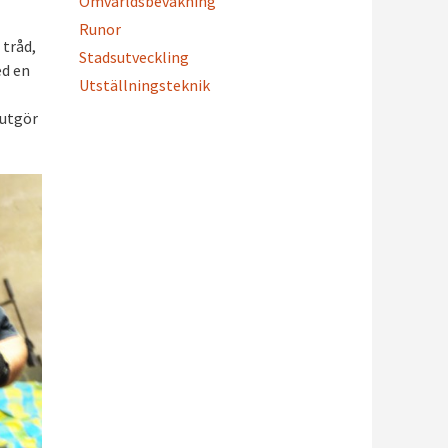
Omvärldsbevakning
Runor
 tråd,
Stadsutveckling
ed en
Utställningsteknik
 utgör