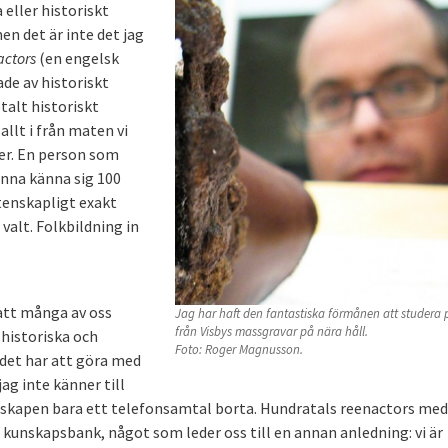
 eller historiskt
en det är inte det jag
actors
(en engelsk
de av historiskt
talt historiskt
llt i från maten vi
der. En person som
unna känna sig 100
tenskapligt exakt
valt. Folkbildning in
å att många av oss
Jag har haft den fantastiska förmånen att studera 
från Visbys massgravar på nära håll.
 historiska och
Foto: Roger Magnusson.
 det har att göra med
jag inte känner till
kunskapen bara ett telefonsamtal borta. Hundratals reenactors med
 kunskapsbank, något som leder oss till en annan anledning: vi är