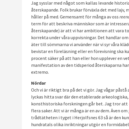
Jag sysslar med något som kallas levande historia
återskapande. Folk brukar förväxla det med lajv, m
håller på med. Gemensamt för många av oss
reen
term för att beskriva människor som är intressera
återskapande) är att vi har ambitionen att vara to
korrekta under våra uppvisningar. Det handlar om a
äter till sömmarna vi använder när vi syr våra klä
bevistar en föreläsning eller en förevisning ska k
procent säker på att han eller hon upplever en ve
manifestation av den tidsperiod återskaparna har 
extremo.
Nördar
Och vi är riktigt bra på det vi gör. Jag vågar påst
lyckas hitta svar där den etablerade arkeologiska,
konsthistoriska forskningen går bet. Jag tror att
flera saker. Att vi är många är en av dem. Även om 
trådtätheten i tyget i Herjolfsnes 63 så är den 
hundratals olika inriktningar utgör en formidabel