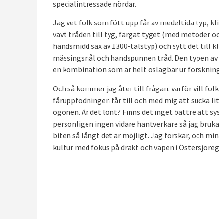
specialintressade nördar.
Jag vet folk som fött upp får av medeltida typ, kli
vävt tråden till tyg, färgat tyget (med metoder o
handsmidd sax av 1300-talstyp) och sytt det till 
mässingsnål och handspunnen tråd. Den typen av 
en kombination som är helt oslagbar ur forsknin
Och så kommer jag åter till frågan: varför vill fol
fåruppfödningen får till och med mig att sucka l
ögonen. Är det lönt? Finns det inget bättre att sy
personligen ingen vidare hantverkare så jag bruka
biten så långt det är möjligt. Jag forskar, och min
kultur med fokus på dräkt och vapen i Östersjöre