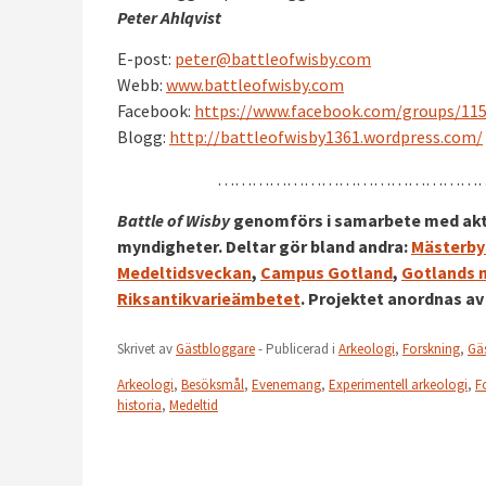
Peter Ahlqvist
E-post:
peter@battleofwisby.com
Webb:
www.battleofwisby.com
Facebook:
https://www.facebook.com/groups/11
Blogg:
http://battleofwisby1361.wordpress.com/
…………………………………………
Battle of Wisby
genomförs i samarbete med aktö
myndigheter. Deltar gör bland andra:
Mästerby
Medeltidsveckan
,
Campus Gotland
,
Gotlands
Riksantikvarieämbetet
. Projektet anordnas a
Skrivet av
Gästbloggare
- Publicerad i
Arkeologi
,
Forskning
,
Gä
Arkeologi
,
Besöksmål
,
Evenemang
,
Experimentell arkeologi
,
F
historia
,
Medeltid