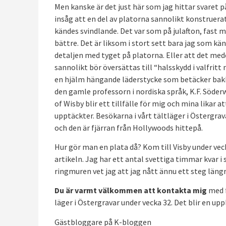
Men kanske är det just här som jag hittar svaret p
insåg att en del av platorna sannolikt konstruera
kändes svindlande. Det var som på julafton, fast
bättre. Det är liksom i stort sett bara jag som känn
detaljen med tyget på platorna. Eller att det med
sannolikt bör översättas till “halsskydd i valfritt 
en hjälm hängande läderstycke som betäcker bak
den gamle professorn i nordiska språk, K.F. Söderwal
of Wisby blir ett tillfälle för mig och mina likar a
upptäckter. Besökarna i vårt tältläger i Östergrav
och den är fjärran från Hollywoods hittepå.
Hur gör man en plata då? Kom till Visby under vecka
artikeln. Jag har ett antal svettiga timmar kvar i
ringmuren vet jag att jag nått ännu ett steg längr
Du är varmt välkommen att kontakta mig
med f
läger i Östergravar under vecka 32. Det blir en 
Gästbloggare på K-bloggen