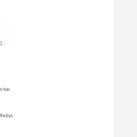
en här
Wisbys