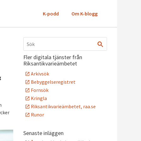
K-podd
Om K-blogg
Fler digitala tjänster från
Riksantikvarieämbetet
Arkivsök
g
Bebyggelseregistret
Fornsök
Kringla
n
Riksantikvarieämbetet, raa.se
ycker
Runor
Senaste inläggen