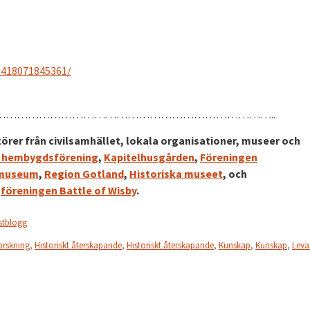
5418071845361/
………………………………………………………………..
rer från civilsamhället, lokala organisationer, museer och
 hembygdsförening
,
Kapitelhusgården
,
Föreningen
 museum
,
Region Gotland
,
Historiska museet
, och
v
föreningen Battle of Wisby
.
stblogg
orskning
,
Historiskt återskapande
,
Historiskt återskapande
,
Kunskap
,
Kunskap
,
Leva