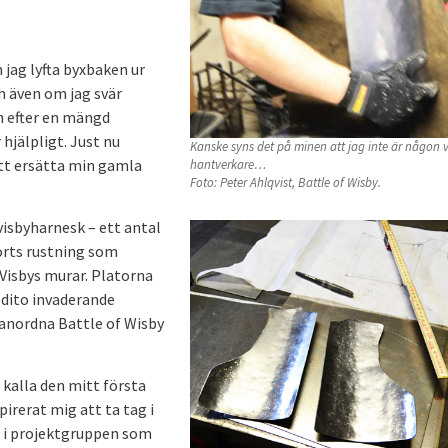
jag lyfta byxbaken ur
ch även om jag svär
n efter en mängd
jälpligt. Just nu
Kanske syns det på minen att jag inte är någon 
att ersätta min gamla
hantverkare…
Foto: Peter Ahlqvist, Battle of Wisby.
visbyharnesk – ett antal
sorts rustning som
 Visbys murar. Platorna
 dito invaderande
 anordna Battle of Wisby
 kalla den mitt första
irerat mig att ta tag i
r i projektgruppen som