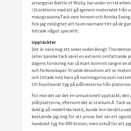
arrangerar Battle of Wisby, har under en tid arbe
i Stockholm med att gå igenom materialet från u
massgravarna.Tack vare honom och Annika Ewing 
fick jag möjlighet att ta en närmare titt på de ga
hittade något speciellt.
Upptäckter
Det är nära nog ett sekel sedan Bengt Thordema
(eller kanske tack vare) en extremt omfattande pu
dagens forskning har så klart kommit längre än d
och förkunskaper. Vi valde dessutom att se materi
och tittade inte bara på rustningarna som rustni
till fossiliserat tyg på plåtresterna från platorn
För min del var det en sensationell upptäckt; de
plåtplattorna, eftersom det är starkare.Â Tack va
duktig på medeltida textil, kunde hon berätta vad 
bestämde jag mig för att prova. Det var ett ögonb
handvävt tyg för 800 kronor, men också för att jag