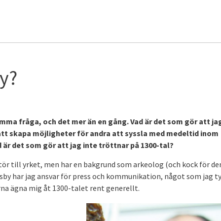
by?
samma fråga, och det mer än en gång. Vad är det som gör att ja
t att skapa möjligheter för andra att syssla med medeltid inom
är det som gör att jag inte tröttnar på 1300-tal?
tör till yrket, men har en bakgrund som arkeolog (och kock för de
by har jag ansvar för press och kommunikation, något som jag t
ärna ägna mig åt 1300-talet rent generellt.