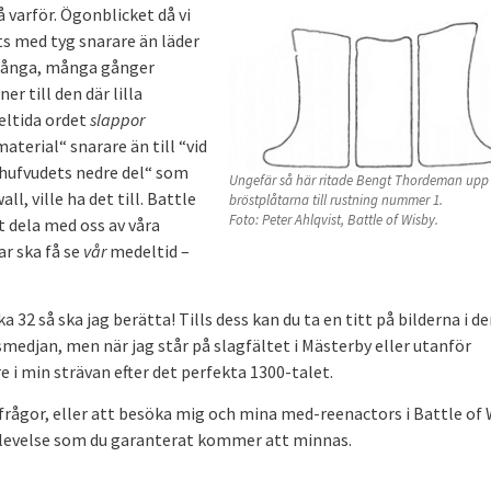
å varför. Ögonblicket då vi
ts med tyg snarare än läder
 många, många gånger
er till den där lilla
eltida ordet
slappor
material“ snarare än till “vid
hufvudets nedre del“ som
Ungefär så här ritade Bengt Thordeman upp
l, ville ha det till. Battle
bröstplåtarna till rustning nummer 1.
Foto: Peter Ahlqvist, Battle of Wisby.
tt dela med oss av våra
ar ska få se
vår
medeltid –
 32 så ska jag berätta! Tills dess kan du ta en titt på bilderna i d
 smedjan, men när jag står på slagfältet i Mästerby eller utanför
e i min strävan efter det perfekta 1300-talet.
rågor, eller att besöka mig och mina med-reenactors i Battle of 
upplevelse som du garanterat kommer att minnas.