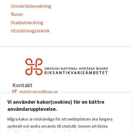
Omvärldsbevakning
Runor
Stadsutveckling
Utställningsteknik
Kontakt
registrator@raa.se
08-5191 80 00
Vi använder kakor(cookies) för en bättre
användarupplevelse.
Snabblänkar
Jobba hos oss
Några kakor är nödvändiga för att webbplatsen ska fungera
Press
optimalt och andra används till statistik. Genom att klicka
Kontakta oss