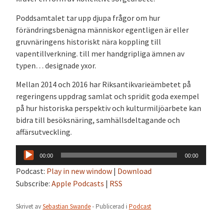
Poddsamtalet tar upp djupa frågor om hur
förändringsbenägna människor egentligen är eller
gruvnäringens historiskt nära koppling till
vapentillverkning. till mer handgripliga ämnen av
typen… designade yxor.
Mellan 2014 och 2016 har Riksantikvarieämbetet på
regeringens uppdrag samlat och spridit goda exempel
på hur historiska perspektiv och kulturmiljöarbete kan
bidra till besöksnäring, samhällsdeltagande och
affärsutveckling.
Ljudspelare
00:00
00:00
Podcast:
Play in new window
|
Download
Subscribe:
Apple Podcasts
|
RSS
Skrivet av
Sebastian Swande
- Publicerad i
Podcast