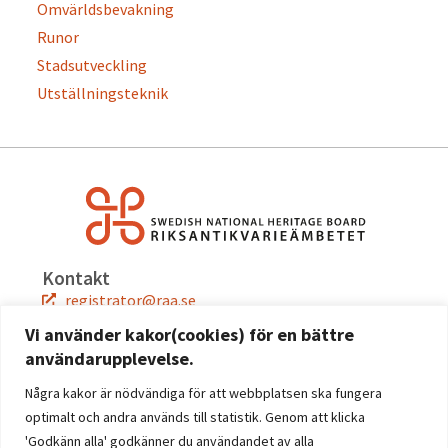
Omvärldsbevakning
Runor
Stadsutveckling
Utställningsteknik
Kontakt
registrator@raa.se
08-5191 80 00
Vi använder kakor(cookies) för en bättre
användarupplevelse.
Snabblänkar
Jobba hos oss
Några kakor är nödvändiga för att webbplatsen ska fungera
Press
optimalt och andra används till statistik. Genom att klicka
Kontakta oss
'Godkänn alla' godkänner du användandet av alla