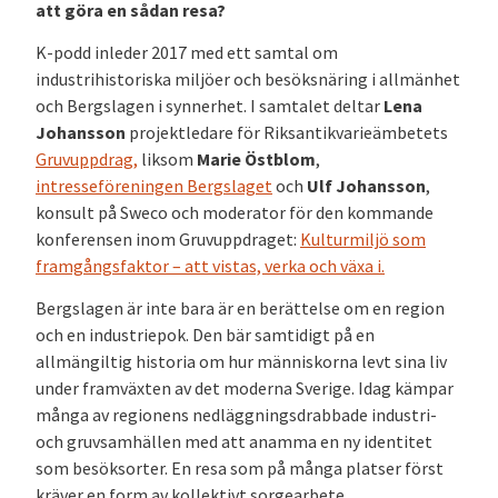
att göra en sådan resa?
K-podd inleder 2017 med ett samtal om
industrihistoriska miljöer och besöksnäring i allmänhet
och Bergslagen i synnerhet. I samtalet deltar
Lena
Johansson
projektledare för Riksantikvarieämbetets
Gruvuppdrag,
liksom
Marie Östblom
,
intresseföreningen Bergslaget
och
Ulf Johansson
,
konsult på Sweco och moderator för den kommande
konferensen inom Gruvuppdraget:
Kulturmiljö som
framgångsfaktor – att vistas, verka och växa i.
Bergslagen är inte bara är en berättelse om en region
och en industriepok. Den bär samtidigt på en
allmängiltig historia om hur människorna levt sina liv
under framväxten av det moderna Sverige. Idag kämpar
många av regionens nedläggningsdrabbade industri-
och gruvsamhällen med att anamma en ny identitet
som besöksorter. En resa som på många platser först
kräver en form av kollektivt sorgearbete.