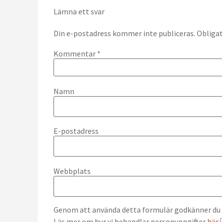
Lämna ett svar
Din e-postadress kommer inte publiceras.
Obligat
Kommentar
*
Namn
E-postadress
Webbplats
Genom att använda detta formulär godkänner du at
Läs mer om hur vi behandlar personuppgifter
här