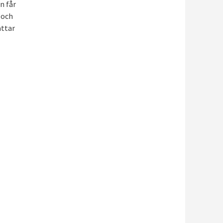
n får
 och
ättar