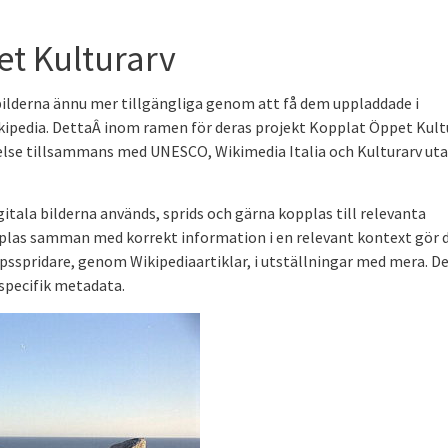
et Kulturarv
bilderna ännu mer tillgängliga genom att få dem uppladdade i
ipedia. DettaÂ inom ramen för deras projekt Kopplat Öppet Kult
telse tillsammans med UNESCO, Wikimedia Italia och Kulturarv ut
gitala bilderna används, sprids och gärna kopplas till relevanta
las samman med korrekt information i en relevant kontext gör 
psspridare, genom Wikipediaartiklar, i utställningar med mera. D
 specifik metadata.