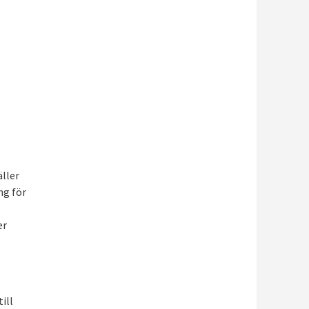
äller
ng för
er
ill