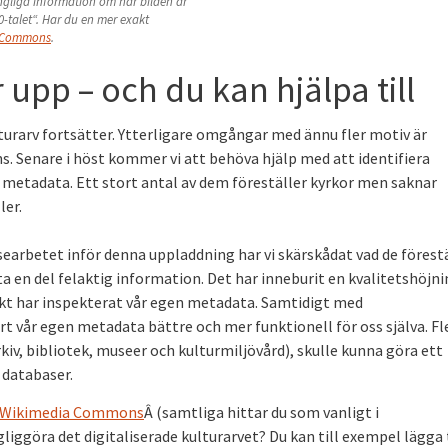
gängliga information om när bilden är
0-talet“. Har du en mer exakt
 Commons
.
r upp – och du kan hjälpa till
lturarv fortsätter. Ytterligare omgångar med ännu fler motiv är
 Senare i höst kommer vi att behöva hjälp med att identifiera
in metadata. Ett stort antal av dem föreställer kyrkor men saknar
ler.
earbetet inför denna uppladdning har vi skärskådat vad de förest
a en del felaktig information. Det har inneburit en kvalitetshöjni
iskt har inspekterat vår egen metadata. Samtidigt med
ort vår egen metadata bättre och mer funktionell för oss själva. Fl
v, bibliotek, museer och kulturmiljövård), skulle kunna göra ett
 databaser.
på Wikimedia Commons
Â (samtliga hittar du som vanligt i
ängliggöra det digitaliserade kulturarvet? Du kan till exempel lägga t