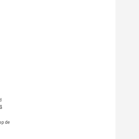
d
å
pp de