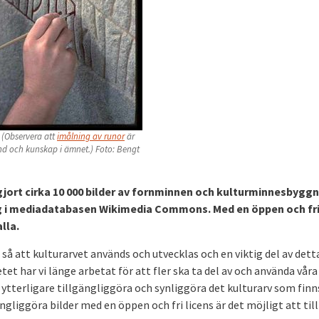
 (Observera att
imålning av runor
är
tånd och kunskap i ämnet.) Foto: Bengt
gjort cirka 10 000 bilder av fornminnen och kulturminnesbyggn
ing i mediadatabasen Wikimedia Commons. Med en öppen och fr
lla.
 så att kulturarvet används och utvecklas och en viktig del av dett
et har vi länge arbetat för att fler ska ta del av och använda våra
 ytterligare tillgängliggöra och synliggöra det kulturarv som finns
liggöra bilder med en öppen och fri licens är det möjligt att till