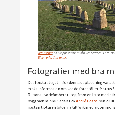
Ales stenar
, en skeppssättning från vendeltiden. Foto: 
Wikimedia Commons
.
Fotografier med bra me
Det första steget inför denna uppladdning var at
exakt information om vad de föreställer. Marcus 
Riksantikvarieämbetet, tog fram en lista med bilde
byggnadsminne. Sedan fick
André Costa
, senior u
nästan tiotusen bilderna till Wikimedia Commons