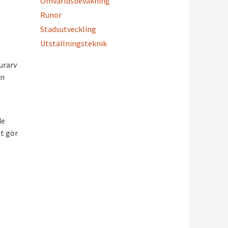
Omvärldsbevakning
Runor
Stadsutveckling
Utställningsteknik
urarv
an
de
et gör