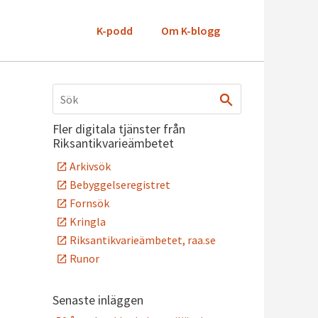
K-podd
Om K-blogg
Fler digitala tjänster från
Riksantikvarieämbetet
Arkivsök
Bebyggelseregistret
Fornsök
Kringla
Riksantikvarieämbetet, raa.se
Runor
Senaste inläggen