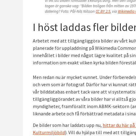
Vi vet att bilden föreställer Eketorps borg. Men den till
tagen är ganska vag: “Bilden troligen från mitten av 197
datering? Foto: Pål-Nils Nilsson
CC BY 2.5
, via
Wikimedia
I höst laddas fler bilde
Arbetet med att tillgängliggöra bilder av vårt ku
planerade för uppladdning på Wikimedia Commons.
innehållet i bilder med något lägre kvalitet på s
information om exakt vilken kyrka bilden förestäl
Men redan nu är mycket vunnet. Under förberedels
och vem som är fotograf. Därför har vi kunnat rätt
vår bilddatabas enbart tack vare att vi systemat
tillgängliggörandet av våra bilder har vi alltså gj
myndigheter, framförallt inom ABMK-sektorn (arki
liknande arbete och få förbättrad metadata i sina
De bilder som har laddats upp nu,
hittar du här 
Kulturmiljöbild
). Vill du hjälpa till med att tillg