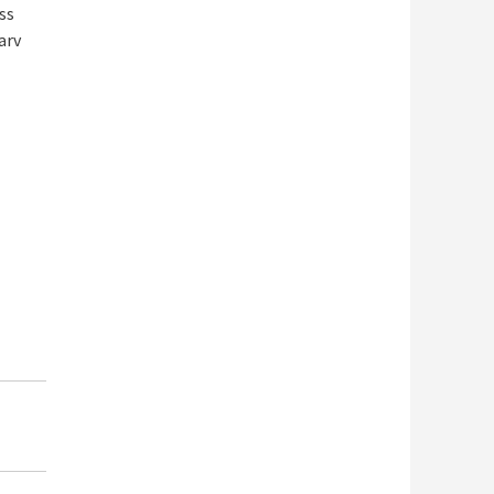
ss
arv