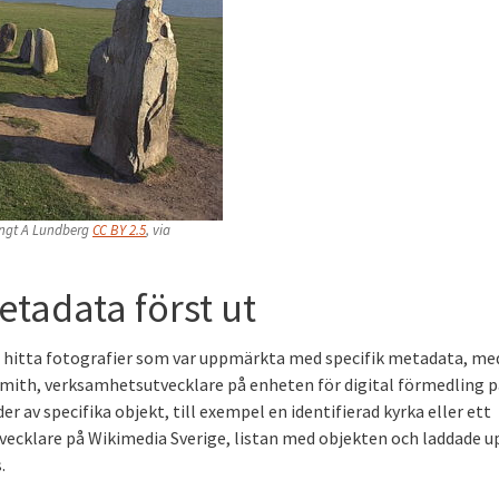
Bengt A Lundberg
CC BY 2.5
, via
tadata först ut
t hitta fotografier som var uppmärkta med specifik metadata, me
Smith, verksamhetsutvecklare på enheten för digital förmedling p
r av specifika objekt, till exempel en identifierad kyrka eller ett
tvecklare på Wikimedia Sverige, listan med objekten och laddade u
.