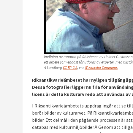
Imålning av runorna på Rökstenen av Helmer Gustavson
ett arbete som endast får utföras av experter, med tills
A Lundberg
CC BY 2.5
, via
Wikimedia Commons
.
Riksantikvarieämbetet har nyligen tillgänglig
Dessa fotografier ligger nu fria för användn
licens är detta kulturarv redo att användas av a
I Riksantikvarieämbetets uppdrag ingår att se till
berör bilder av kulturarvet. På Riksantikvarieämbet
bilder. Ett delmål i den pågående processen är att
databas med kulturmiljöbilder.Â Genom att tillgäng