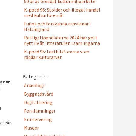
50 år av breddat kulturmiljöarbete
K-podd 96: Stölder och illegal handel
med kulturföremål
Funna och försvunna runstenar i
Hälsingland
Rettigstipendiaterna 2024 har gett
nytt liv åt litteraturen i samlingarna
K-podd 95: Lastbilsförarna som
räddar kulturarvet
Kategorier
ader.
Arkeologi
i
Byggnadsvård
Digitalisering
a
Fornlämningar
Konservering
 i vår
Museer