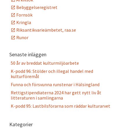
Bebyggelseregistret
Fornsök
Kringla
Riksantikvarieämbetet, raa.se
Runor
Senaste inläggen
50 år av breddat kulturmiljöarbete
K-podd 96: Stölder och illegal handel med
kulturföremål
Funna och försvunna runstenar i Hälsingland
Rettigstipendiaterna 2024 har gett nytt liv åt
litteraturen i samlingarna
K-podd 95: Lastbilsförarna som räddar kulturarvet
Kategorier