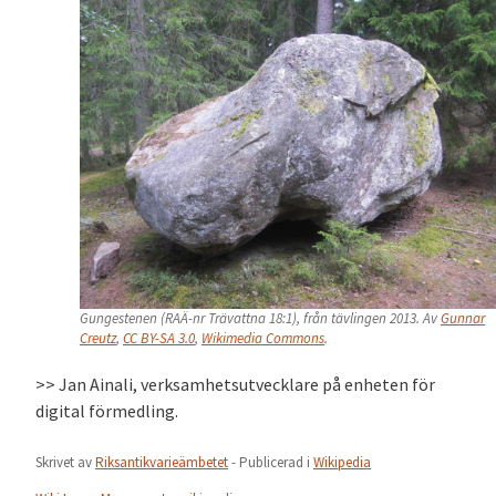
Gungestenen (RAÄ-nr Trävattna 18:1), från tävlingen 2013. Av
Gunnar
Creutz
,
CC BY-SA 3.0
,
Wikimedia Commons
.
>> Jan Ainali, verksamhetsutvecklare på enheten för
digital förmedling.
Skrivet av
Riksantikvarieämbetet
- Publicerad i
Wikipedia