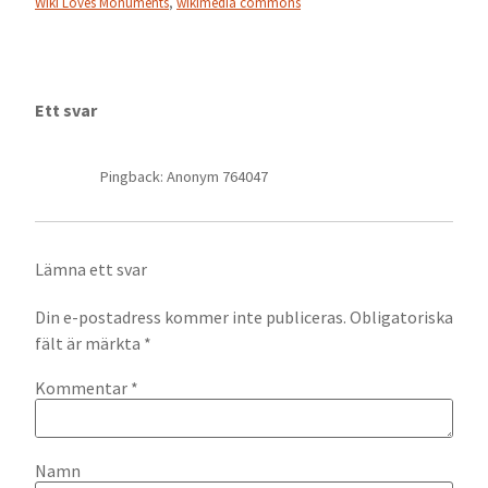
Wiki Loves Monuments
,
wikimedia commons
Ett svar
Pingback: Anonym 764047
Lämna ett svar
Din e-postadress kommer inte publiceras.
Obligatoriska
fält är märkta
*
Kommentar
*
Namn