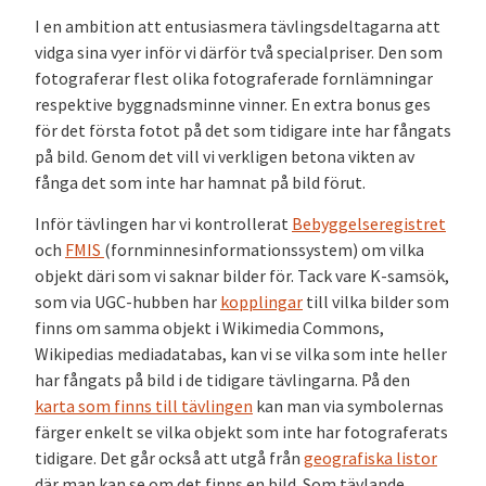
I en ambition att entusiasmera tävlingsdeltagarna att
vidga sina vyer inför vi därför två specialpriser. Den som
fotograferar flest olika fotograferade fornlämningar
respektive byggnadsminne vinner. En extra bonus ges
för det första fotot på det som tidigare inte har fångats
på bild. Genom det vill vi verkligen betona vikten av
fånga det som inte har hamnat på bild förut.
Inför tävlingen har vi kontrollerat
Bebyggelseregistret
och
FMIS
(fornminnesinformationssystem) om vilka
objekt däri som vi saknar bilder för. Tack vare K-samsök,
som via UGC-hubben har
kopplingar
till vilka bilder som
finns om samma objekt i Wikimedia Commons,
Wikipedias mediadatabas, kan vi se vilka som inte heller
har fångats på bild i de tidigare tävlingarna. På den
karta som finns till tävlingen
kan man via symbolernas
färger enkelt se vilka objekt som inte har fotograferats
tidigare. Det går också att utgå från
geografiska listor
där man kan se om det finns en bild. Som tävlande