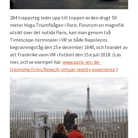
284 trappsteg leder upp till toppen av den drygt 50
meter höga Triumfbågen i Paris. Förutom en magnifik
utsikt över det nutida Paris, kan man genom två
Timescope-terminaler i VR se både Napoleons
begravningståg den 15:e december 1840, och firandet av
att Frankrike vann VM i fotboll den 15:e juli 2018. (Läs
mer, och se exempel här:
www.paris-arc-de-
triomphe.fr/en/News/A-virtual-reality-experience
)