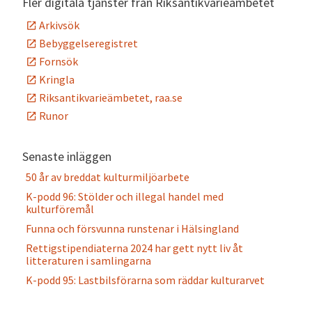
Fler digitala tjänster från Riksantikvarieämbetet
Arkivsök
Bebyggelseregistret
Fornsök
Kringla
Riksantikvarieämbetet, raa.se
Runor
Senaste inläggen
50 år av breddat kulturmiljöarbete
K-podd 96: Stölder och illegal handel med
kulturföremål
Funna och försvunna runstenar i Hälsingland
Rettigstipendiaterna 2024 har gett nytt liv åt
litteraturen i samlingarna
K-podd 95: Lastbilsförarna som räddar kulturarvet