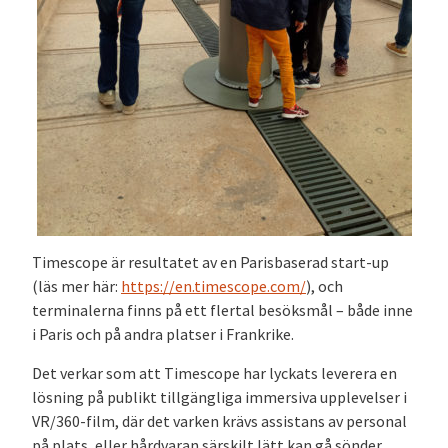
Timescope är resultatet av en Parisbaserad start-up
(läs mer här:
https://en.timescope.com/
), och
terminalerna finns på ett flertal besöksmål – både inne
i Paris och på andra platser i Frankrike.
Det verkar som att Timescope har lyckats leverera en
lösning på publikt tillgängliga immersiva upplevelser i
VR/360-film, där det varken krävs assistans av personal
på plats, eller hårdvaran särskilt lätt kan gå sönder