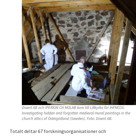
Disent AB och IPERION CH MOLAB kom till Lillkyrka för IHFMCOS:
Investigating hidden and forgotten medieval mural paintings in the
church attics of Östergötland (Sweden). Foto: Disent AB.
Totalt deltar 67 forskningsorganisationer och