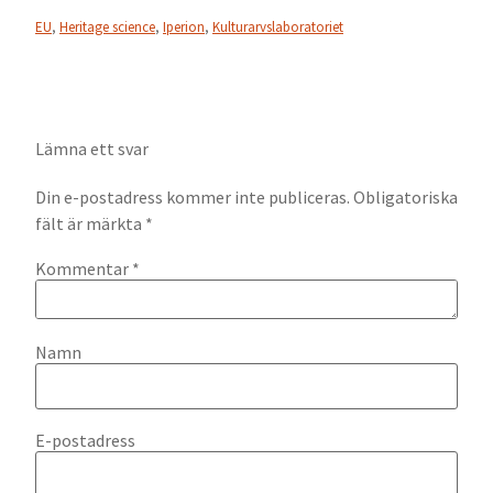
EU
,
Heritage science
,
Iperion
,
Kulturarvslaboratoriet
Lämna ett svar
Din e-postadress kommer inte publiceras.
Obligatoriska
fält är märkta
*
Kommentar
*
Namn
E-postadress