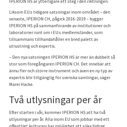
IPERION HS är ytterligare ett steg i den riktningen.
Liksom EU:s tidigare satsningar inom området – den
senaste, IPERION CH, pågick 2016-2019 – bygger
IPERION HS på sammanförande av institutioner och
laboratorier runt om i EU:s medlemsländer, som
tillsammans tillhandahåller en bred palett av
utrustning och expertis.
– Den nya satsningen IPERION HS är mer än dubbelt så
stor som föregångaren IPERION CH. Det innebär att
ännu fler och större instrument och även en ny typ av
expertis blir tillgänglig för svenska samlingar, säger
Marei Hacke.
Två utlysningar per år
Efter starten i vår, kommer IPERION HS att ha två
utlysningar per år. Alla inom EU som jobbar med ett
offentligt kulturarv har möjlighet att söka bidrag,