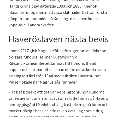
Handskrivna blad daterade 1883 och 1885 innehöll
liknande runor, men med vissa skillnader. Det var första
gången som runraden på Kensingtonstenen kunde
kopplas till andra skrifter.
Haveröstaven nästa bevis
I mars 2017 gick Magnus Källström igenom en låda som
tidigare runolog Helmer Gustavson vid
Riksantikvarieämbetet lämnat till honom. Bland
papper och pärmar hittade han en fotostatkopia av en
tidningsartikel från 1944 med rubriken Haverörunor.
Pulsen ökade när Magnus såg runraden.
– Jag såg direkt att det var Kensingtonrunor. Runorna
var en avskrift av en runstav som skulle finnas på Haverö
hembygdsgård i Medelpad. Jag kastade mig på luren och
mycket riktigt hade de trästaven kvar. Jag som aldrig