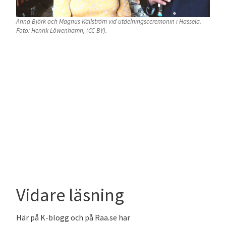
Anna Björk och Magnus Källström vid utdelningsceremonin i Hassela.
Foto: Henrik Löwenhamn, (CC BY).
Vidare läsning
Här på K-blogg och på Raa.se har