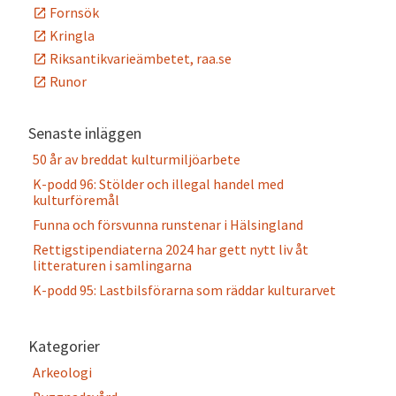
Fornsök
Kringla
Riksantikvarieämbetet, raa.se
Runor
Senaste inläggen
50 år av breddat kulturmiljöarbete
K-podd 96: Stölder och illegal handel med
kulturföremål
Funna och försvunna runstenar i Hälsingland
Rettigstipendiaterna 2024 har gett nytt liv åt
litteraturen i samlingarna
K-podd 95: Lastbilsförarna som räddar kulturarvet
Kategorier
Arkeologi