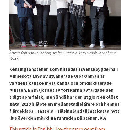
Årskurs fem Arthur Engberg-skolan i Hassela. Foto Henrik Löwenhamn
(CCBY)
Kensingtonstenen som hittades i svenskbygderna i
Minnesota 1898 av utvandrade Olof Ohman är
världens kanske mest kända och omdiskuterade
runsten. En majoritet av forskarna avfärdade den
tidigt som falsk, men ändå har den utgjort en olöst
gåta. 2019 hjälpte en mellanstadielärare och hennes
fjärdeklass i Hassela i Hälsingland till att kasta nytt
ljus över den märkliga runraden på stenen. Â Â
This article in English: How the runes went from