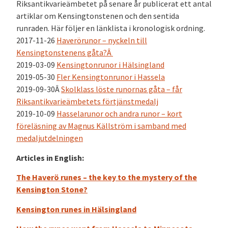
Riksantikvarieämbetet på senare år publicerat ett antal
artiklar om Kensingtonstenen och den sentida
runraden. Här följer en länklista i kronologisk ordning.
2017-11-26
Haverörunor – nyckeln till
Kensingtonstenens gåta?Â
2019-03-09
Kensingtonrunor i Hälsingland
2019-05-30
Fler Kensingtonrunor i Hassela
2019-09-30Â
Skolklass löste runornas gåta – får
Riksantikvarieämbetets förtjänstmedalj
2019-10-09
Hasselarunor och andra runor – kort
föreläsning av Magnus Källström i samband med
medaljutdelningen
Articles in English:
The Haverö runes – the key to the mystery of the
Kensington Stone?
Kensington runes in Hälsingland