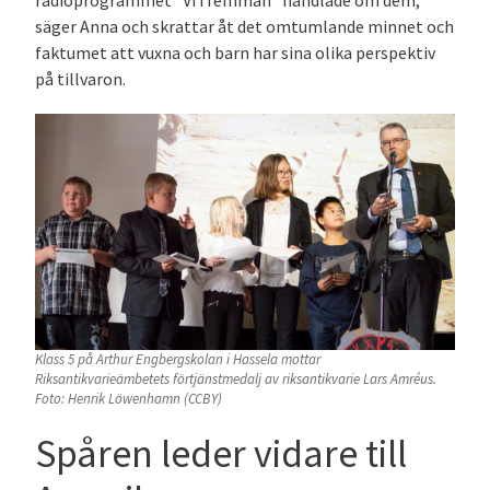
radioprogrammet “Vi i femman“ handlade om dem,
säger Anna och skrattar åt det omtumlande minnet och
faktumet att vuxna och barn har sina olika perspektiv
på tillvaron.
Klass 5 på Arthur Engbergskolan i Hassela mottar
Riksantikvarieämbetets förtjänstmedalj av riksantikvarie Lars Amréus.
Foto: Henrik Löwenhamn (CCBY)
Spåren leder vidare till