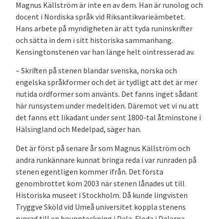
Magnus Källström är inte en av dem. Han är runolog och
docent i Nordiska språk vid Riksantikvarieämbetet.
Hans arbete på myndigheten är att tyda runinskrifter
och sätta in dem i sitt historiska sammanhang.
Kensingtonstenen var han länge helt ointresserad av.
– Skriften på stenen blandar svenska, norska och
engelska språkformer och det är tydligt att det är mer
nutida ordformer som använts. Det fanns inget sådant
här runsystem under medeltiden. Däremot vet vi nu att
det fanns ett likadant under sent 1800-tal åtminstone i
Hälsingland och Medelpad, säger han.
Det är först på senare år som Magnus Källström och
andra runkännare kunnat bringa reda i var runraden på
stenen egentligen kommer ifrån. Det första
genombrottet kom 2003 när stenen lånades ut till
Historiska museet i Stockholm. Då kunde lingvisten
Tryggve Sköld vid Umeå universitet koppla stenens
runrad till en bouppteckning i Dala-Floda i Dalarna.