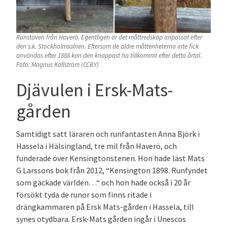
Runstaven från Haverö. Egentligen är det måttredskap anpassat efter
den s.k. Stockholmsalnen. Eftersom de äldre måttenheterna inte fick
användas efter 1888 kan den knappast ha tillkommit efter detta årtal.
Foto: Magnus Källström (CCBY)
Djävulen i Ersk-Mats-
gården
Samtidigt satt läraren och runfantasten Anna Björk i
Hassela i Hälsingland, tre mil från Haverö, och
funderade över Kensingtonstenen. Hon hade läst Mats
G Larssons bok från 2012, “Kensington 1898. Runfyndet
som gäckade världen…“ och hon hade också i 20 år
försökt tyda de runor som finns ritade i
drängkammaren på Ersk Mats-gården i Hassela, till
synes otydbara. Ersk-Mats gården ingår i Unescos