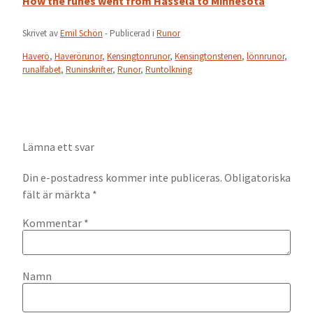
How the runes went from Hassela to Minnesota
Skrivet av
Emil Schön
- Publicerad i
Runor
Haverö
,
Haverörunor
,
Kensingtonrunor
,
Kensingtonstenen
,
lönnrunor
,
runalfabet
,
Runinskrifter
,
Runor
,
Runtolkning
Lämna ett svar
Din e-postadress kommer inte publiceras.
Obligatoriska
fält är märkta
*
Kommentar
*
Namn