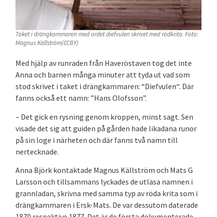
Taket i drängkammaren med ordet diefvulen skrivet med rödkrita. Foto:
Magnus Källström(CCBY)
Med hjälp av runraden från Haveröstaven tog det inte
Anna och barnen många minuter att tyda ut vad som
stod skrivet i taket i drängkammaren: “Diefvulen“. Där
fanns också ett namn: ”Hans Olofsson”.
– Det gick en rysning genom kroppen, minst sagt. Sen
visade det sig att guiden på gården hade likadana runor
på sin loge i närheten och där fanns två namn till
nertecknade.
Anna Björk kontaktade Magnus Källström och Mats G
Larsson och tillsammans lyckades de utläsa namnen i
grannladan, skrivna med samma typ av röda krita som i
drängkammaren i Ersk-Mats. De var dessutom daterade
1870 respektive 1877. Det är de första dokumenterade