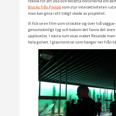
teknik för att visa och berätta historierna om 
Blocks från Pixilab
som styr interaktiviteten i utst
man kan göra i ett tidigt skede av projektet.
Vi fick se en film som sträckte sig över två väggar
genomskinligt tyg och bakom det fanns det även sak
upplevelse. I nästa rum visas vraket Resande ma
hela golvet. I glasmontrar som hänger ner från ta