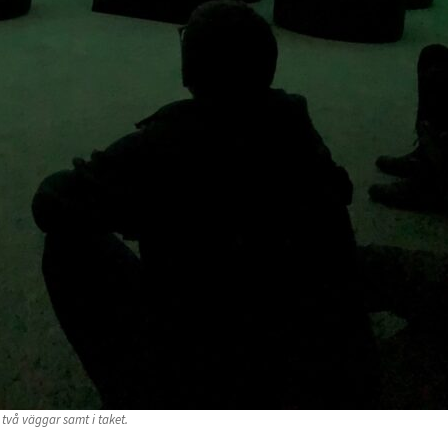
 två väggar samt i taket.