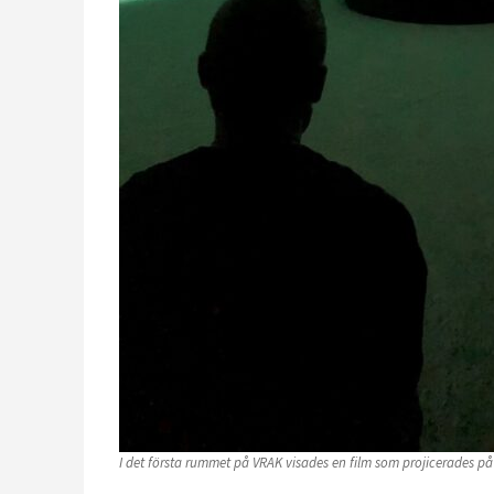
I det första rummet på VRAK visades en film som projicerades på