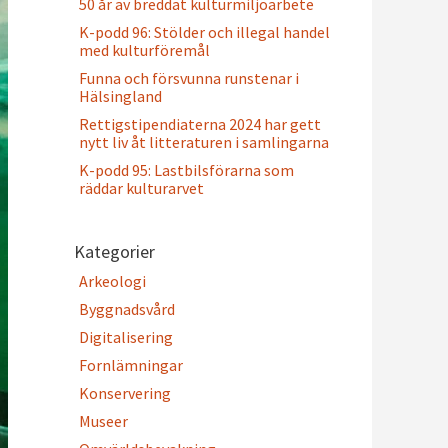
50 år av breddat kulturmiljöarbete
K-podd 96: Stölder och illegal handel
med kulturföremål
Funna och försvunna runstenar i
Hälsingland
Rettigstipendiaterna 2024 har gett
nytt liv åt litteraturen i samlingarna
K-podd 95: Lastbilsförarna som
räddar kulturarvet
Kategorier
Arkeologi
Byggnadsvård
Digitalisering
Fornlämningar
Konservering
Museer