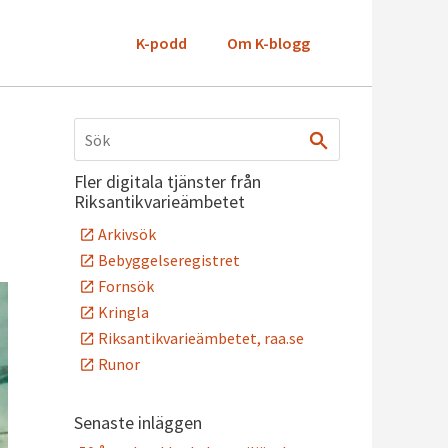
K-podd
Om K-blogg
Fler digitala tjänster från
Riksantikvarieämbetet
Arkivsök
Bebyggelseregistret
Fornsök
Kringla
Riksantikvarieämbetet, raa.se
Runor
Senaste inläggen