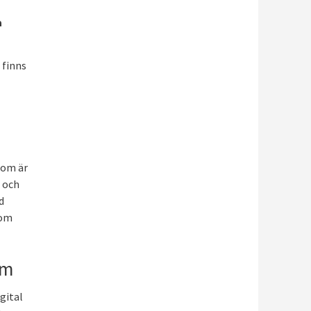
a
 finns
som är
 och
d
som
em
gital