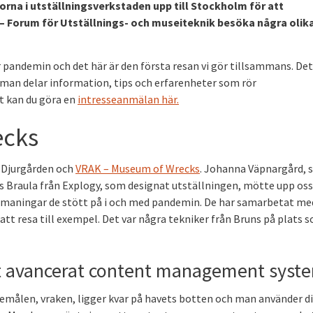
rna i utställningsverkstaden upp till Stockholm för att
 Forum för Utställnings- och museiteknik besöka några olik
 pandemin och det här är den första resan vi gör tillsammans. Det
man delar information, tips och erfarenheter som rör
et kan du göra en
intresseanmälan här.
ecks
l Djurgården och
VRAK – Museum of Wrecks
. Johanna Väpnargård, 
s Braula från Explogy, som designat utställningen, mötte upp oss
tmaningar de stött på i och med pandemin. De har samarbetat me
 att resa till exempel. Det var några tekniker från Bruns på plats 
ett avancerat content management syst
öremålen, vraken, ligger kvar på havets botten och man använder di