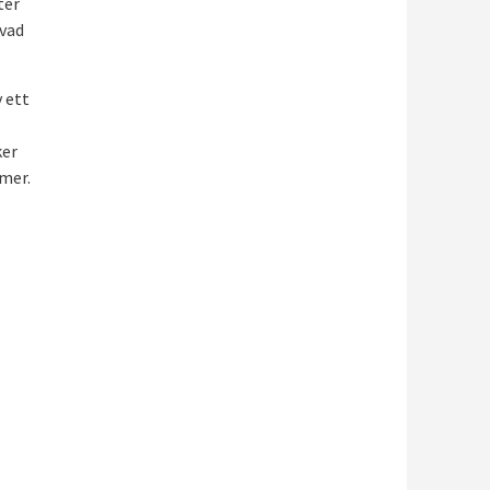
ter
 vad
v ett
ker
lmer.