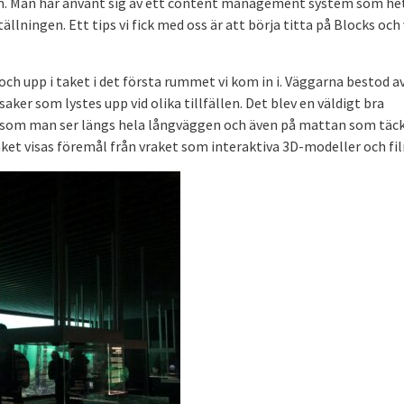
dem. Man har använt sig av ett content management system som he
ällningen. Ett tips vi fick med oss är att börja titta på Blocks och
 och upp i taket i det första rummet vi kom in i. Väggarna bestod a
er som lystes upp vid olika tillfällen. Det blev en väldigt bra
n som man ser längs hela långväggen och även på mattan som täc
ket visas föremål från vraket som interaktiva 3D-modeller och fi