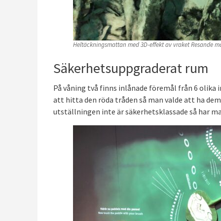
Heltäckningsmattan med 3D-effekt av vraket Resande m
Säkerhetsuppgraderat rum
På våning två finns inlånade föremål från 6 olika i
att hitta den röda tråden så man valde att ha dem
utställningen inte är säkerhetsklassade så har m