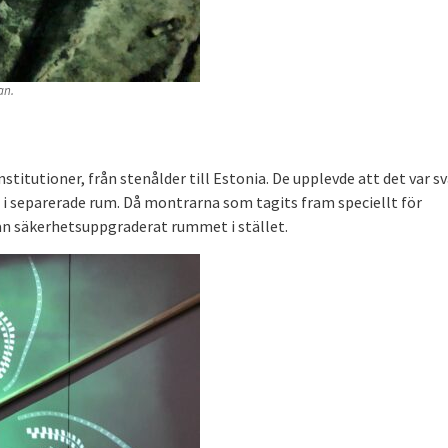
an.
nstitutioner, från stenålder till Estonia. De upplevde att det var s
 i separerade rum. Då montrarna som tagits fram speciellt för
an säkerhetsuppgraderat rummet i stället.