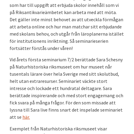
som har till uppgift att erbjuda skolor innehåll som vi
på Riksantikvarieämbetet kan arbeta med att möta.
Det gäller inte minst behovet av att utveckla förmågan
att arbeta online och hur man matchar sitt erbjudande
med skolans behov, och utgår från läroplanerna istället
för institutionens inriktning. Så seminarieserien
fortsätter förstås under våren!
Vid årets första seminarium 7/2 berättade Sara Schesny
på Naturhistoriska riksmuseet om hur museet når
tusentals lärare över hela Sverige med sitt skolutbud,
helt utan extraresurser. Seminariet väckte stort
intresse och lockade ett hundratal deltagare. Sara
berättade inspirerande och med stort engagemang och
fick svara på många frågor. För den som missade att
lyssna till Sara live finns snart det inspelade seminariet
att se
här
.
Exemplet från Naturhistoriska riksmuseet visar