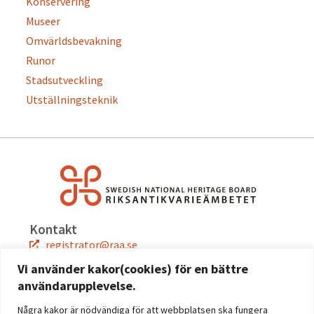
Konservering
Museer
Omvärldsbevakning
Runor
Stadsutveckling
Utställningsteknik
Kontakt
registrator@raa.se
08-5191 80 00
Vi använder kakor(cookies) för en bättre
användarupplevelse.
Snabblänkar
Jobba hos oss
Några kakor är nödvändiga för att webbplatsen ska fungera