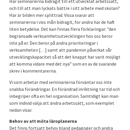
Har seminarierna bidragit till ett utvecklat arbetssätt,
och till att man lyckats bättre i sitt arbete med skolan?
Här är bilden mer splittrad. Vissa svarar att
seminarierna i viss mån bidragit, för andra har de haft
liten betydelse. Det kan finnas flera förklaringar: ”den
begränsade verksamhetsutvecklingen hos oss beror
inte på er. Den beror på andra prioriteringar i
verksamheten […] samt att pandemin påverkat vår
utvecklingskapacitet så att det knappt har varit möjligt
att komma vidare med det nya” som en av de svarande
skrev i kommentarerna.
Vi som arbetar med seminarierna förväntar oss inte
snabba förändringar. En förändrad inriktning tar tid och
inbegriper ofta en hel organisation. Samtidigt kan man
som individ välja att ändra arbetssätt, som exemplet
nedan visar.
Behov av att möta läroplanerna
Det finns fortsatt behov bland pedagoger och andra