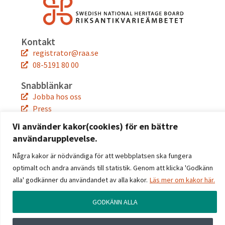
Kontakt
registrator@raa.se
08-5191 80 00
Snabblänkar
Jobba hos oss
Press
Kontakta oss
Vi använder kakor(cookies) för en bättre
användarupplevelse.
Följ oss
Facebook
Några kakor är nödvändiga för att webbplatsen ska fungera
Instagram
optimalt och andra används till statistik. Genom att klicka 'Godkänn
Linkedin
alla' godkänner du användandet av alla kakor.
Läs mer om kakor här.
YouTube
GODKÄNN ALLA