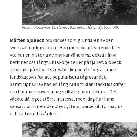
Kossa i Nössemar, Dalsland, 1952. Foto: Mårten Sjöbeck (PD)
Mårten Sjöbeck
brukar ses som grundaren av den
svenska markhistorien. Han menade att varenda liten
yta har en historia av markanvändning, också när vi
befinner oss långt ut i skogen eller på fjället. Sjöbeck
arbetade på SJ och skrev böcker och fotograferade
landskapsvis för att popularisera tågresandet.
Samtidigt skrev han en lång rad artiklar i facktidskrifter
om hur markanvändning skiftat genom tiderna. Det
väckte då inget större intresse, men idag har hans
synsätt och metoder blivit ytterst värdefull för natur-
och kulturmiljövården.