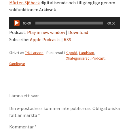
Mårten Sjöbeck
digitaliserade och tillgängliga genom
sökfunktionen Arkivsök.
Ljudspelare
00:00
00:00
Podcast:
Play in new window
|
Download
Subscribe:
Apple Podcasts
|
RSS
Skrivet av
Erik Larsson
- Publicerad i
K-podd
,
Landskap
,
Okategoriserad
,
Podcast
,
Samlingar
Lämna ett svar
Din e-postadress kommer inte publiceras.
Obligatoriska
fält är märkta
*
Kommentar
*