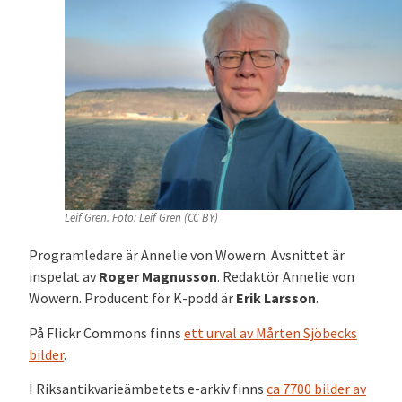
Leif Gren. Foto: Leif Gren (CC BY)
Programledare är Annelie von Wowern. Avsnittet är
inspelat av
Roger Magnusson
. Redaktör Annelie von
Wowern. Producent för K-podd är
Erik Larsson
.
På Flickr Commons finns
ett urval av Mårten Sjöbecks
bilder
.
I Riksantikvarieämbetets e-arkiv finns
ca 7700 bilder av