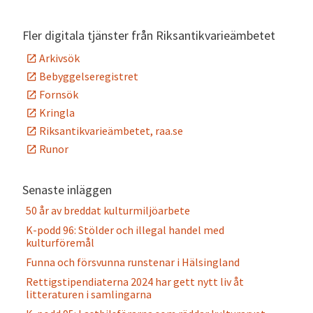
Alternative:
Fler digitala tjänster från Riksantikvarieämbetet
Arkivsök
Bebyggelseregistret
Fornsök
Kringla
Riksantikvarieämbetet, raa.se
Runor
Senaste inläggen
50 år av breddat kulturmiljöarbete
K-podd 96: Stölder och illegal handel med
kulturföremål
Funna och försvunna runstenar i Hälsingland
Rettigstipendiaterna 2024 har gett nytt liv åt
litteraturen i samlingarna