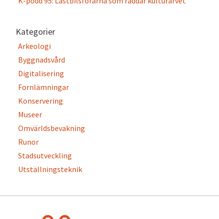
K-podd 95: Lastbilsförarna som räddar kulturarvet
Kategorier
Arkeologi
Byggnadsvård
Digitalisering
Fornlämningar
Konservering
Museer
Omvärldsbevakning
Runor
Stadsutveckling
Utställningsteknik