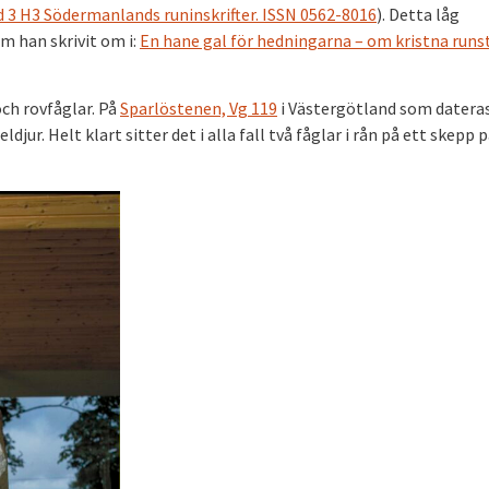
d 3 H3 Södermanlands runinskrifter. ISSN 0562-8016
). Detta låg
m han skrivit om i:
En hane gal för hedningarna – om kristna runs
och rovfåglar. På
Sparlöstenen, Vg 119
i Västergötland som dateras 
djur. Helt klart sitter det i alla fall två fåglar i rån på ett skepp 