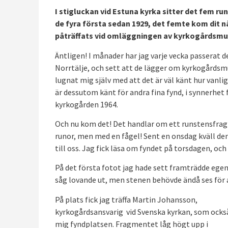
I stigluckan vid Estuna kyrka sitter det fem ru
de fyra första sedan 1929, det femte kom dit n
påträffats vid omläggningen av kyrkogårdsmu
Äntligen! I månader har jag varje vecka passerat d
Norrtälje, och sett att de lägger om kyrkogårds
lugnat mig själv med att det är väl känt hur vanl
är dessutom känt för andra fina fynd, i synnerhet
kyrkogården 1964.
Och nu kom det! Det handlar om ett runstensfragm
runor, men med en fågel! Sent en onsdag kväll d
till oss. Jag fick läsa om fyndet på torsdagen, och 
På det första fotot jag hade sett framträdde egen
såg lovande ut, men stenen behövde ändå ses för a
På plats fick jag träffa Martin Johansson,
kyrkogårdsansvarig vid Svenska kyrkan, som ocks
mig fyndplatsen. Fragmentet låg högt upp i