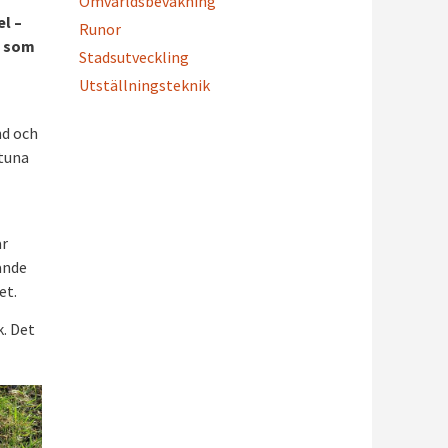
Omvärldsbevakning
el –
Runor
, som
Stadsutveckling
Utställningsteknik
nd och
stuna
ar
ande
et.
k. Det