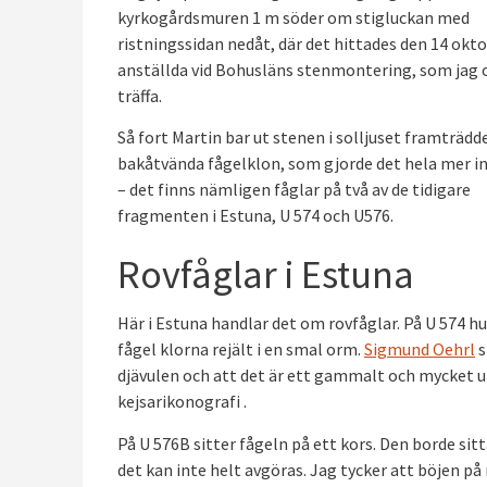
kyrkogårdsmuren 1 m söder om stigluckan med
ristningssidan nedåt, där det hittades den 14 okt
anställda vid Bohusläns stenmontering, som jag o
träffa.
Så fort Martin bar ut stenen i solljuset framträdd
bakåtvända fågelklon, som gjorde det hela mer i
– det finns nämligen fåglar på två av de tidigare
fragmenten i Estuna, U 574 och U576.
Rovfåglar i Estuna
Här i Estuna handlar det om rovfåglar. På U 574 h
fågel klorna rejält i en smal orm.
Sigmund Oehrl
s
djävulen och att det är ett gammalt och mycket u
kejsarikonografi .
På U 576B sitter fågeln på ett kors. Den borde s
det kan inte helt avgöras. Jag tycker att böjen p