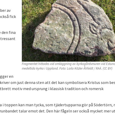
ober av
ckså fick
e den fina
ntressant
Fragmentet hittades vid omläggning av kyrkogårdsmuren vid Estuna
medeltida kyrka i Uppland. Foto: Laila Kitzler Åhfeldt / RAÄ. (CC BY)
ugger en
kriver om just denna sten att det kan symbolisera Kristus som be
tbrett motiv med ursprung i klassisk tradition och romersk
itta i toppen kan man tycka, som tjädertupparna gör på Södertörn,
å runbandet talar emot det. Den här fågeln ser också mycket mer 