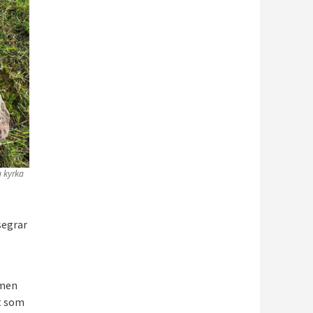
 kyrka
segrar
 men
ut som