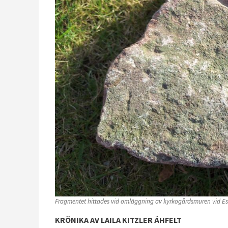
Fragmentet hittades vid omläggning av kyrkogårdsmuren vid Estun
KRÖNIKA AV LAILA KITZLER ÅHFELT