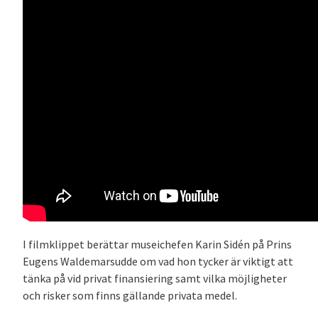
I filmklippet berättar museichefen Karin Sidén på Prins
Eugens Waldemarsudde om vad hon tycker är viktigt att
tänka på vid privat finansiering samt vilka möjligheter
och risker som finns gällande privata medel.