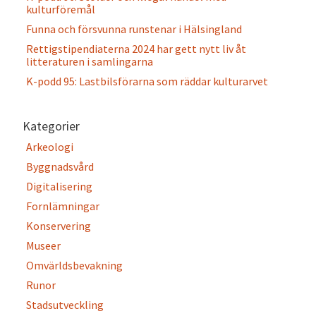
kulturföremål
Funna och försvunna runstenar i Hälsingland
Rettigstipendiaterna 2024 har gett nytt liv åt
litteraturen i samlingarna
K-podd 95: Lastbilsförarna som räddar kulturarvet
Kategorier
Arkeologi
Byggnadsvård
Digitalisering
Fornlämningar
Konservering
Museer
Omvärldsbevakning
Runor
Stadsutveckling