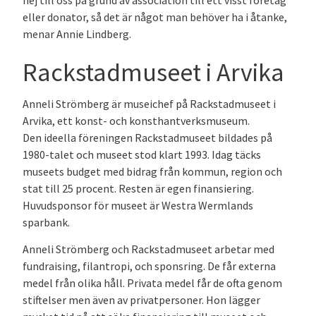
nej till oss på grund av association till ett visst företag
eller donator, så det är något man behöver ha i åtanke,
menar Annie Lindberg.
Rackstadmuseet i Arvika
Anneli Strömberg är museichef på Rackstadmuseet i
Arvika, ett konst- och konsthantverksmuseum.
Den ideella föreningen Rackstadmuseet bildades på
1980-talet och museet stod klart 1993. Idag täcks
museets budget med bidrag från kommun, region och
stat till 25 procent. Resten är egen finansiering.
Huvudsponsor för museet är Westra Wermlands
sparbank.
Anneli Strömberg och Rackstadmuseet arbetar med
fundraising, filantropi, och sponsring. De får externa
medel från olika håll. Privata medel får de ofta genom
stiftelser men även av privatpersoner. Hon lägger