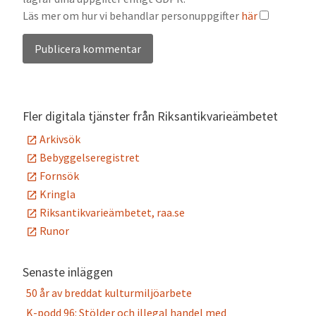
Läs mer om hur vi behandlar personuppgifter
här
Alternative:
Fler digitala tjänster från Riksantikvarieämbetet
Arkivsök
Bebyggelseregistret
Fornsök
Kringla
Riksantikvarieämbetet, raa.se
Runor
Senaste inläggen
50 år av breddat kulturmiljöarbete
K-podd 96: Stölder och illegal handel med