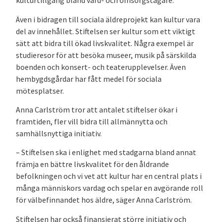
kulturtillgång bland vård- och omsorgstagare.
Även i bidragen till sociala äldreprojekt kan kultur vara
del av innehållet. Stiftelsen ser kultur som ett viktigt
sätt att bidra till ökad livskvalitet. Några exempel är
studieresor för att besöka museer, musik på särskilda
boenden och konsert- och teaterupplevelser. Även
hembygdsgårdar har fått medel för sociala
mötesplatser.
Anna Carlström tror att antalet stiftelser ökar i
framtiden, fler vill bidra till allmännytta och
samhällsnyttiga initiativ.
– Stiftelsen ska i enlighet med stadgarna bland annat
främja en bättre livskvalitet för den åldrande
befolkningen och vi vet att kultur har en central plats i
många människors vardag och spelar en avgörande roll
för välbefinnandet hos äldre, säger Anna Carlström.
Stiftelsen har också finansierat större initiativ och