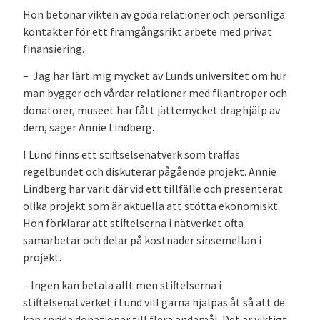
Hon betonar vikten av goda relationer och personliga
kontakter för ett framgångsrikt arbete med privat
finansiering.
– Jag har lärt mig mycket av Lunds universitet om hur
man bygger och vårdar relationer med filantroper och
donatorer, museet har fått jättemycket draghjälp av
dem, säger Annie Lindberg.
I Lund finns ett stiftselsenätverk som träffas
regelbundet och diskuterar pågående projekt. Annie
Lindberg har varit där vid ett tillfälle och presenterat
olika projekt som är aktuella att stötta ekonomiskt.
Hon förklarar att stiftelserna i nätverket ofta
samarbetar och delar på kostnader sinsemellan i
projekt.
– Ingen kan betala allt men stiftelserna i
stiftelsenätverket i Lund vill gärna hjälpas åt så att de
kan sprida donationer till flera ändamål. Det är viktigt