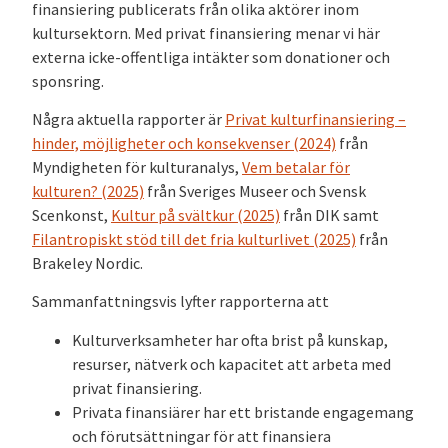
finansiering publicerats från olika aktörer inom
kultursektorn. Med privat finansiering menar vi här
externa icke-offentliga intäkter som donationer och
sponsring.
Några
aktuell
a
rapporte
r är
Privat kulturfinansiering –
hinder, möjligheter och konsekvenser
(2024)
från
M
yndigheten för
kulturanalys
,
Vem betalar för
kulturen?
(2025)
från
Sveriges Museer och Svensk
Scenkonst
,
Kultur på svältkur (2025)
från
DIK
samt
Filantropiskt stöd till det fria kulturlivet
(
2025)
från
Brakeley
Nordic.
Sammanfattningsvis lyfter rapporterna att
Kulturverksamheter har ofta brist på kunskap,
resurser, nätverk och kapacitet att arbeta med
privat finansiering.
Privata finansiärer har ett bristande engagemang
och förutsättningar för att finansiera