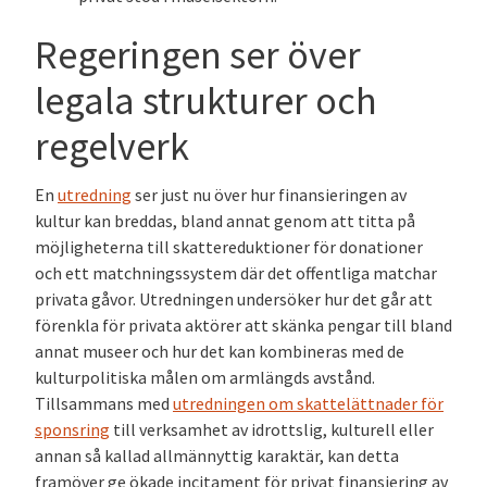
Regeringen ser över
legala strukturer och
regelverk
E
n
utredning
ser just nu över
hur
finansieringen av
kultur kan breddas
, bland annat genom att titta på
möjligheterna till skattereduktioner för donationer
och ett matchningssystem där det offentliga matchar
privata gåvor
.
Utredningen
undersök
e
r
hur
det går att
förenkla
för privata aktörer att skänka pengar till
bland
annat museer
och
hur det kan kombineras med de
kulturpolitiska målen om armlängds avstånd.
Tillsammans
med
utredning
en
om skattelättnader för
sponsring
till verksamhet av idrottslig, kulturell eller
annan
så kallad
allmännyttig karaktär
,
kan detta
framöver
ge
ökade
incitament för privat finansiering av