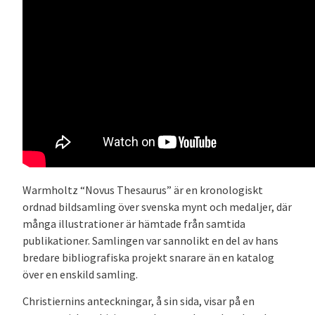
Warmholtz “Novus Thesaurus” är en kronologiskt
ordnad bildsamling över svenska mynt och medaljer, där
många illustrationer är hämtade från samtida
publikationer. Samlingen var sannolikt en del av hans
bredare bibliografiska projekt snarare än en katalog
över en enskild samling.
Christiernins anteckningar, å sin sida, visar på en