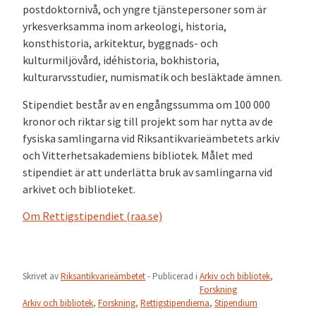
postdoktornivå, och yngre tjänstepersoner som är
yrkesverksamma inom arkeologi, historia,
konsthistoria, arkitektur, byggnads- och
kulturmiljövård, idéhistoria, bokhistoria,
kulturarvsstudier, numismatik och besläktade ämnen.
Stipendiet består av en engångssumma om 100 000
kronor och riktar sig till projekt som har nytta av de
fysiska samlingarna vid Riksantikvarieämbetets arkiv
och Vitterhetsakademiens bibliotek. Målet med
stipendiet är att underlätta bruk av samlingarna vid
arkivet och biblioteket.
Om Rettigstipendiet (raa.se)
Skrivet av
Riksantikvarieämbetet
- Publicerad i
Arkiv och bibliotek
,
Forskning
Arkiv och bibliotek
,
Forskning
,
Rettigstipendierna
,
Stipendium