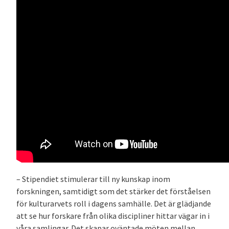
– Stipendiet stimulerar till ny kunskap inom
forskningen, samtidigt som det stärker det förståelsen
för kulturarvets roll i dagens samhälle. Det är glädjande
att se hur forskare från olika discipliner hittar vägar in i
våra samlingar. Det skapar oväntade möten mellan