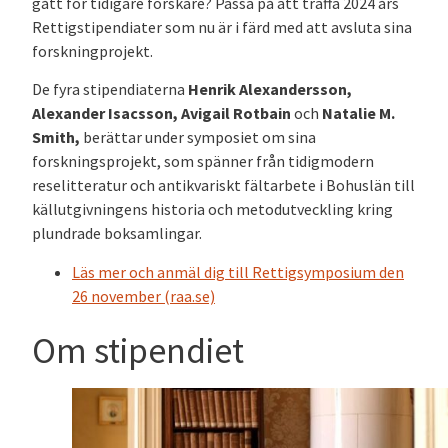
gått för tidigare forskare? Passa på att träffa 2024 års
Rettigstipendiater som nu är i färd med att avsluta sina
forskningprojekt.
De fyra stipendiaterna
Henrik Alexandersson,
Alexander Isacsson, Avigail Rotbain
och
Natalie M.
Smith,
berättar under symposiet om sina
forskningsprojekt, som spänner från tidigmodern
reselitteratur och antikvariskt fältarbete i Bohuslän till
källutgivningens historia och metodutveckling kring
plundrade boksamlingar.
Läs mer och anmäl dig till Rettigsymposium den
26 november (raa.se)
Om stipendiet