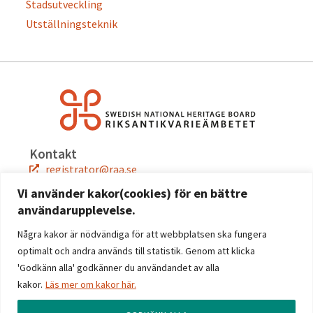
Stadsutveckling
Utställningsteknik
Kontakt
registrator@raa.se
08-5191 80 00
Vi använder kakor(cookies) för en bättre
användarupplevelse.
Snabblänkar
Jobba hos oss
Några kakor är nödvändiga för att webbplatsen ska fungera
Press
optimalt och andra används till statistik. Genom att klicka
Kontakta oss
'Godkänn alla' godkänner du användandet av alla
kakor.
Läs mer om kakor här.
Följ oss
Facebook