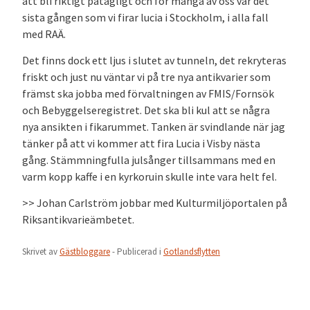
att bli riktigt påtagligt och för många av oss var det
sista gången som vi firar lucia i Stockholm, i alla fall
med RAÄ.
Det finns dock ett ljus i slutet av tunneln, det rekryteras
friskt och just nu väntar vi på tre nya antikvarier som
främst ska jobba med förvaltningen av FMIS/Fornsök
och Bebyggelseregistret. Det ska bli kul att se några
nya ansikten i fikarummet. Tanken är svindlande när jag
tänker på att vi kommer att fira Lucia i Visby nästa
gång. Stämmningfulla julsånger tillsammans med en
varm kopp kaffe i en kyrkoruin skulle inte vara helt fel.
>> Johan Carlström jobbar med Kulturmiljöportalen på
Riksantikvarieämbetet.
Skrivet av
Gästbloggare
- Publicerad i
Gotlandsflytten