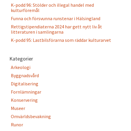
K-podd 96: Stölder och illegal handel med
kulturföremål
Funna och försvunna runstenar i Hälsingland
Rettigstipendiaterna 2024 har gett nytt liv åt
litteraturen i samlingarna
K-podd 95: Lastbilsförarna som räddar kulturarvet
Kategorier
Arkeologi
Byggnadsvård
Digitalisering
Fornlämningar
Konservering
Museer
Omvärldsbevakning
Runor