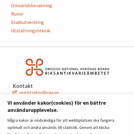
Omvärldsbevakning
Runor
Stadsutveckling
Utställningsteknik
Kontakt
registrator@raa.se
08-5191 80 00
Vi använder kakor(cookies) för en bättre
användarupplevelse.
Snabblänkar
Jobba hos oss
Några kakor är nödvändiga för att webbplatsen ska fungera
Press
optimalt och andra används till statistik. Genom att klicka
Kontakta oss