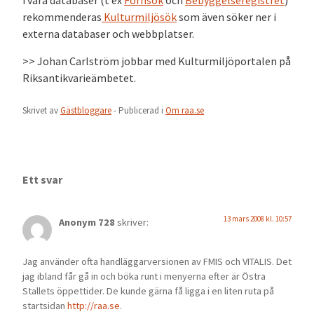
i våra databaser (t ex
Fornsök
och
Bebyggelseregistret
)
rekommenderas
Kulturmiljösök
som även söker ner i
externa databaser och webbplatser.
>> Johan Carlström jobbar med Kulturmiljöportalen på
Riksantikvarieämbetet.
Skrivet av
Gästbloggare
- Publicerad i
Om raa.se
Ett svar
13 mars 2008 kl. 10:57
Anonym 728
skriver:
Jag använder ofta handläggarversionen av FMIS och VITALIS. Det
jag ibland får gå in och böka runt i menyerna efter är Östra
Stallets öppettider. De kunde gärna få ligga i en liten ruta på
startsidan
http://raa.se
.