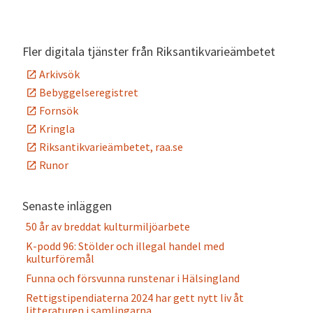
Alternative:
Fler digitala tjänster från Riksantikvarieämbetet
Arkivsök
Bebyggelseregistret
Fornsök
Kringla
Riksantikvarieämbetet, raa.se
Runor
Senaste inläggen
50 år av breddat kulturmiljöarbete
K-podd 96: Stölder och illegal handel med
kulturföremål
Funna och försvunna runstenar i Hälsingland
Rettigstipendiaterna 2024 har gett nytt liv åt
litteraturen i samlingarna