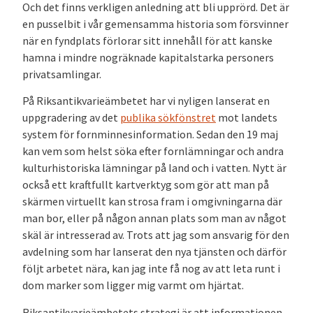
Och det finns verkligen anledning att bli upprörd. Det är
en pusselbit i vår gemensamma historia som försvinner
när en fyndplats förlorar sitt innehåll för att kanske
hamna i mindre nogräknade kapitalstarka personers
privatsamlingar.
På Riksantikvarieämbetet har vi nyligen lanserat en
uppgradering av det
publika sökfönstret
mot landets
system för fornminnesinformation. Sedan den 19 maj
kan vem som helst söka efter fornlämningar och andra
kulturhistoriska lämningar på land och i vatten. Nytt är
också ett kraftfullt kartverktyg som gör att man på
skärmen virtuellt kan strosa fram i omgivningarna där
man bor, eller på någon annan plats som man av något
skäl är intresserad av. Trots att jag som ansvarig för den
avdelning som har lanserat den nya tjänsten och därför
följt arbetet nära, kan jag inte få nog av att leta runt i
dom marker som ligger mig varmt om hjärtat.
Riksantikvarieämbetets strategi är att informationen