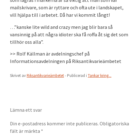
som lagras i markerna är så viktig att man som vår
mailskrivare, som är ryttare och ofta ute i landskapet,
vill hjälpa till i arbetet. Då har vi kommit långt!
…”kanske lite wild and crazy men jag blir bara så
vansinnig på att några idioter ska få roffa åt sig det som
tillhör oss alla”.
>> Rolf Källman är avdelningschef på
Informationsavdelningen på Riksantikvarieämbetet
Skrivet av
Riksantikvarieämbetet
- Publicerad i
Tankar kring...
Lämna ett svar
Din e-postadress kommer inte publiceras.
Obligatoriska
fält är märkta
*