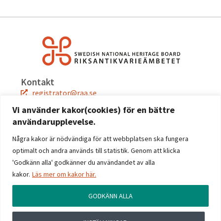
Kontakt
registrator@raa.se
08-5191 80 00
Vi använder kakor(cookies) för en bättre
användarupplevelse.
Snabblänkar
Jobba hos oss
Några kakor är nödvändiga för att webbplatsen ska fungera
Press
optimalt och andra används till statistik. Genom att klicka
Kontakta oss
'Godkänn alla' godkänner du användandet av alla
kakor.
Läs mer om kakor här.
Följ oss
Facebook
GODKÄNN ALLA
Instagram
Linkedin