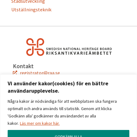
Stadsutveckling
Utställningsteknik
Kontakt
registrator@raa.se
08-5191 80 00
Vi använder kakor(cookies) för en bättre
användarupplevelse.
Snabblänkar
Jobba hos oss
Några kakor är nödvändiga för att webbplatsen ska fungera
Press
optimalt och andra används till statistik. Genom att klicka
Kontakta oss
'Godkänn alla' godkänner du användandet av alla
kakor.
Läs mer om kakor här.
Följ oss
Facebook
GODKÄNN ALLA