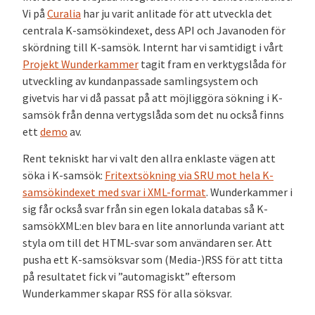
Vi på
Curalia
har ju varit anlitade för att utveckla det
centrala K-samsökindexet, dess API och Javanoden för
skördning till K-samsök. Internt har vi samtidigt i vårt
Projekt Wunderkammer
tagit fram en verktygslåda för
utveckling av kundanpassade samlingsystem och
givetvis har vi då passat på att möjliggöra sökning i K-
samsök från denna vertygslåda som det nu också finns
ett
demo
av.
Rent tekniskt har vi valt den allra enklaste vägen att
söka i K-samsök:
Fritextsökning via SRU mot hela K-
samsökindexet med svar i XML-format
. Wunderkammer i
sig får också svar från sin egen lokala databas så K-
samsökXML:en blev bara en lite annorlunda variant att
styla om till det HTML-svar som användaren ser. Att
pusha ett K-samsöksvar som (Media-)RSS för att titta
på resultatet fick vi ”automagiskt” eftersom
Wunderkammer skapar RSS för alla söksvar.