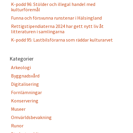
K-podd 96: Stölder och illegal handel med
kulturföremål
Funna och försvunna runstenar i Hälsingland
Rettigstipendiaterna 2024 har gett nytt liv åt
litteraturen i samlingarna
K-podd 95: Lastbilsförarna som räddar kulturarvet
Kategorier
Arkeologi
Byggnadsvård
Digitalisering
Fornlämningar
Konservering
Museer
Omvärldsbevakning
Runor