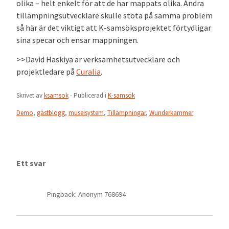
olika – helt enkelt för att de har mappats olika. Andra
tillämpningsutvecklare skulle stöta på samma problem
så här är det viktigt att K-samsöksprojektet förtydligar
sina specar och ensar mappningen.
>>David Haskiya är verksamhetsutvecklare och
projektledare på
Curalia
.
Skrivet av
ksamsok
- Publicerad i
K-samsök
Demo
,
gästblogg
,
museisystem
,
Tillämpningar
,
Wunderkammer
Ett svar
Pingback: Anonym 768694