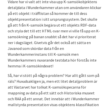
Vidare har vi valt att inte visa upp K-samsökobjektens
detaljdata i Wunderkammer utan om användaren klickar
på ett objekt i träfflistan så kommer de till dess
objektpresentation i sitt ursprungssystem. Det skulle
gå att från K-samsök begära ut ett objekts RDF-data
och styla det till ett HTML-svar men vi ville få upp en K-
samsökning på banan snabbt så det har vi prioriterat
ner i dagsläget. Givetvis går det också att sätta en
Javanod som skördar data från en
Wunderkammerinstans till K-samsök men
Wunderkammers nuvarande testdata hör förstås inte
hemma i K-samsökindexet!
Så, har vi stött på några problem? Har allt gått som på
räls? Huvudsakligen ja, men ett litet detaljproblem är
att Västarvet har tolkat K-samsökspecarna för
mappning av data på ett sätt och Historiska museet
och RAÄ på ett annat. Det innebär att i Wunderkammer
mallstyrda presentation visas objektens klassifikation