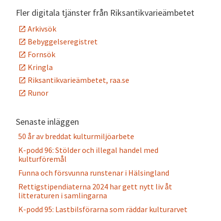
Fler digitala tjänster från Riksantikvarieämbetet
Arkivsök
Bebyggelseregistret
Fornsök
Kringla
Riksantikvarieämbetet, raa.se
Runor
Senaste inläggen
50 år av breddat kulturmiljöarbete
K-podd 96: Stölder och illegal handel med
kulturföremål
Funna och försvunna runstenar i Hälsingland
Rettigstipendiaterna 2024 har gett nytt liv åt
litteraturen i samlingarna
K-podd 95: Lastbilsförarna som räddar kulturarvet