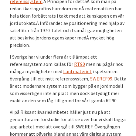
referenssystem
.Â Principen för dettaÂ kom man på
redan i kartografins barndom menÂ matematiken har
hela tiden förbättrats i takt med att kunskapen om vår
jord utökats.Â Införandet av positionering med hjälp av
satelliter från 1970-talet och framåt gav möjligheten
att beskriva jordens egenskaper medÂ mycket hög
precision.
I Sverige har vi under flera år tillämpat ett
referenssystem som kallas för
RT90
men nu pågår hos
många myndigheter med
Lantmäteriet
i spetsen en
övergång till ett nytt referenssystem,
SWEREF99
. Detta
är ett modernare system som bygger på en jordmodell
som visserligen inte är platt men dock betydligt mer
exakt än den som låg till grund för vårt gamla RT90.
Vi på Riksantikvarieämbetet håller just nu på att
genomföra en förstudie för att se över hur vi skall lägga
upp arbetet med att övergå till SWEREF. Övergången
kommer att påverka bland annat våra digitala system