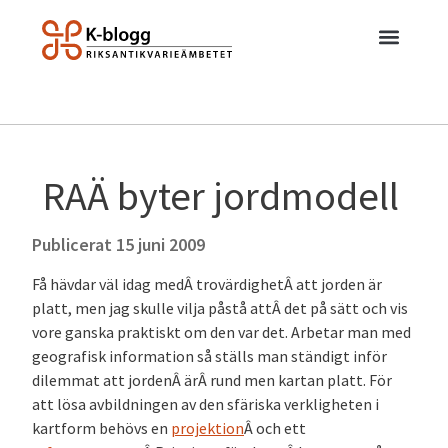
RAÄ byter jordmodell
Publicerat
15 juni 2009
Få hävdar väl idag medÂ trovärdighetÂ att jorden är
platt, men jag skulle vilja påstå attÂ det på sätt och vis
vore ganska praktiskt om den var det. Arbetar man med
geografisk information så ställs man ständigt inför
dilemmat att jordenÂ ärÂ rund men kartan platt. För
att lösa avbildningen av den sfäriska verkligheten i
kartform behövs en
projektion
Â och ett