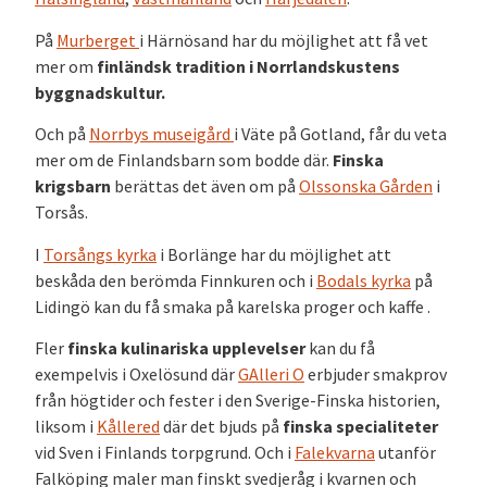
På
Murberget
i Härnösand har du möjlighet att få vet
mer om
finländsk tradition i Norrlandskustens
byggnadskultur.
Och på
Norrbys museigård
i Väte på Gotland, får du veta
mer om de Finlandsbarn som bodde där.
Finska
krigsbarn
berättas det även om på
Olssonska Gården
i
Torsås.
I
Torsångs kyrka
i Borlänge har du möjlighet att
beskåda den berömda Finnkuren och i
Bodals kyrka
på
Lidingö kan du få smaka på karelska proger och kaffe .
Fler
finska kulinariska upplevelser
kan du få
exempelvis i Oxelösund där
GAlleri O
erbjuder smakprov
från högtider och fester i den Sverige-Finska historien,
liksom i
Kållered
där det bjuds på
finska specialiteter
vid Sven i Finlands torpgrund. Och i
Falekvarna
utanför
Falköping maler man finskt svedjeråg i kvarnen och