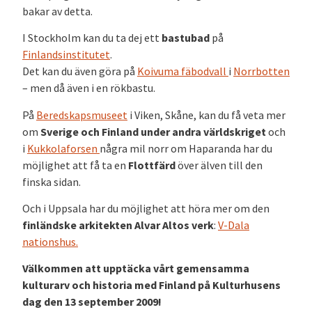
bakar av detta.
I Stockholm kan du ta dej ett
bastubad
på
Finlandsinstitutet
.
Det kan du även göra på
Koivuma fäbodvall
i
Norrbotten
– men då även i en rökbastu.
På
Beredskapsmuseet
i Viken, Skåne, kan du få veta mer
om
Sverige och Finland under andra världskriget
och
i
Kukkolaforsen
några mil norr om Haparanda har du
möjlighet att få ta en
Flottfärd
över älven till den
finska sidan.
Och i Uppsala har du möjlighet att höra mer om den
finländske arkitekten Alvar Altos verk
:
V-Dala
nationshus.
Välkommen att upptäcka vårt gemensamma
kulturarv och historia med Finland på Kulturhusens
dag den 13 september 2009!