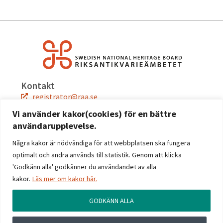
Kontakt
registrator@raa.se
08-5191 80 00
Vi använder kakor(cookies) för en bättre
användarupplevelse.
Snabblänkar
Jobba hos oss
Några kakor är nödvändiga för att webbplatsen ska fungera
Press
optimalt och andra används till statistik. Genom att klicka
Kontakta oss
'Godkänn alla' godkänner du användandet av alla
kakor.
Läs mer om kakor här.
Följ oss
Facebook
GODKÄNN ALLA
Instagram
Linkedin