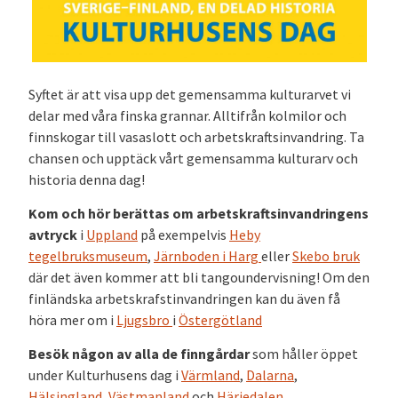
Syftet är att visa upp det gemensamma kulturarvet vi
delar med våra finska grannar. Alltifrån kolmilor och
finnskogar till vasaslott och arbetskraftsinvandring. Ta
chansen och upptäck vårt gemensamma kulturarv och
historia denna dag!
Kom och hör berättas
om arbetskraftsinvandringens
avtryck
i
Uppland
på exempelvis
Heby
tegelbruksmuseum
,
Järnboden i Harg
eller
Skebo bruk
där det även kommer att bli tangoundervisning! Om den
finländska arbetskrafstinvandringen kan du även få
höra mer om i
Ljugsbro
i
Östergötland
Besök någon av alla de finngårdar
som håller öppet
under Kulturhusens dag i
Värmland
,
Dalarna
,
Hälsingland
,
Västmanland
och
Härjedalen
.