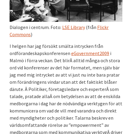
Dialogen i centrum. Foto:
LSE Library
(från
Flickr
Commons
)
I helgen har jag försökt smälta intrycken från
ordförandeskapskonferensen
eGovernment2009
i
Malmö i förra veckan. Det blirÂ alltid många och stora
ord vid konferenser av det här formatet, men själv bär
jag med mig intrycket av att vi just nu inte bara pratar
om förändringens vindar utan att det faktiskt blåser
därute. Â Politiker, företagsledare och experterÂ som
talade, pratade allaÂ om betydelsen av att de enskilda
medborgarna i dag har de nödvändiga verktygen för att
kommunicera om vad de vill med varandra och direkt
med myndigheter och politiker. Talarna beskrev en
världsomfattande rörelse av ”empowerment” av
medborgarna som med kommunikativa verktygÂ driver