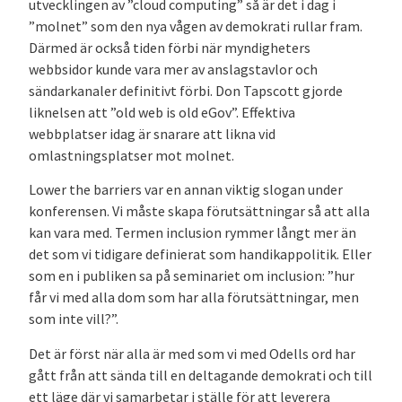
utvecklingen av ”cloud computing” så är det i dag i
”molnet” som den nya vågen av demokrati rullar fram.
Därmed är också tiden förbi när myndigheters
webbsidor kunde vara mer av anslagstavlor och
sändarkanaler definitivt förbi. Don Tapscott gjorde
liknelsen att ”old web is old eGov”. Effektiva
webbplatser idag är snarare att likna vid
omlastningsplatser mot molnet.
Lower the barriers var en annan viktig slogan under
konferensen. Vi måste skapa förutsättningar så att alla
kan vara med. Termen inclusion rymmer långt mer än
det som vi tidigare definierat som handikappolitik. Eller
som en i publiken sa på seminariet om inclusion: ”hur
får vi med alla dom som har alla förutsättningar, men
som inte vill?”.
Det är först när alla är med som vi med Odells ord har
gått från att sända till en deltagande demokrati och till
ett läge där vi samarbetar i ställe för att leverera