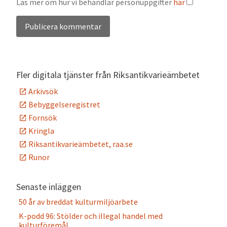
Läs mer om hur vi behandlar personuppgifter
här
Alternative:
Fler digitala tjänster från Riksantikvarieämbetet
Arkivsök
Bebyggelseregistret
Fornsök
Kringla
Riksantikvarieämbetet, raa.se
Runor
Senaste inläggen
50 år av breddat kulturmiljöarbete
K-podd 96: Stölder och illegal handel med
kulturföremål