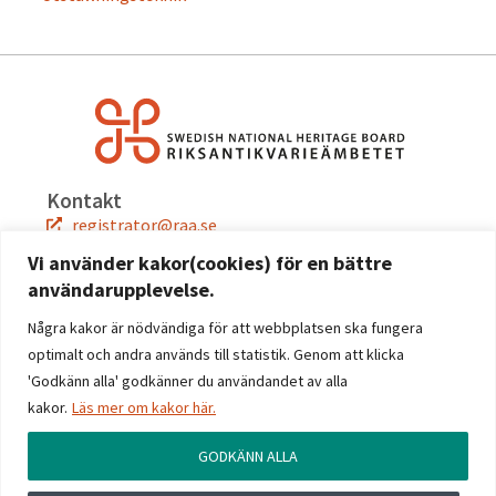
Kontakt
registrator@raa.se
08-5191 80 00
Vi använder kakor(cookies) för en bättre
användarupplevelse.
Snabblänkar
Jobba hos oss
Några kakor är nödvändiga för att webbplatsen ska fungera
Press
optimalt och andra används till statistik. Genom att klicka
Kontakta oss
'Godkänn alla' godkänner du användandet av alla
kakor.
Läs mer om kakor här.
Följ oss
Facebook
GODKÄNN ALLA
Instagram