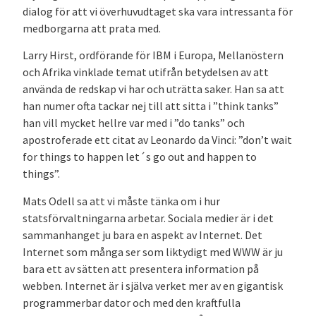
dialog för att vi överhuvudtaget ska vara intressanta för
medborgarna att prata med.
Larry Hirst, ordförande för IBM i Europa, Mellanöstern
och Afrika vinklade temat utifrån betydelsen av att
använda de redskap vi har och uträtta saker. Han sa att
han numer ofta tackar nej till att sitta i ”think tanks”
han vill mycket hellre var med i ”do tanks” och
apostroferade ett citat av Leonardo da Vinci: ”don’t wait
for things to happen let´s go out and happen to
things”.
Mats Odell sa att vi måste tänka om i hur
statsförvaltningarna arbetar. Sociala medier är i det
sammanhanget ju bara en aspekt av Internet. Det
Internet som många ser som liktydigt med WWW är ju
bara ett av sätten att presentera information på
webben. Internet är i själva verket mer av en gigantisk
programmerbar dator och med den kraftfulla