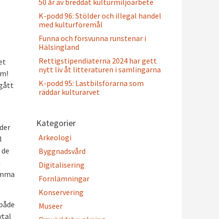
50 år av breddat kulturmiljöarbete
K-podd 96: Stölder och illegal handel
med kulturföremål
Funna och försvunna runstenar i
Hälsingland
Rettigstipendiaterna 2024 har gett
et
nytt liv åt litteraturen i samlingarna
am!
K-podd 95: Lastbilsförarna som
gått
räddar kulturarvet
Kategorier
der
Arkeologi
l
 de
Byggnadsvård
a
Digitalisering
komma
Fornlämningar
Konservering
 både
Museer
vtal