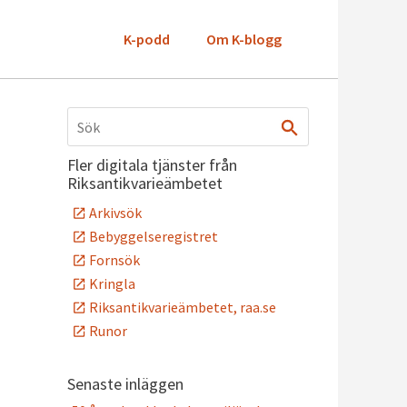
K-podd
Om K-blogg
Fler digitala tjänster från
Riksantikvarieämbetet
Arkivsök
Bebyggelseregistret
Fornsök
Kringla
Riksantikvarieämbetet, raa.se
Runor
Senaste inläggen