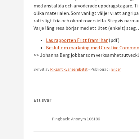
med anställda och arvoderade uppdragstagare. T
olika materialen. Som vanligt väljer vi att angripa
rättsligt fria och okontroversiella. Stegvis närma
Varje lång resa börjar med ett litet (enkelt) steg
Läs rapporten Fritt fram! här
(pdf)
Beslut om märkning med Creative Commo
>> Johanna Berg jobbar som verksamhetsutveckl
Skrivet av
Riksantikvarieämbetet
- Publicerad i
Bilder
Ett svar
Pingback: Anonym 106186