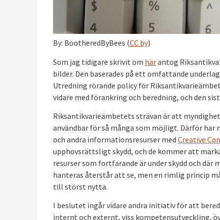
By: BootheredByBees (
CC by
)
Som jag tidigare skrivit om
här
antog Riksantikvari
bilder. Den baserades på ett omfattande underlag
Utredning rörande policy för Riksantikvarieämbe
vidare med förankring och beredning, och den sista
Riksantikvarieämbetets strävan är att myndighete
användbar för så många som möjligt. Därför har 
och andra informationsresurser med
Creative Co
upphovsrättsligt skydd, och de kommer att mär
resurser som fortfarande är under skydd och där 
hanteras återstår att se, men en rimlig princip m
till störst nytta.
I beslutet ingår vidare andra initiativ för att be
internt och externt, viss kompetensutveckling, ö