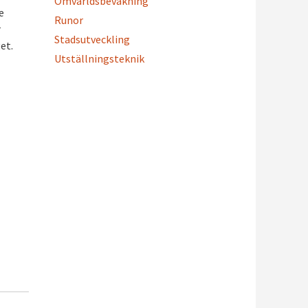
Omvärldsbevakning
e
Runor
r
Stadsutveckling
et.
Utställningsteknik