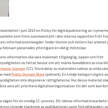
eämbetet i juni 2010 en Policy för digitalpublicering av i synnerh
sarbete som finns sammanställt i den interna rapporten Fritt fr
tets informationsmängder. Under hösten och vintern har arbetet 
 februari passerades ytterligare en viktig milstolpe.
ns information ska vara maximalt tillgänglig, öppen och fritt
myndigheten nu fattat beslut om att märka huvuddelen av sina bil
mmons-licenser
(CC). Stora delar av materialen saknar av olika skä
kas med
Public Domain Mark
(pdmark). En tredje kategori utgörs av
myndigheten inte disponerar rättigheterna. Hur dessa material sk
åste vara att prioritera digitaliseringsinsatser till det som kan 
reda vägen för en smidig CC-process. Dit räknas informationsarbete
versyn rörande märkning av publikationer samt förtydliganden i a