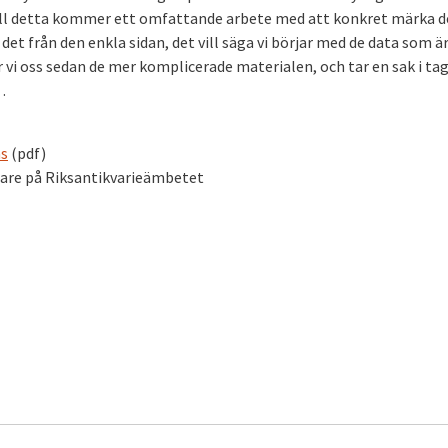
ill detta kommer ett omfattande arbete med att konkret märka d
 det från den enkla sidan, det vill säga vi börjar med de data som ä
r vi oss sedan de mer komplicerade materialen, och tar en sak i tag
…
ns
(pdf)
are på Riksantikvarieämbetet