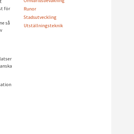
Omvärldsbevakning
t
t för
Runor
Stadsutveckling
ne så
Utställningsteknik
av
latser
ganska
sation