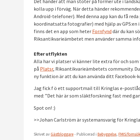
Det händer att man stöter på former ute i lands
kolla upp i förväg. När detta händer rekommendera
Android-telefoner). Med denna app kan du få reda
koordinatsatta fotografier) med hjälp av GPS:en i 
finns det en app som heter
Fornfynd
där du kan sö
Riksantikvarieämbetet men använder samma info
Efter utflykten
Alla har vi platser vi känner lite extra för och so
på
Platsr
, Riksantikvarieämbetets community. Du k
ny funktion är att du kan använda ditt Facebook-k
Jag fick f ö ett supportmail till Kringlas e-post
med: ”Det här är som släktforskning fast med gaml
Spot on! :)
>>Johan Carlström är systemansvarig för Kringl
Skrivet av
Gästbloggare
- Publicerad i
Bebyggelse
,
FMIS/fornsö