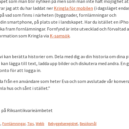
kapet som man blir nyfiken på men som man inte haft möjlighet at
r jag att du har laddat ner
Kringla för mobilen
(i dagsläget endas
 på vad som finns i närheten (byggnader, fornlämningar och
din smartphone, på plats ute i landskapet. Har du istället en iPho
ka fram fornlämningar. Fornfynd är inte utvecklad och förvaltad 
rmation som Kringla via
K-samsök
.
m vi kan berätta historier om. Dela med dig av din historia om dina p
an lägga till text, ladda upp bilder och diskutera med andra. En 
onto för att logga in.
låda från en användare som heter Eva och som avslutade vår konver
a hus och sånt i stället.”
a på Riksantikvarieämbetet
k
,
Fornlämningar
,
Tips
,
Webb
Bebyggelseregistret
,
Besöksmål