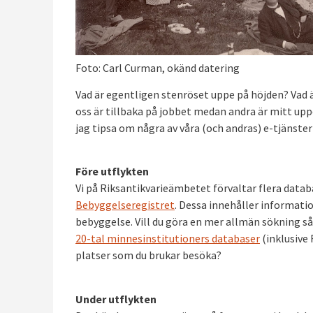
Foto: Carl Curman, okänd datering
Vad är egentligen stenröset uppe på höjden? Vad ä
oss är tillbaka på jobbet medan andra är mitt upp
jag tipsa om några av våra (och andras) e-tjänste
Före utflykten
Vi på Riksantikvarieämbetet förvaltar flera datab
Bebyggelseregistret
. Dessa innehåller informati
bebyggelse. Vill du göra en mer allmän sökning
20-tal minnesinstitutioners databaser
(inklusive
platser som du brukar besöka?
Under utflykten