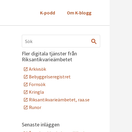
K-podd
Om K-blogg
Fler digitala tjänster från
Riksantikvarieämbetet
Arkivsök
Bebyggelseregistret
Fornsök
Kringla
Riksantikvarieämbetet, raa.se
Runor
Senaste inläggen