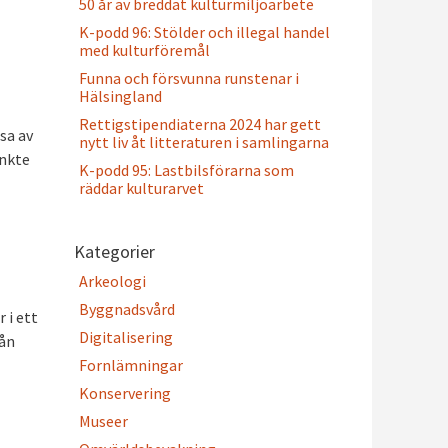
50 år av breddat kulturmiljöarbete
K-podd 96: Stölder och illegal handel
med kulturföremål
Funna och försvunna runstenar i
Hälsingland
Rettigstipendiaterna 2024 har gett
sa av
nytt liv åt litteraturen i samlingarna
änkte
K-podd 95: Lastbilsförarna som
räddar kulturarvet
Kategorier
Arkeologi
Byggnadsvård
 i ett
Digitalisering
rån
Fornlämningar
Konservering
Museer