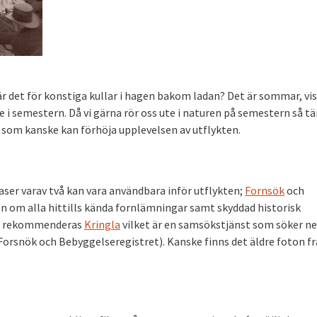
r det för konstiga kullar i hagen bakom ladan? Det är sommar, vis
e i semestern. Då vi gärna rör oss ute i naturen på semestern så t
r som kanske kan förhöja upplevelsen av utflykten.
aser varav två kan vara användbara inför utflykten;
Fornsök
och
on om alla hittills kända fornlämningar samt skyddad historisk
 så rekommenderas
Kringla
vilket är en samsökstjänst som söker ner
 Forsnök och Bebyggelseregistret). Kanske finns det äldre foton f