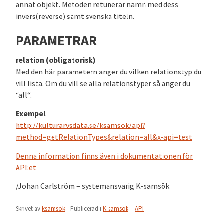
annat objekt. Metoden retunerar namn med dess
invers(reverse) samt svenska titeln.
PARAMETRAR
relation (obligatorisk)
Med den här parametern anger du vilken relationstyp du
vill lista. Om du vill se alla relationstyper så anger du
“all“.
Exempel
http://kulturarvsdata.se/ksamsok/api?
method=getRelationTypes&relation=all&x-api=test
Denna information finns även i dokumentationen för
API:et
/Johan Carlström – systemansvarig K-samsök
Skrivet av
ksamsok
- Publicerad i
K-samsök
API