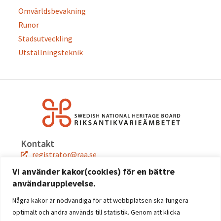
Omvärldsbevakning
Runor
Stadsutveckling
Utställningsteknik
Kontakt
registrator@raa.se
08-5191 80 00
Vi använder kakor(cookies) för en bättre
användarupplevelse.
Snabblänkar
Jobba hos oss
Några kakor är nödvändiga för att webbplatsen ska fungera
Press
optimalt och andra används till statistik. Genom att klicka
Kontakta oss