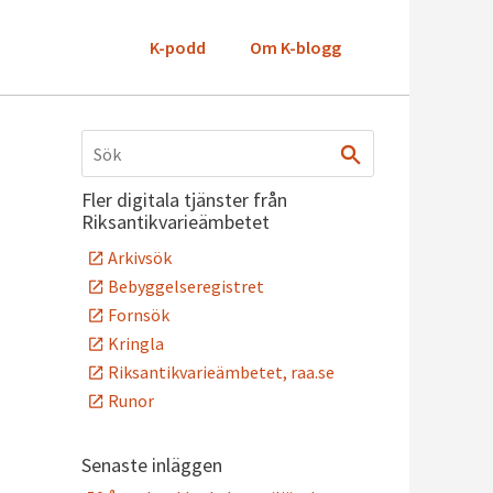
K-podd
Om K-blogg
Fler digitala tjänster från
Riksantikvarieämbetet
Arkivsök
Bebyggelseregistret
Fornsök
Kringla
Riksantikvarieämbetet, raa.se
Runor
Senaste inläggen