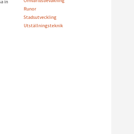
Omvärldsbevakning
a in
Runor
Stadsutveckling
Utställningsteknik