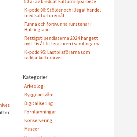
50 år av breddat kulturmiljöarbete
K-podd 96: Stölder och illegal handel
med kulturföremål
Funna och försvunna runstenar i
Hälsingland
Rettigstipendiaterna 2024 har gett
nytt liv åt litteraturen i samlingarna
K-podd 95: Lastbilsförarna som
räddar kulturarvet
Kategorier
Arkeologi
Byggnadsvård
Digitalisering
hives
Fornlämningar
itter
Konservering
Museer