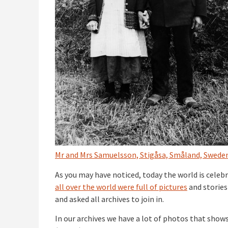
Mr and Mrs Samuelsson, Stigåsa, Småland, Swede
As you may have noticed, today the world is celeb
all over the world were full of pictures
and stories
and asked all archives to join in.
In our archives we have a lot of photos that show