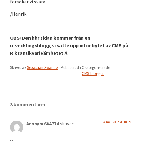
försöker vi svara.
/Henrik
OBS! Den här sidan kommer från en
utvecklingsblogg vi satte upp inför bytet av CMS på
Riksantikvarieämbetet.Â
Skrivet av
Sebastian Swande
- Publicerad i
Okategoriserade
CMS-bloggen
3 kommentarer
24 maj 2012 kl. 18:09
Anonym 684774
skriver: