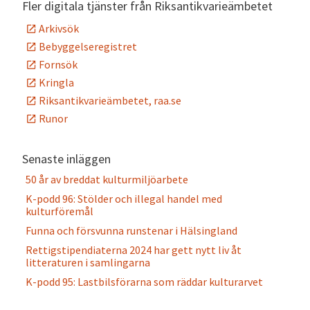
Fler digitala tjänster från Riksantikvarieämbetet
Arkivsök
Bebyggelseregistret
Fornsök
Kringla
Riksantikvarieämbetet, raa.se
Runor
Senaste inläggen
50 år av breddat kulturmiljöarbete
K-podd 96: Stölder och illegal handel med
kulturföremål
Funna och försvunna runstenar i Hälsingland
Rettigstipendiaterna 2024 har gett nytt liv åt
litteraturen i samlingarna
K-podd 95: Lastbilsförarna som räddar kulturarvet