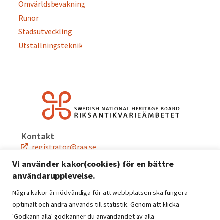
Omvärldsbevakning
Runor
Stadsutveckling
Utställningsteknik
Kontakt
registrator@raa.se
08-5191 80 00
Vi använder kakor(cookies) för en bättre
användarupplevelse.
Snabblänkar
Jobba hos oss
Några kakor är nödvändiga för att webbplatsen ska fungera
Press
optimalt och andra används till statistik. Genom att klicka
Kontakta oss
'Godkänn alla' godkänner du användandet av alla