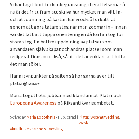
Vi har tagit bort teckenbegränsning i berättelserna så
nu är det fritt fram att skriva hur mycket man vill. In-
och utzoomning på kartan har vi också förbättrat
genom att göra tätare steg när man zoomar in – innan
var det lätt att tappa orienteringen då kartan tog för
stora steg. En bättre uppdelning av platser som
användaren själv skapat och andras platser som man
redigerat finns nu också, så att det är enklare att hitta
det man söker.
Har ni synpunkter på sajten så hör gärna av er till
platsr@raa.se
Maria Logothetis jobbar med bland annat Platsr och
Europeana Awareness
på Riksantikvarieämbetet.
Skrivet av
Maria Logothetis
- Publicerad i
Platsr
,
Systemutveckling
,
Webb
Aktuellt
,
Verksamhetsutveckling