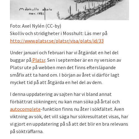
Foto: Axel Nylén (CC-by)
Skolliv och stridigheter i Mosshult: Läs mer på
http://www.platsr.se/platsr/visa/plats/id/33
Under januari och februari har vi åtgärdat en hel del
buggar på
Platsr
. Sen i september är en ny version av
Platsr ute på webben men det finns eftersläpande
småfix att ta hand om. I början av året vi därför lagt
mycket tid på att åtgärda en hel del av dem.
I denna uppdatering av sajten har vi bland annat
förbättrat sökningen; nu kan man söka på årtal och
autocomplete
-funktion finns nu åter i sökfältet. Även
viktning av sök, det vill säga hur sökresultatet visas, har
vi gjort en uppdatering på så att det blir en bra relevans
på sökträffarna.