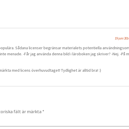
19 juni 201
populära. Sådana licenser begränsar materialets potentiella användningso
nte menade. -Får jag använda denna bild i läroboken jag skriver? -Nej. -På m
rkta med licens överhuvudtaget! Tydlighet är alltid bra! :)
oriska fält är märkta
*