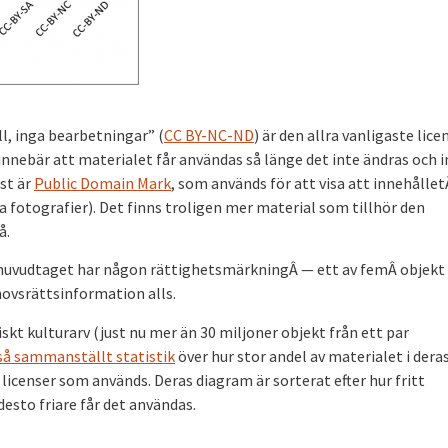
, inga bearbetningar” (
CC BY-NC-ND
) är den allra vanligaste lic
nnebär att materialet får användas så länge det inte ändras och i
st är
Public Domain Mark
, som används för att visa att innehållet
 fotografier). Det finns troligen mer material som tillhör den
å.
huvudtaget har någon rättighetsmärkningÂ — ett av femÂ objek
ovsrättsinformation alls.
kt kulturarv (just nu mer än 30 miljoner objekt från ett par
så sammanställt statistik
över hur stor andel av materialet i dera
icenser som används. Deras diagram är sorterat efter hur fritt
desto friare får det användas.