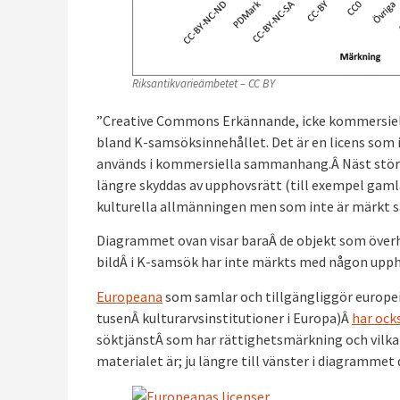
Riksantikvarieämbetet – CC BY
”Creative Commons Erkännande, icke kommersiell
bland K-samsöksinnehållet. Det är en licens som i
används i kommersiella sammanhang.Â Näst stör
längre skyddas av upphovsrätt (till exempel gamla
kulturella allmänningen men som inte är märkt s
Diagrammet ovan visar baraÂ de objekt som över
bildÂ i K-samsök har inte märkts med någon upph
Europeana
som samlar och tillgängliggör europeis
tusenÂ kulturarvsinstitutioner i Europa)Â
har ock
söktjänstÂ som har rättighetsmärkning och vilka l
materialet är; ju längre till vänster i diagrammet 