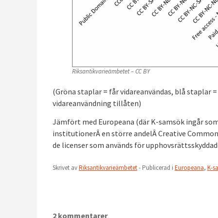
Riksantikvarieämbetet – CC BY
(Gröna staplar = får vidareanvändas, blå staplar 
vidareanvändning tillåten)
Jämfört med Europeana (där K-samsök ingår som e
institutionerÂ en större andelÂ Creative Common
de licenser som används för upphovsrättsskyddade
Skrivet av
Riksantikvarieämbetet
- Publicerad i
Europeana
,
K-s
2 kommentarer