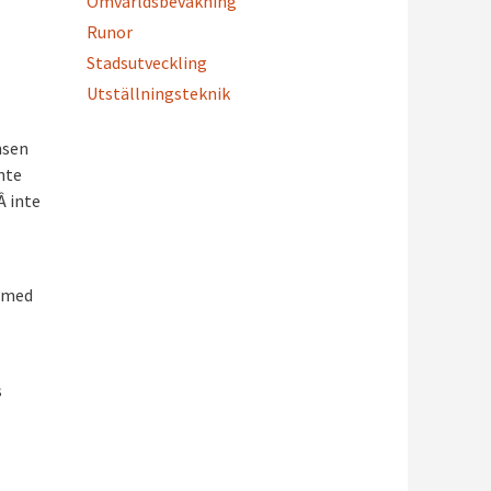
Omvärldsbevakning
Runor
Stadsutveckling
Utställningsteknik
ensen
nte
Â inte
t med
s