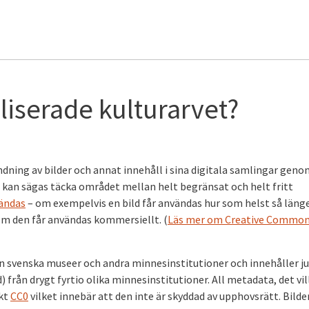
taliserade kulturarvet?
ning av bilder och annat innehåll i sina digitala samlingar geno
an sägas täcka området mellan helt begränsat och helt fritt
vändas
– om exempelvis en bild får användas hur som helst så läng
m den får användas kommersiellt. (
Läs mer om Creative Common
ån svenska museer och andra minnesinstitutioner och innehåller ju
d) från drygt fyrtio olika minnesinstitutioner. All metadata, det vil
rkt
CC0
vilket innebär att den inte är skyddad av upphovsrätt. Bilde