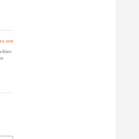
4 kl. 16:05
mråden
in