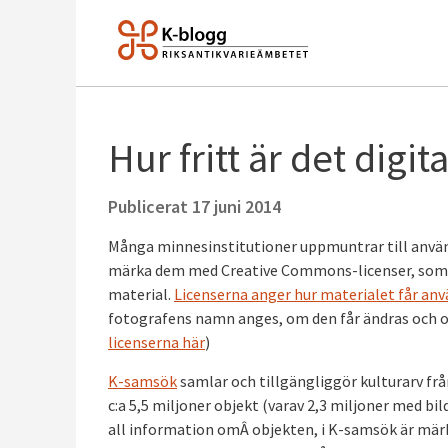
Hur fritt är det digi
Publicerat
17 juni 2014
Många minnesinstitutioner uppmuntrar till använd
märka dem med Creative Commons-licenser, som k
material.
Licenserna anger hur materialet får an
fotografens namn anges, om den får ändras och o
licenserna här
)
K-samsök
samlar och tillgängliggör kulturarv fr
c:a 5,5 miljoner objekt (varav 2,3 miljoner med bil
all information omÂ objekten, i K-samsök är mä