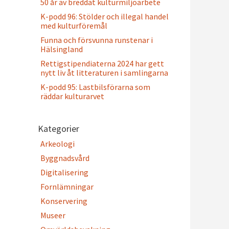
50 år av breddat kulturmiljöarbete
K-podd 96: Stölder och illegal handel
med kulturföremål
Funna och försvunna runstenar i
Hälsingland
Rettigstipendiaterna 2024 har gett
nytt liv åt litteraturen i samlingarna
K-podd 95: Lastbilsförarna som
räddar kulturarvet
Kategorier
Arkeologi
Byggnadsvård
Digitalisering
Fornlämningar
Konservering
Museer