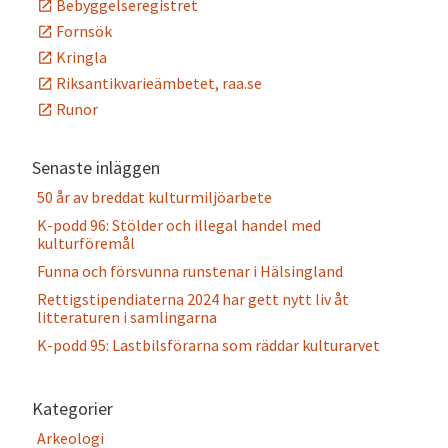
Bebyggelseregistret
Fornsök
Kringla
Riksantikvarieämbetet, raa.se
Runor
Senaste inläggen
50 år av breddat kulturmiljöarbete
K-podd 96: Stölder och illegal handel med
kulturföremål
Funna och försvunna runstenar i Hälsingland
Rettigstipendiaterna 2024 har gett nytt liv åt
litteraturen i samlingarna
K-podd 95: Lastbilsförarna som räddar kulturarvet
Kategorier
Arkeologi