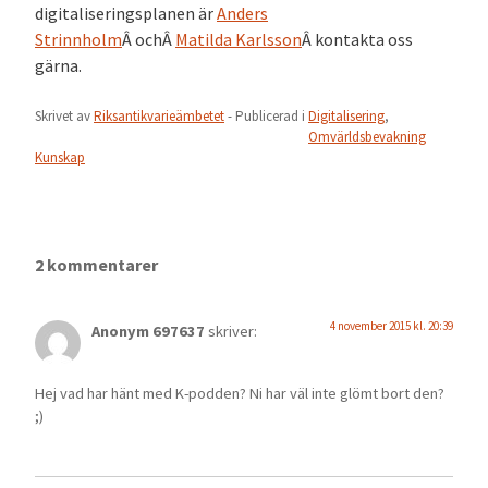
digitaliseringsplanen är
Anders
Strinnholm
Â ochÂ
Matilda Karlsson
Â kontakta oss
gärna.
Skrivet av
Riksantikvarieämbetet
- Publicerad i
Digitalisering
,
Omvärldsbevakning
Kunskap
2 kommentarer
4 november 2015 kl. 20:39
Anonym 697637
skriver:
Hej vad har hänt med K-podden? Ni har väl inte glömt bort den?
;)