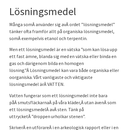
Lösningsmedel
Många somÂ använder sig avÂ ordet ”lösningsmedel”
tänker ofta framför allt på organiska lösningsmedel,
somÂ exempelvis etanol och terpentin.
Men ett lösningsmedel är en vätska ”som kan lösa upp
ett fast ämne, blanda sig med en vätska eller binda en
gas och därigenom bilda en homogen
lösning.”Â Lösningsmedel kan vara både organiska eller
oorganiska. Vårt vanligaste och viktigaste
lösningsmedel ärÂ VATTEN.
Vatten fungerar som ett lösningsmedel inte bara
påÂ smutsfläckarnaÂ på våra kläder,Â utan ävenÂ som
ett lösningsmedelÂ avÂ sten. Tänk på
uttrycketÂ ”droppen urholkar stenen”.
SkriverÂ en utförareÂ i en arkeologisk rapport eller i en