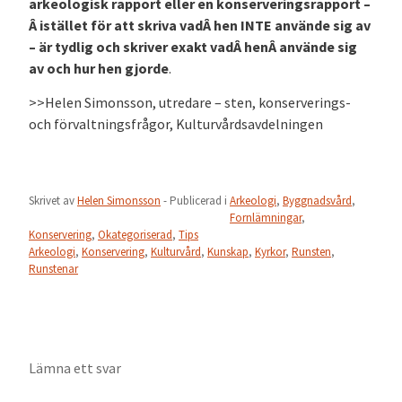
arkeologisk rapport eller en konserveringsrapport –
Â istället för att skriva vadÂ hen INTE använde sig av
– är tydlig och skriver exakt vadÂ henÂ använde sig
av och hur hen gjorde
.
>>Helen Simonsson, utredare – sten, konserverings-
och förvaltningsfrågor, Kulturvårdsavdelningen
Skrivet av
Helen Simonsson
- Publicerad i
Arkeologi
,
Byggnadsvård
,
Fornlämningar
,
Konservering
,
Okategoriserad
,
Tips
Arkeologi
,
Konservering
,
Kulturvård
,
Kunskap
,
Kyrkor
,
Runsten
,
Runstenar
Lämna ett svar