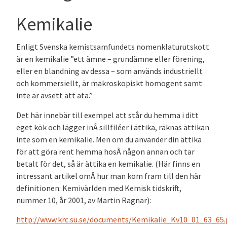
Kemikalie
Enligt Svenska kemistsamfundets nomenklaturutskott
är en kemikalie ”ett ämne – grundämne eller förening,
eller en blandning av dessa – som används industriellt
och kommersiellt, är makroskopiskt homogent samt
inte är avsett att äta.”
Det här innebär till exempel att står du hemma i ditt
eget kök och lägger inÂ sillfiléer i ättika, räknas ättikan
inte som en kemikalie. Men om du använder din ättika
för att göra rent hemma hosÂ någon annan och tar
betalt för det, så är ättika en kemikalie. (Här finns en
intressant artikel omÂ hur man kom fram till den här
definitionen: Kemivärlden med Kemisk tidskrift,
nummer 10, år 2001, av Martin Ragnar):
http://www.krc.su.se/documents/Kemikalie_Kv10_01_63_65.