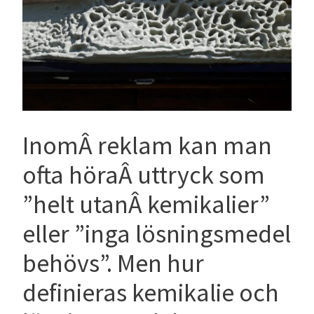
InomÂ reklam kan man
ofta höraÂ uttryck som
”helt utanÂ kemikalier”
eller ”inga lösningsmedel
behövs”. Men hur
definieras kemikalie och