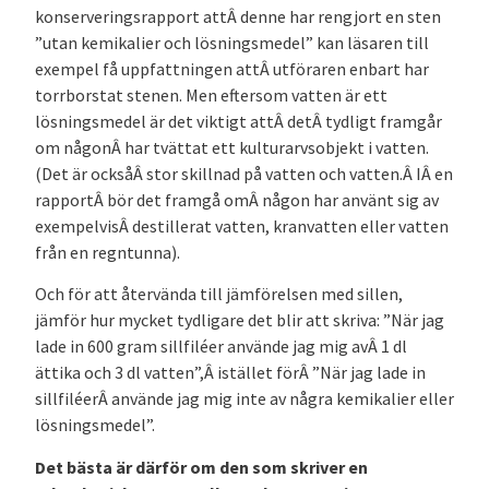
konserveringsrapport attÂ denne har rengjort en sten
”utan kemikalier och lösningsmedel” kan läsaren till
exempel få uppfattningen attÂ utföraren enbart har
torrborstat stenen. Men eftersom vatten är ett
lösningsmedel är det viktigt attÂ detÂ tydligt framgår
om någonÂ har tvättat ett kulturarvsobjekt i vatten.
(Det är ocksåÂ stor skillnad på vatten och vatten.Â IÂ en
rapportÂ bör det framgå omÂ någon har använt sig av
exempelvisÂ destillerat vatten, kranvatten eller vatten
från en regntunna).
Och för att återvända till jämförelsen med sillen,
jämför hur mycket tydligare det blir att skriva: ”När jag
lade in
600
gram
sillfiléer använde jag mig avÂ 1 dl
ättika och 3 dl vatten”,Â istället förÂ ”När jag lade in
sillfiléerÂ använde jag mig inte av några kemikalier eller
lösningsmedel”.
Det bästa är därför om den som skriver en