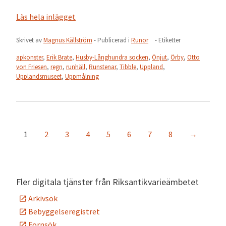
Läs hela inlägget
Skrivet av
Magnus Källström
- Publicerad i
Runor
- Etiketter
apkonster
,
Erik Brate
,
Husby-Långhundra socken
,
Önjut
,
Örby
,
Otto
von Friesen
,
regn
,
runhäll
,
Runstenar
,
Tibble
,
Uppland
,
Upplandsmuseet
,
Uppmålning
1
2
3
4
5
6
7
8
→
Fler digitala tjänster från Riksantikvarieämbetet
Arkivsök
Bebyggelseregistret
Fornsök