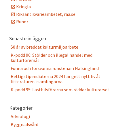
Kringla
Riksantikvarieämbetet, raa.se
Runor
Senaste inläggen
50 år av breddat kulturmiljöarbete
K-podd 96: Stölder och illegal handel med
kulturföremål
Funna och försvunna runstenar i Hälsingland
Rettigstipendiaterna 2024 har gett nytt liv åt
litteraturen i samlingarna
K-podd 95: Lastbilsförarna som räddar kulturarvet
Kategorier
Arkeologi
Byggnadsvård