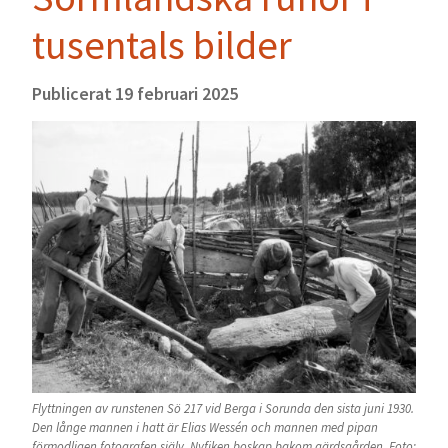
tusentals bilder
Publicerat
19 februari 2025
Flyttningen av runstenen Sö 217 vid Berga i Sorunda den sista juni 1930.
Den långe mannen i hatt är Elias Wessén och mannen med pipan
förmodligen fotografen själv. Nyfiken boskap bakom gärdsgården. Foto: