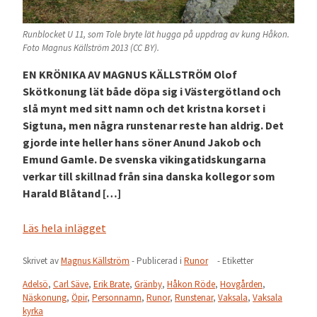
Runblocket U 11, som Tole bryte lät hugga på uppdrag av kung Håkon.
Foto Magnus Källström 2013 (CC BY).
EN KRÖNIKA AV MAGNUS KÄLLSTRÖM Olof
Skötkonung lät både döpa sig i Västergötland och
slå mynt med sitt namn och det kristna korset i
Sigtuna, men några runstenar reste han aldrig. Det
gjorde inte heller hans söner Anund Jakob och
Emund Gamle. De svenska vikingatidskungarna
verkar till skillnad från sina danska kollegor som
Harald Blåtand […]
Läs hela inlägget
Skrivet av
Magnus Källström
- Publicerad i
Runor
- Etiketter
Adelsö
,
Carl Säve
,
Erik Brate
,
Gränby
,
Håkon Röde
,
Hovgården
,
Näskonung
,
Öpir
,
Personnamn
,
Runor
,
Runstenar
,
Vaksala
,
Vaksala
kyrka