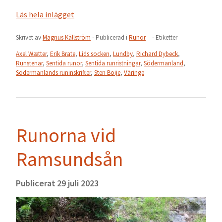
Läs hela inlägget
Skrivet av
Magnus Källström
- Publicerad i
Runor
- Etiketter
Axel Wætter
,
Erik Brate
,
Lids socken
,
Lundby
,
Richard Dybeck
,
Runstenar
,
Sentida runor
,
Sentida runristningar
,
Södermanland
,
Södermanlands runinskrifter
,
Sten Boije
,
Väringe
Runorna vid
Ramsundsån
Publicerat
29 juli 2023