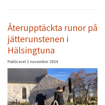
Återupptäckta runor på
jätterunstenen i
Hälsingtuna
Publicerat
1 november 2024