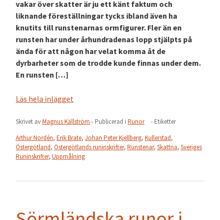
vakar över skatter är ju ett känt faktum och
liknande föreställningar tycks ibland även ha
knutits till runstenarnas ormfigurer. Fler än en
runsten har under århundradenas lopp stjälpts på
ända för att någon har velat komma åt de
dyrbarheter som de trodde kunde finnas under dem.
En runsten […]
Läs hela inlägget
Skrivet av
Magnus Källström
- Publicerad i
Runor
- Etiketter
Arthur Nordén
,
Erik Brate
,
Johan Peter Kjellberg
,
Kullerstad
,
Östergötland
,
Östergötlands runinskrifter
,
Runstenar
,
Skattna
,
Sveriges
Runinskrifter
,
Uppmålning
Sörmländska runor i