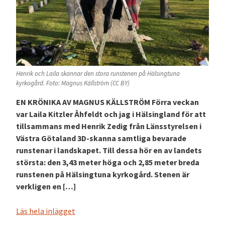
Henrik och Laila skannar den stora runstenen på Hälsingtuna
kyrkogård. Foto: Magnus Källström (CC BY)
EN KRÖNIKA AV MAGNUS KÄLLSTRÖM Förra veckan
var Laila Kitzler Åhfeldt och jag i Hälsingland för att
tillsammans med Henrik Zedig från Länsstyrelsen i
Västra Götaland 3D-skanna samtliga bevarade
runstenar i landskapet. Till dessa hör en av landets
största: den 3,43 meter höga och 2,85 meter breda
runstenen på Hälsingtuna kyrkogård. Stenen är
verkligen en […]
Läs hela inlägget