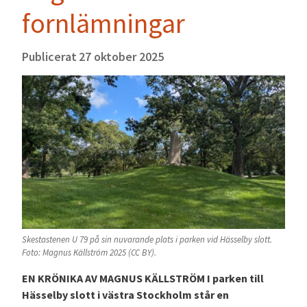
fornlämningar
Publicerat
27 oktober 2025
Skestastenen U 79 på sin nuvarande plats i parken vid Hässelby slott.
Foto: Magnus Källström 2025 (CC BY).
EN KRÖNIKA AV MAGNUS KÄLLSTRÖM I parken till
Hässelby slott i västra Stockholm står en