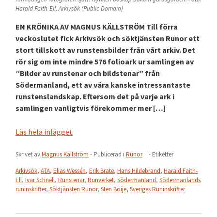
Harald Faith-Ell, Arkivsök (Public Domain)
EN KRÖNIKA AV MAGNUS KÄLLSTRÖM Till förra
veckoslutet fick Arkivsök och söktjänsten Runor ett
stort tillskott av runstensbilder från vårt arkiv. Det
rör sig om inte mindre 576 folioark ur samlingen av
”Bilder av runstenar och bildstenar” från
Södermanland, ett av våra kanske intressantaste
runstenslandskap. Eftersom det på varje ark i
samlingen vanligtvis förekommer mer […]
Läs hela inlägget
Skrivet av
Magnus Källström
- Publicerad i
Runor
- Etiketter
Arkivsök
,
ATA
,
Elias Wessén
,
Erik Brate
,
Hans Hildebrand
,
Harald Faith-
Ell
,
Ivar Schnell
,
Runstenar
,
Runverket
,
Södermanland
,
Södermanlands
runinskrifter
,
Söktjänsten Runor
,
Sten Boije
,
Sveriges Runinskrifter