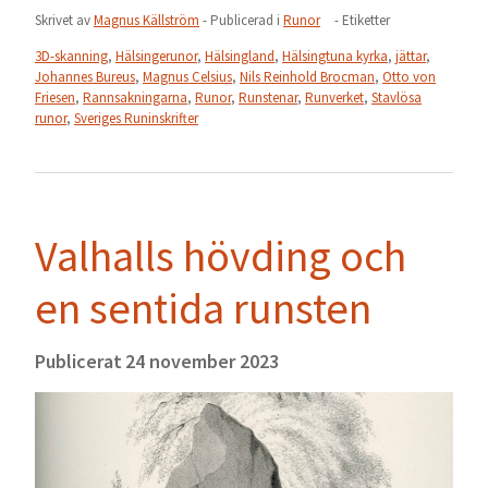
Skrivet av
Magnus Källström
- Publicerad i
Runor
- Etiketter
3D-skanning
,
Hälsingerunor
,
Hälsingland
,
Hälsingtuna kyrka
,
jättar
,
Johannes Bureus
,
Magnus Celsius
,
Nils Reinhold Brocman
,
Otto von
Friesen
,
Rannsakningarna
,
Runor
,
Runstenar
,
Runverket
,
Stavlösa
runor
,
Sveriges Runinskrifter
Valhalls hövding och
en sentida runsten
Publicerat
24 november 2023