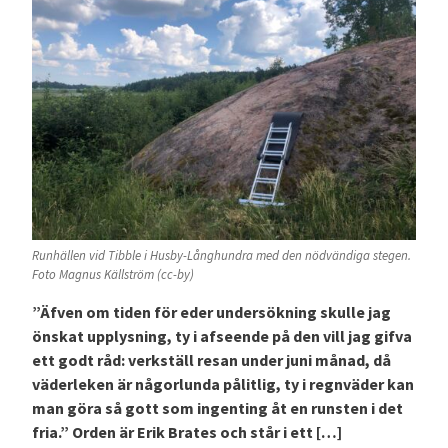
Runhällen vid Tibble i Husby-Långhundra med den nödvändiga stegen.
Foto Magnus Källström (cc-by)
”Äfven om tiden för eder undersökning skulle jag
önskat upplysning, ty i afseende på den vill jag gifva
ett godt råd: verkställ resan under juni månad, då
väderleken är någorlunda pålitlig, ty i regnväder kan
man göra så gott som ingenting åt en runsten i det
fria.” Orden är Erik Brates och står i ett […]