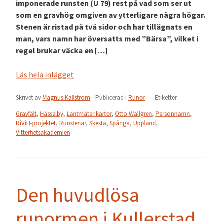
imponerade runsten (U 79) rest på vad som ser ut
som en gravhög omgiven av ytterligare några högar.
Stenen är ristad på två sidor och har tillägnats en
man, vars namn har översatts med ”Bärsa”, vilket i
regel brukar väcka en […]
Läs hela inlägget
Skrivet av
Magnus Källström
- Publicerad i
Runor
- Etiketter
Gravfält
,
Hässelby
,
Lantmäterikartor
,
Otto Wallgren
,
Personnamn
,
RiViH-projektet
,
Runstenar
,
Skesta
,
Spånga
,
Uppland
,
Vitterhetsakademien
Den huvudlösa
runormen i Kullerstad