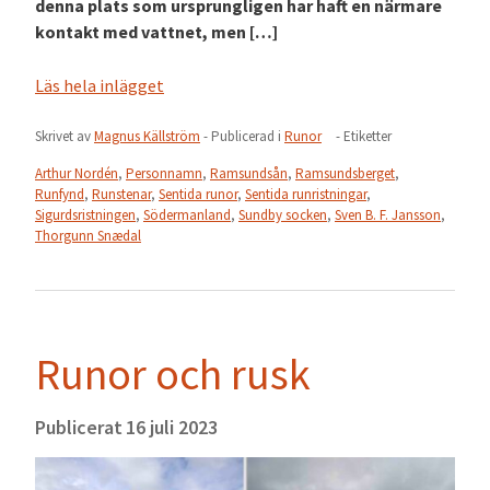
denna plats som ursprungligen har haft en närmare
kontakt med vattnet, men […]
Läs hela inlägget
Skrivet av
Magnus Källström
- Publicerad i
Runor
- Etiketter
Arthur Nordén
,
Personnamn
,
Ramsundsån
,
Ramsundsberget
,
Runfynd
,
Runstenar
,
Sentida runor
,
Sentida runristningar
,
Sigurdsristningen
,
Södermanland
,
Sundby socken
,
Sven B. F. Jansson
,
Thorgunn Snædal
Runor och rusk
Publicerat
16 juli 2023