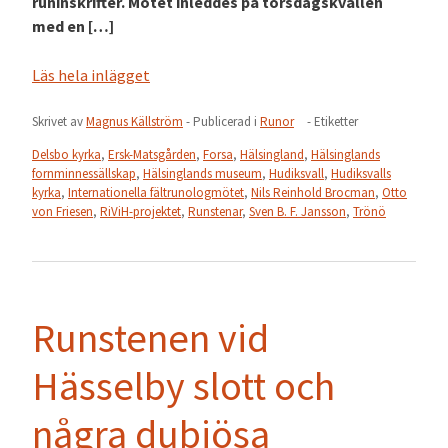
runinskrifter. Mötet inleddes på torsdagskvällen
med en […]
Läs hela inlägget
Skrivet av
Magnus Källström
- Publicerad i
Runor
- Etiketter
Delsbo kyrka
,
Ersk-Matsgården
,
Forsa
,
Hälsingland
,
Hälsinglands
fornminnessällskap
,
Hälsinglands museum
,
Hudiksvall
,
Hudiksvalls
kyrka
,
Internationella fältrunologmötet
,
Nils Reinhold Brocman
,
Otto
von Friesen
,
RiViH-projektet
,
Runstenar
,
Sven B. F. Jansson
,
Trönö
Runstenen vid
Hässelby slott och
några dubiösa