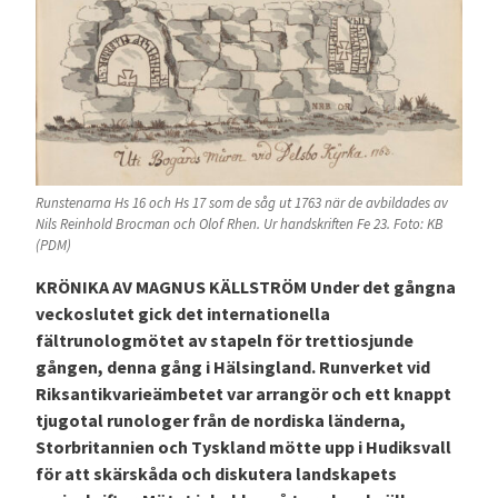
Runstenarna Hs 16 och Hs 17 som de såg ut 1763 när de avbildades av
Nils Reinhold Brocman och Olof Rhen. Ur handskriften Fe 23. Foto: KB
(PDM)
KRÖNIKA AV MAGNUS KÄLLSTRÖM Under det gångna
veckoslutet gick det internationella
fältrunologmötet av stapeln för trettiosjunde
gången, denna gång i Hälsingland. Runverket vid
Riksantikvarieämbetet var arrangör och ett knappt
tjugotal runologer från de nordiska länderna,
Storbritannien och Tyskland mötte upp i Hudiksvall
för att skärskåda och diskutera landskapets