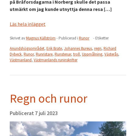
på Bråforsdagarna i Norberg skulle det passa
utmärkt om jag kunde utnyttja denna resa […]
Läs hela inlägget
Skrivet av
Magnus Källström
- Publicerad i
Runor
- Etiketter
Anundshögsområdet
,
Erik Brate
,
Johannes Bureus
,
regn
,
Richard
Dybeck
,
Runor
,
Runristare
,
Runstenar
,
troll
,
Uppmålning
,
Västerås
,
Västmanland
,
Västmanlands runinskrifter
Regn och runor
Publicerat
7 juli 2023