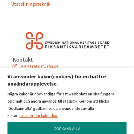
Utställningsteknik
Kontakt
registrator@raa.se
08-5191 80 00
Vi använder kakor(cookies) för en bättre
användarupplevelse.
Snabblänkar
Jobba hos oss
Några kakor är nödvändiga för att webbplatsen ska fungera
Press
optimalt och andra används till statistik. Genom att klicka
Kontakta oss
'Godkänn alla' godkänner du användandet av alla
kakor.
Läs mer om kakor här.
Följ oss
Facebook
GODKÄNN ALLA
Instagram