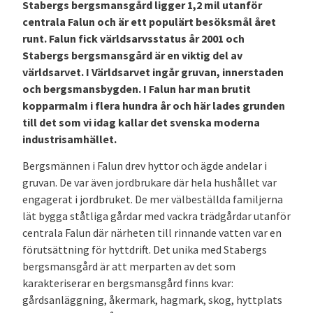
Stabergs bergsmansgård ligger 1,2 mil utanför
centrala Falun och är ett populärt besöksmål året
runt. Falun fick världsarvsstatus år 2001 och
Stabergs bergsmansgård är en viktig del av
världsarvet. I Världsarvet ingår gruvan, innerstaden
och bergsmansbygden. I Falun har man brutit
kopparmalm i flera hundra år och här lades grunden
till det som vi idag kallar det svenska moderna
industrisamhället.
Bergsmännen i Falun drev hyttor och ägde andelar i
gruvan. De var även jordbrukare där hela hushållet var
engagerat i jordbruket. De mer välbeställda familjerna
lät bygga ståtliga gårdar med vackra trädgårdar utanför
centrala Falun där närheten till rinnande vatten var en
förutsättning för hyttdrift. Det unika med Stabergs
bergsmansgård är att merparten av det som
karakteriserar en bergsmansgård finns kvar:
gårdsanläggning, åkermark, hagmark, skog, hyttplats