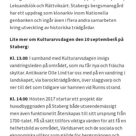
Leksandslök och Rättviksärt. Stabergs bergsmansgård
har ett uppdrag som klonarkiv inom Nationella
genbanken och ingår även i flera andra samarbeten
kring utveckling av historiska trädgårdar.
Lite mer om Kulturarvsdagen den 10 septemberÂ på
Staberg:
Kl. 13.00
: I samband med Kulturarvsdagen invigs
vandringsleden på området, som nu får nya och fräscha
skyltar. Antikvarie Olle Lind tar oss med på en vandring i
landskapet, via barockträdgården, över slaggvarp och
ner till det som tidigare var hamnen vid Runns strand.
Kl. 14.00
: Hösten 2017 startar ett projekt där
huvudbyggnaden på Staberg både utseendemässigt
men även funktionellt återskapas till sitt ursprung från
1700-talet. På så sätt tillförs viktiga värden för att få en
helhetsbild av området, Världsarvet och de sociala och
ekonomiska villkor som gällde för bergsmännen och