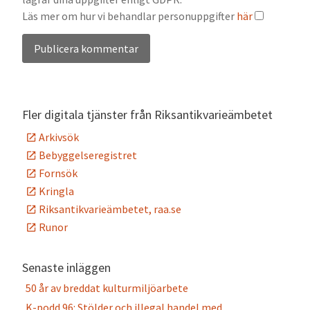
Läs mer om hur vi behandlar personuppgifter
här
Alternative:
Fler digitala tjänster från Riksantikvarieämbetet
Arkivsök
Bebyggelseregistret
Fornsök
Kringla
Riksantikvarieämbetet, raa.se
Runor
Senaste inläggen
50 år av breddat kulturmiljöarbete
K-podd 96: Stölder och illegal handel med