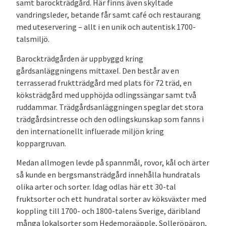
samt barockträdgård. Här finns även skyltade
vandringsleder, betande får samt café och restaurang
med uteservering – allt i en unik och autentisk 1700-
talsmiljö.
Barockträdgården är uppbyggd kring
gårdsanläggningens mittaxel. Den består av en
terrasserad fruktträdgård med plats för 72 träd, en
köksträdgård med upphöjda odlingssängar samt två
ruddammar. Trädgårdsanläggningen speglar det stora
trädgårdsintresse och den odlingskunskap som fanns i
den internationellt influerade miljön kring
koppargruvan.
Medan allmogen levde på spannmål, rovor, kål och ärter
så kunde en bergsmansträdgård innehålla hundratals
olika arter och sorter. Idag odlas här ett 30-tal
fruktsorter och ett hundratal sorter av köksväxter med
koppling till 1700- och 1800-talens Sverige, däribland
många lokalsorter som Hedemoraäpple, Solleröpäron,