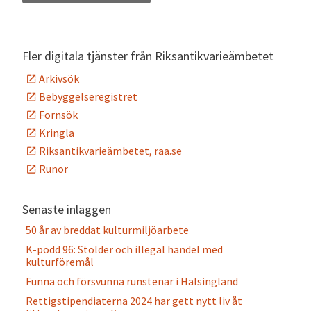
Alternative:
Fler digitala tjänster från Riksantikvarieämbetet
Arkivsök
Bebyggelseregistret
Fornsök
Kringla
Riksantikvarieämbetet, raa.se
Runor
Senaste inläggen
50 år av breddat kulturmiljöarbete
K-podd 96: Stölder och illegal handel med
kulturföremål
Funna och försvunna runstenar i Hälsingland
Rettigstipendiaterna 2024 har gett nytt liv åt