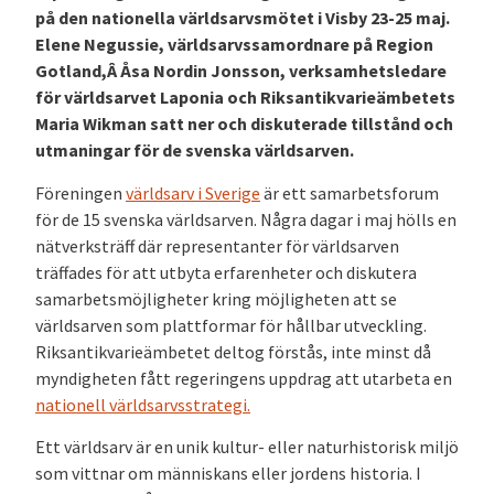
på den nationella världsarvsmötet i Visby 23-25 maj.
Elene Negussie, världsarvssamordnare på Region
Gotland,Â Åsa Nordin Jonsson, verksamhetsledare
för världsarvet Laponia och Riksantikvarieämbetets
Maria Wikman satt ner och diskuterade tillstånd och
utmaningar för de svenska världsarven.
Föreningen
världsarv i Sverige
är ett samarbetsforum
för de 15 svenska världsarven. Några dagar i maj hölls en
nätverksträff där representanter för världsarven
träffades för att utbyta erfarenheter och diskutera
samarbetsmöjligheter kring möjligheten att se
världsarven som plattformar för hållbar utveckling.
Riksantikvarieämbetet deltog förstås, inte minst då
myndigheten fått regeringens uppdrag att utarbeta en
nationell världsarvsstrategi.
Ett världsarv är en unik kultur- eller naturhistorisk miljö
som vittnar om människans eller jordens historia. I