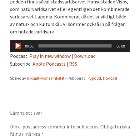
podden finns såväl stadsvärldsarvet Hansestaden Visby,
som naturvärldsarvet eller egentligen det kombinerade
världsarvet Laponia. Kombinerat då det är viktigt både
av natur- och kulturskäl. Vi kommer också in på frågan
om hotade världsarv.
Ljudspelare
00:00
00:00
Podcast:
Play in new window
|
Download
Subscribe:
Apple Podcasts
|
RSS
Skrivet av
Riksantikvarieämbetet
- Publicerad i
K-podd
,
Podcast
Lämna ett svar
Din e-postadress kommer inte publiceras.
Obligatoriska
fält är märkta
*