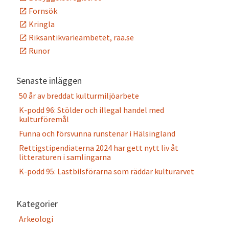
Fornsök
Kringla
Riksantikvarieämbetet, raa.se
Runor
Senaste inläggen
50 år av breddat kulturmiljöarbete
K-podd 96: Stölder och illegal handel med
kulturföremål
Funna och försvunna runstenar i Hälsingland
Rettigstipendiaterna 2024 har gett nytt liv åt
litteraturen i samlingarna
K-podd 95: Lastbilsförarna som räddar kulturarvet
Kategorier
Arkeologi