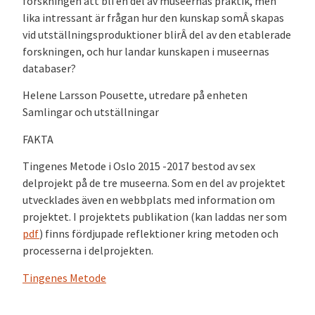
forskningen att bli en del av museernas praktik, men
lika intressant är frågan hur den kunskap somÂ skapas
vid utställningsproduktioner blirÂ del av den etablerade
forskningen, och hur landar kunskapen i museernas
databaser?
Helene Larsson Pousette, utredare på enheten
Samlingar och utställningar
FAKTA
Tingenes Metode i Oslo 2015 -2017 bestod av sex
delprojekt på de tre museerna. Som en del av projektet
utvecklades även en webbplats med information om
projektet. I projektets publikation (kan laddas ner som
pdf
) finns fördjupade reflektioner kring metoden och
processerna i delprojekten.
Tingenes Metode