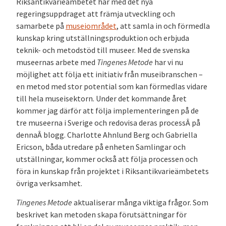
Riksantikvarieämbetet har med det nya
regeringsuppdraget att främja utveckling och
samarbete på
museiområdet
, att samla in och förmedla
kunskap kring utställningsproduktion och erbjuda
teknik- och metodstöd till museer. Med de svenska
museernas arbete med
Tingenes Metode
har vi nu
möjlighet att följa ett initiativ från museibranschen –
en metod med stor potential som kan förmedlas vidare
till hela museisektorn. Under det kommande året
kommer jag därför att följa implementeringen på de
tre museerna i Sverige och redovisa deras processÂ på
dennaÂ blogg. Charlotte Ahnlund Berg och Gabriella
Ericson, båda utredare på enheten Samlingar och
utställningar, kommer också att följa processen och
föra in kunskap från projektet i Riksantikvarieämbetets
övriga verksamhet.
Tingenes Metode
aktualiserar många viktiga frågor. Som
beskrivet kan metoden skapa förutsättningar för