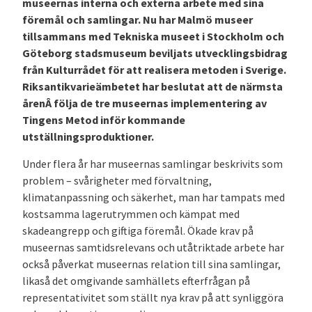
museernas interna och externa arbete med sina
föremål och samlingar. Nu har Malmö museer
tillsammans med Tekniska museet i Stockholm och
Göteborg stadsmuseum beviljats utvecklingsbidrag
från Kulturrådet för att realisera metoden i Sverige.
Riksantikvarieämbetet har beslutat att de närmsta
årenÂ följa de tre museernas implementering av
Tingens Metod inför kommande
utställningsproduktioner.
Under flera år har museernas samlingar beskrivits som
problem – svårigheter med förvaltning,
klimatanpassning och säkerhet, man har tampats med
kostsamma lagerutrymmen och kämpat med
skadeangrepp och giftiga föremål. Ökade krav på
museernas samtidsrelevans och utåtriktade arbete har
också påverkat museernas relation till sina samlingar,
likaså det omgivande samhällets efterfrågan på
representativitet som ställt nya krav på att synliggöra