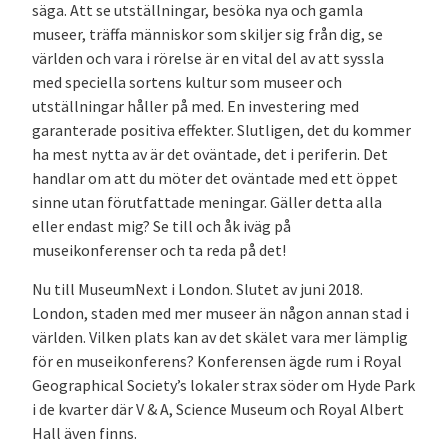
säga. Att se utställningar, besöka nya och gamla
museer, träffa människor som skiljer sig från dig, se
världen och vara i rörelse är en vital del av att syssla
med speciella sortens kultur som museer och
utställningar håller på med. En investering med
garanterade positiva effekter. Slutligen, det du kommer
ha mest nytta av är det oväntade, det i periferin. Det
handlar om att du möter det oväntade med ett öppet
sinne utan förutfattade meningar. Gäller detta alla
eller endast mig? Se till och åk iväg på
museikonferenser och ta reda på det!
Nu till MuseumNext i London. Slutet av juni 2018.
London, staden med mer museer än någon annan stad i
världen. Vilken plats kan av det skälet vara mer lämplig
för en museikonferens? Konferensen ägde rum i Royal
Geographical Society’s lokaler strax söder om Hyde Park
i de kvarter där V & A, Science Museum och Royal Albert
Hall även finns.