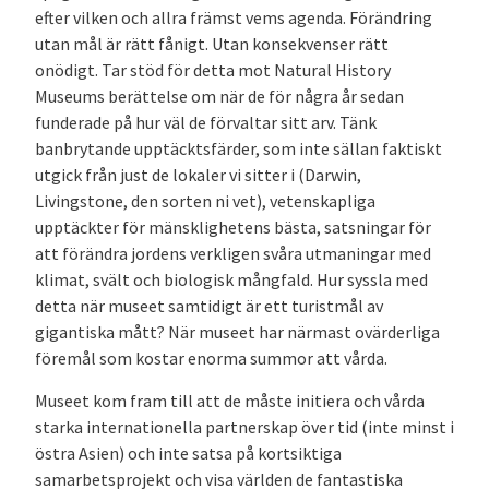
efter vilken och allra främst vems agenda. Förändring
utan mål är rätt fånigt. Utan konsekvenser rätt
onödigt. Tar stöd för detta mot Natural History
Museums berättelse om när de för några år sedan
funderade på hur väl de förvaltar sitt arv. Tänk
banbrytande upptäcktsfärder, som inte sällan faktiskt
utgick från just de lokaler vi sitter i (Darwin,
Livingstone, den sorten ni vet), vetenskapliga
upptäckter för mänsklighetens bästa, satsningar för
att förändra jordens verkligen svåra utmaningar med
klimat, svält och biologisk mångfald. Hur syssla med
detta när museet samtidigt är ett turistmål av
gigantiska mått? När museet har närmast ovärderliga
föremål som kostar enorma summor att vårda.
Museet kom fram till att de måste initiera och vårda
starka internationella partnerskap över tid (inte minst i
östra Asien) och inte satsa på kortsiktiga
samarbetsprojekt och visa världen de fantastiska