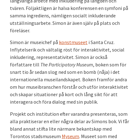
långvariga arbete med inkludering på längden och
tvären. Följaktligen är halva konferensen en symfoni på
samma ingrediens, nämligen socialt inkluderande
utställningsarbete. Simon är även själv på plats och
föreläser.
Simon är museichef på
konstmuseet
i Santa Cruz.
Inflytelserik och vältalig röst för interaktivitet, social
inkludering, representativitet. Simon är också
författare till
The Participatory Museum
, boken som för
snart tio år sedan slog ned som en bomb (nåja) i det
internationella museilandskapet. Boken framför andra
om hur museibranschen förstår och utför interaktivitet
och skapar situationer på kort och lång sikt för att
interagera och föra dialog med sin publik.
Projekt och institution efter varandra presenteras, som
alla praktiserar en eller några delar av Simons bok. Vi får
bland annat stifta lite närmare bekantskap med
Torontos stadsmuseum
Myseum
. Museet som med