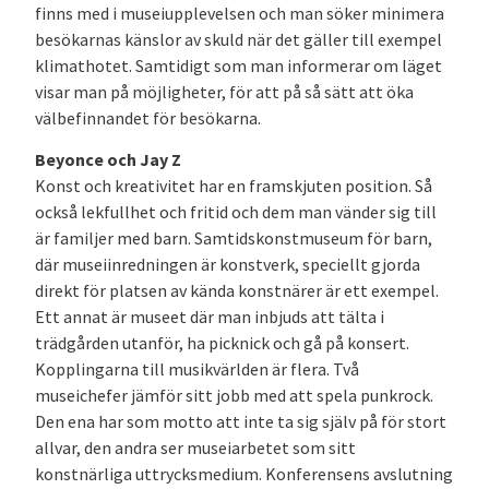
finns med i museiupplevelsen och man söker minimera
besökarnas känslor av skuld när det gäller till exempel
klimathotet. Samtidigt som man informerar om läget
visar man på möjligheter, för att på så sätt att öka
välbefinnandet för besökarna.
Beyonce och Jay Z
Konst och kreativitet har en framskjuten position. Så
också lekfullhet och fritid och dem man vänder sig till
är familjer med barn. Samtidskonstmuseum för barn,
där museiinredningen är konstverk, speciellt gjorda
direkt för platsen av kända konstnärer är ett exempel.
Ett annat är museet där man inbjuds att tälta i
trädgården utanför, ha picknick och gå på konsert.
Kopplingarna till musikvärlden är flera. Två
museichefer jämför sitt jobb med att spela punkrock.
Den ena har som motto att inte ta sig själv på för stort
allvar, den andra ser museiarbetet som sitt
konstnärliga uttrycksmedium. Konferensens avslutning