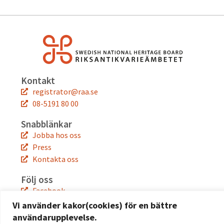
Kontakt
registrator@raa.se
08-5191 80 00
Snabblänkar
Jobba hos oss
Press
Kontakta oss
Följ oss
Facebook
Instagram
Vi använder kakor(cookies) för en bättre
Linkedin
användarupplevelse.