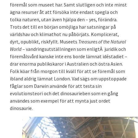
föremål som museet har. Samt slutligen och inte minst
ägna resurser åt att försöka inte endast spegla och
tolka naturen, utan även hjälpa den – yes, förändra.
Trots det till en början omöjliga har satsningar på
världshav och klimathot nu påbörjats. Komplicerat,
dyrt, opublikt, riskfyllt. Museets
Treasures of the Natural
World
– vandringsutställningen som enligtÂ juridik och
föremålsvård kanske inte ens borde lämnat idéstadiet –
drar enorma publikskaror i Australien och östra Asien.
Folk köar från morgon till kväll för att se föremål som
ibland aldrig lämnat London. Vad sägs om uppstoppade
fåglar som Darwin använde för att testa sin
evolutionsteori och det dinosaurieben som en gång
användes som exempel för att mynta just ordet
dinosaurie.