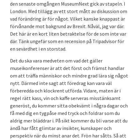
den senaste omgången MuseumNext gick av stapeln. I
London. Med tillägg av ett stort mått av diskussion om
vad förändring är för något. Vilket kanske knappast är
förvånande mot bakgrund av Brexit. Nåväl, jag var där.
Det här är en kort liten betraktelse för de som inte var
där. Tänk ungefär som en recension på Tripadvisor för
en sevärdhet i en storstad.
Det du ska vara medveten om vad det gäller
museikonferenser är att det först och främst handlar
om att träffa människor och mindre grad lära sig något
nytt. Därmed inte sagt att föredrag kan vara väl
förberedda och klockrent utförda. Vidare, maten är i
regel rätt kass, vin och kaffe serveras misstänksamt
generöst, du kommer sitta obekvämt i några dagar och
få med dig en tygpåse med tryck och foldrar som du
aldrig mer bläddrar i. På sikt kommer du bli varse att du
ändå har fått glimtar av insikter, kunskaper och
perspektiv när du minst anar det. Frön har såtts. Så att