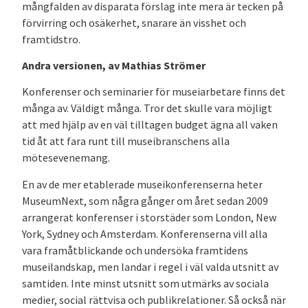
mångfalden av disparata förslag inte mera är tecken på
förvirring och osäkerhet, snarare än visshet och
framtidstro.
Andra versionen, av Mathias Strömer
Konferenser och seminarier för museiarbetare finns det
många av. Väldigt många. Tror det skulle vara möjligt
att med hjälp av en väl tilltagen budget ägna all vaken
tid åt att fara runt till museibranschens alla
mötesevenemang.
En av de mer etablerade museikonferenserna heter
MuseumNext, som några gånger om året sedan 2009
arrangerat konferenser i storstäder som London, New
York, Sydney och Amsterdam. Konferenserna vill alla
vara framåtblickande och undersöka framtidens
museilandskap, men landar i regel i väl valda utsnitt av
samtiden. Inte minst utsnitt som utmärks av sociala
medier, social rättvisa och publikrelationer. Så också när