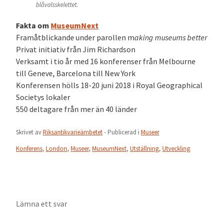
blåvalsskelettet.
Fakta om
MuseumNext
Framåtblickande under parollen m
aking museums better
Privat initiativ från Jim Richardson
Verksamt i tio år med 16 konferenser från Melbourne
till Geneve, Barcelona till New York
Konferensen hölls 18-20 juni 2018 i Royal Geographical
Societys lokaler
550 deltagare från mer än 40 länder
Skrivet av
Riksantikvarieämbetet
- Publicerad i
Museer
Konferens
,
London
,
Museer
,
MuseumNext
,
Utställning
,
Utveckling
Lämna ett svar