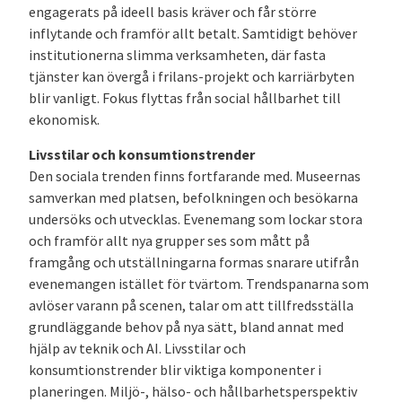
engagerats på ideell basis kräver och får större
inflytande och framför allt betalt. Samtidigt behöver
institutionerna slimma verksamheten, där fasta
tjänster kan övergå i frilans-projekt och karriärbyten
blir vanligt. Fokus flyttas från social hållbarhet till
ekonomisk.
Livsstilar och konsumtionstrender
Den sociala trenden finns fortfarande med. Museernas
samverkan med platsen, befolkningen och besökarna
undersöks och utvecklas. Evenemang som lockar stora
och framför allt nya grupper ses som mått på
framgång och utställningarna formas snarare utifrån
evenemangen istället för tvärtom. Trendspanarna som
avlöser varann på scenen, talar om att tillfredsställa
grundläggande behov på nya sätt, bland annat med
hjälp av teknik och AI. Livsstilar och
konsumtionstrender blir viktiga komponenter i
planeringen. Miljö-, hälso- och hållbarhetsperspektiv