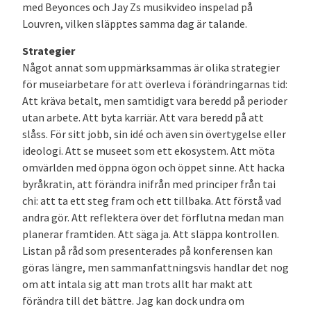
med Beyonces och Jay Zs musikvideo inspelad på
Louvren, vilken släpptes samma dag är talande.
Strategier
Något annat som uppmärksammas är olika strategier
för museiarbetare för att överleva i förändringarnas tid:
Att kräva betalt, men samtidigt vara beredd på perioder
utan arbete. Att byta karriär. Att vara beredd på att
slåss. För sitt jobb, sin idé och även sin övertygelse eller
ideologi. Att se museet som ett ekosystem. Att möta
omvärlden med öppna ögon och öppet sinne. Att hacka
byråkratin, att förändra inifrån med principer från tai
chi: att ta ett steg fram och ett tillbaka. Att förstå vad
andra gör. Att reflektera över det förflutna medan man
planerar framtiden. Att säga ja. Att släppa kontrollen.
Listan på råd som presenterades på konferensen kan
göras längre, men sammanfattningsvis handlar det nog
om att intala sig att man trots allt har makt att
förändra till det bättre. Jag kan dock undra om