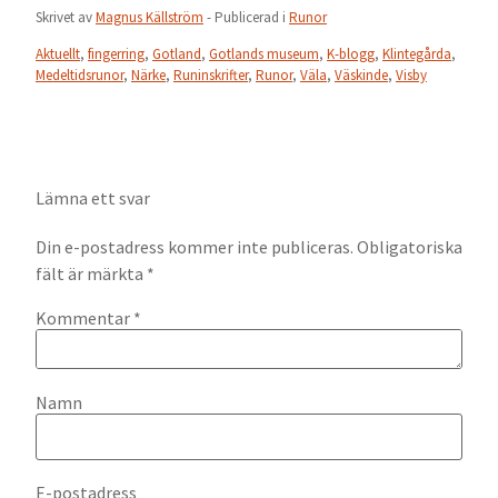
Skrivet av
Magnus Källström
- Publicerad i
Runor
Aktuellt
,
fingerring
,
Gotland
,
Gotlands museum
,
K-blogg
,
Klintegårda
,
Medeltidsrunor
,
Närke
,
Runinskrifter
,
Runor
,
Väla
,
Väskinde
,
Visby
Lämna ett svar
Din e-postadress kommer inte publiceras.
Obligatoriska
fält är märkta
*
Kommentar
*
Namn
E-postadress