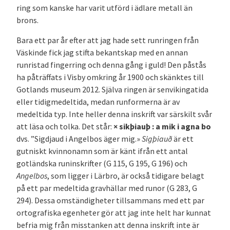
ring som kanske har varit utförd i ädlare metall än
brons.
Bara ett par år efter att jag hade sett runringen från
Väskinde fick jag stifta bekantskap med en annan
runristad fingerring och denna gång i guld! Den påstås
ha påträffats i Visby omkring år 1900 och skänktes till
Gotlands museum 2012. Själva ringen är senvikingatida
eller tidigmedeltida, medan runformerna är av
medeltida typ. Inte heller denna inskrift var särskilt svår
att läsa och tolka. Det står:
× sikþiauþ : a mik i agna bo
dvs. ”Sigdjaud i Angelbos äger mig.»
Sigþiauð
är ett
gutniskt kvinnonamn som är känt ifrån ett antal
gotländska runinskrifter (G 115, G 195, G 196) och
Angelbos
, som ligger i Lärbro, är också tidigare belagt
på ett par medeltida gravhällar med runor (G 283, G
294). Dessa omständigheter tillsammans med ett par
ortografiska egenheter gör att jag inte helt har kunnat
befria mig från misstanken att denna inskrift inte är