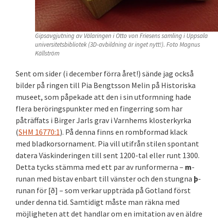
Gipsavgjutning av Välaringen i Otto von Friesens samling i Uppsala
universitetsbibliotek (3D-avbildning är inget nytt!). Foto Magnus
Källström
Sent om sider (i december förra året!) sände jag också
bilder på ringen till Pia Bengtsson Melin på Historiska
museet, som påpekade att den i sin utformning hade
flera beröringspunkter med en fingerring som har
påträffats i Birger Jarls grav i Varnhems klosterkyrka
(
SHM 16770:1
). På denna finns en rombformad klack
med bladkorsornament. Pia vill utifrån stilen spontant
datera Väskinderingen till sent 1200-tal eller runt 1300.
Detta tycks stämma med ett par av runformerna –
m
-
runan med bistav enbart till vänster och den stungna
þ
-
runan för [ð] – som verkar uppträda på Gotland först
under denna tid. Samtidigt måste man räkna med
möjligheten att det handlar om en imitation av en äldre