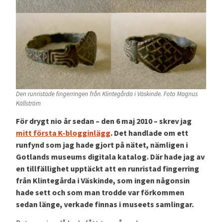
Den runristade fingerringen från Klintegårda i Väskinde. Foto Magnus
Källström
För drygt nio år sedan – den 6 maj 2010 – skrev jag
mitt första K-blogginlägg
. Det handlade om ett
runfynd som jag hade gjort på nätet, nämligen i
Gotlands museums digitala katalog. D
är hade jag av
en tillfällighet upptäckt att en runristad fingerring
från Klintegårda i Väskinde, som ingen någonsin
hade sett och som man trodde var förkommen
sedan länge, verkade finnas i museets samlingar.