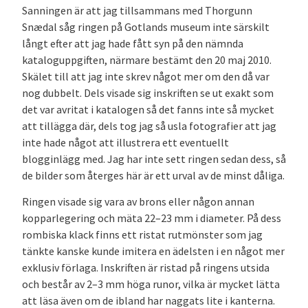
Sanningen är att jag tillsammans med Thorgunn
Snædal såg ringen på Gotlands museum inte särskilt
långt efter att jag hade fått syn på den nämnda
kataloguppgiften, närmare bestämt den 20 maj 2010.
Skälet till att jag inte skrev något mer om den då var
nog dubbelt. Dels visade sig inskriften se ut exakt som
det var avritat i katalogen så det fanns inte så mycket
att tillägga där, dels tog jag så usla fotografier att jag
inte hade något att illustrera ett eventuellt
blogginlägg med. Jag har inte sett ringen sedan dess, så
de bilder som återges här är ett urval av de minst dåliga.
Ringen visade sig vara av brons eller någon annan
kopparlegering och mäta 22–23 mm i diameter. På dess
rombiska klack finns ett ristat rutmönster som jag
tänkte kanske kunde imitera en ädelsten i en något mer
exklusiv förlaga. Inskriften är ristad på ringens utsida
och består av 2–3 mm höga runor, vilka är mycket lätta
att läsa även om de ibland har naggats lite i kanterna.