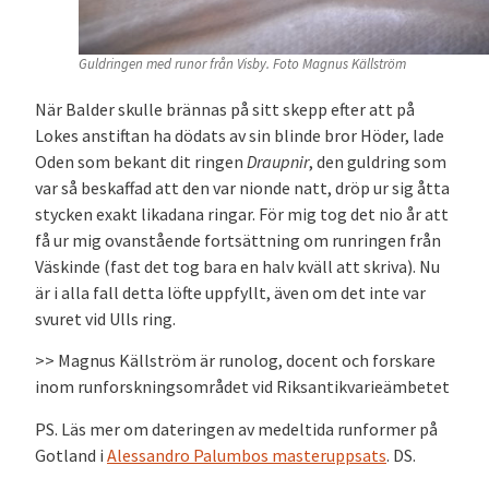
Guldringen med runor från Visby. Foto Magnus Källström
När Balder skulle brännas på sitt skepp efter att på
Lokes anstiftan ha dödats av sin blinde bror Höder, lade
Oden som bekant dit ringen
Draupnir
, den guldring som
var så beskaffad att den var nionde natt, dröp ur sig åtta
stycken exakt likadana ringar. För mig tog det nio år att
få ur mig ovanstående fortsättning om runringen från
Väskinde (fast det tog bara en halv kväll att skriva). Nu
är i alla fall detta löfte uppfyllt, även om det inte var
svuret vid Ulls ring.
>> Magnus Källström är runolog, docent och forskare
inom runforskningsområdet vid Riksantikvarieämbetet
PS. Läs mer om dateringen av medeltida runformer på
Gotland i
Alessandro Palumbos masteruppsats
. DS.