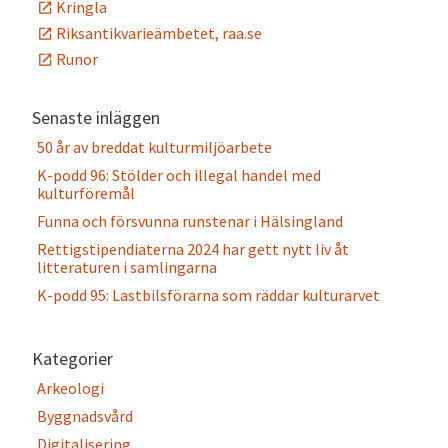
Kringla
Riksantikvarieämbetet, raa.se
Runor
Senaste inläggen
50 år av breddat kulturmiljöarbete
K-podd 96: Stölder och illegal handel med
kulturföremål
Funna och försvunna runstenar i Hälsingland
Rettigstipendiaterna 2024 har gett nytt liv åt
litteraturen i samlingarna
K-podd 95: Lastbilsförarna som räddar kulturarvet
Kategorier
Arkeologi
Byggnadsvård
Digitalisering