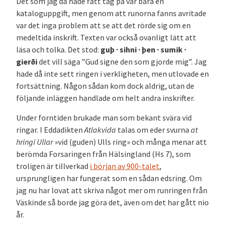
Det som jag då hade fått tag på var bara en
kataloguppgift, men genom att runorna fanns avritade
var det inga problem att se att det rörde sig om en
medeltida inskrift. Texten var också ovanligt lätt att
läsa och tolka. Det stod:
guþ · sihni · þen · sumik ·
gierði
det vill säga ”Gud signe den som gjorde mig”. Jag
hade då inte sett ringen i verkligheten, men utlovade en
fortsättning. Någon sådan kom dock aldrig, utan de
följande inläggen handlade om helt andra inskrifter.
Under forntiden brukade man som bekant svära vid
ringar. I Eddadikten
Atlakvida
talas om eder svurna
at
hringi Ullar
»vid (guden) Ulls ring» och många menar att
berömda Forsaringen från Hälsingland (Hs 7), som
troligen är tillverkad
i början av 900-talet
,
ursprungligen har fungerat som en sådan edsring. Om
jag nu har lovat att skriva något mer om runringen från
Väskinde så borde jag göra det, även om det har gått nio
år.