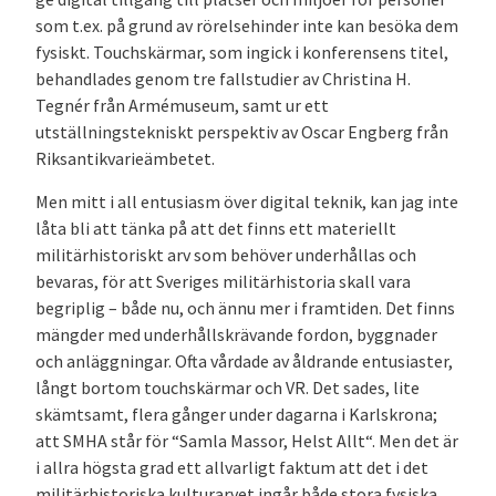
som t.ex. på grund av rörelsehinder inte kan besöka dem
fysiskt. Touchskärmar, som ingick i konferensens titel,
behandlades genom tre fallstudier av Christina H.
Tegnér från Armémuseum, samt ur ett
utställningstekniskt perspektiv av Oscar Engberg från
Riksantikvarieämbetet.
Men mitt i all entusiasm över digital teknik, kan jag inte
låta bli att tänka på att det finns ett materiellt
militärhistoriskt arv som behöver underhållas och
bevaras, för att Sveriges militärhistoria skall vara
begriplig – både nu, och ännu mer i framtiden. Det finns
mängder med underhållskrävande fordon, byggnader
och anläggningar. Ofta vårdade av åldrande entusiaster,
långt bortom touchskärmar och VR. Det sades, lite
skämtsamt, flera gånger under dagarna i Karlskrona;
att SMHA står för “Samla Massor, Helst Allt“. Men det är
i allra högsta grad ett allvarligt faktum att det i det
militärhistoriska kulturarvet ingår både stora fysiska