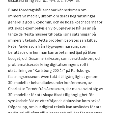
diskutera kring vad “
immersiva medier
“ är.
Bland föredragshållarna var kännedomen om
immersiva medier, liksom om deras begränsningar
generellt god. Ekonomin, och de höga kostnaderna för
att skapa exempelvis en VR-upplevelse håller än så
länge de flesta museer tillbaka i sina satsningar på
immersiv teknik. Detta problem belystes särskilt av
Peter Andersson från Flygvapenmuseum, som
berättade om hur man kan arbeta med ljud på liten
budget, och Susanne Eriksson, som berättade om, och
problematiserade kring digitaliseringens roll i
utställningen “Karlsborg 200 år“ på Karlsborgs
fästningsmuseum. Även taktil tillgänglighet genom
3D-modeller behandlades under konferensen, av
Charlotte Ternér från Aeroseum, där man använt sig av
3D-modeller för att skapa ökad tillgänglighet för
synskadade. Vid en efterföljande diskussion kom också
frågan upp, om hur digital teknik kan användas för att
ge digital tillgång till platser och miljöer för personer