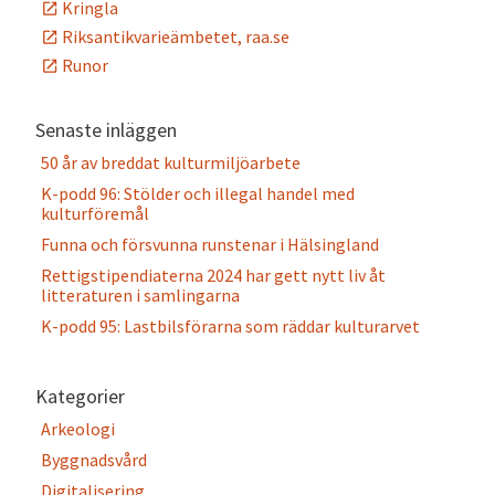
Kringla
Riksantikvarieämbetet, raa.se
Runor
Senaste inläggen
50 år av breddat kulturmiljöarbete
K-podd 96: Stölder och illegal handel med
kulturföremål
Funna och försvunna runstenar i Hälsingland
Rettigstipendiaterna 2024 har gett nytt liv åt
litteraturen i samlingarna
K-podd 95: Lastbilsförarna som räddar kulturarvet
Kategorier
Arkeologi
Byggnadsvård
Digitalisering