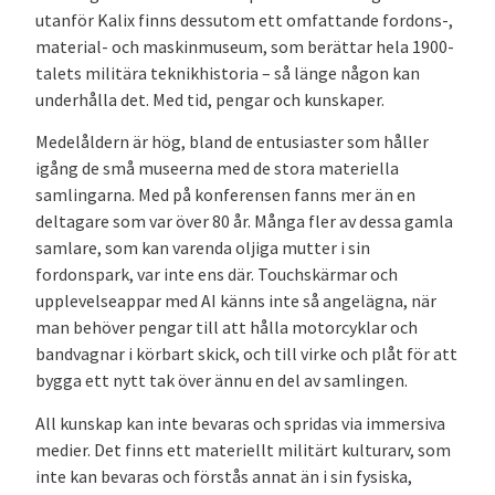
utanför Kalix finns dessutom ett omfattande fordons-,
material- och maskinmuseum, som berättar hela 1900-
talets militära teknikhistoria – så länge någon kan
underhålla det. Med tid, pengar och kunskaper.
Medelåldern är hög, bland de entusiaster som håller
igång de små museerna med de stora materiella
samlingarna. Med på konferensen fanns mer än en
deltagare som var över 80 år. Många fler av dessa gamla
samlare, som kan varenda oljiga mutter i sin
fordonspark, var inte ens där. Touchskärmar och
upplevelseappar med AI känns inte så angelägna, när
man behöver pengar till att hålla motorcyklar och
bandvagnar i körbart skick, och till virke och plåt för att
bygga ett nytt tak över ännu en del av samlingen.
All kunskap kan inte bevaras och spridas via immersiva
medier. Det finns ett materiellt militärt kulturarv, som
inte kan bevaras och förstås annat än i sin fysiska,