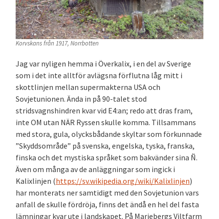
Korvskans från 1917, Norrbotten
Jag var nyligen hemma i Överkalix, i en del av Sverige
som i det inte alltför avlägsna förflutna låg mitt i
skottlinjen mellan supermakterna USA och
Sovjetunionen. Ända in på 90-talet stod
stridsvagnshindren kvar vid E4:an; redo att dras fram,
inte OM utan NÄR Ryssen skulle komma. Tillsammans
med stora, gula, olycksbådande skyltar som förkunnade
”Skyddsområde” på svenska, engelska, tyska, franska,
finska och det mystiska språket som bakvänder sina Ñ.
Även om många av de anläggningar som ingick i
Kalixlinjen (
https://sv.wikipedia.org/wiki/Kalixlinjen
)
har monterats ner samtidigt med den Sovjetunion vars
anfall de skulle fördröja, finns det ändå en hel del fasta
lämningar kvar ute i landskapet. På Mariebergs Viltfarm