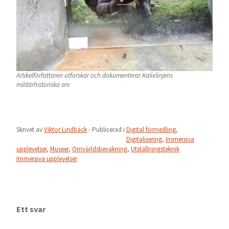
Artikelförfattaren utforskar och dokumenterar Kalixlinjens
militärhistoriska arv
Skrivet av
Viktor Lindbäck
- Publicerad i
Digital förmedling
,
Digitalisering
,
Immersiva
upplevelser
,
Museer
,
Omvärldsbevakning
,
Utställningsteknik
Immersiva upplevelser
Ett svar