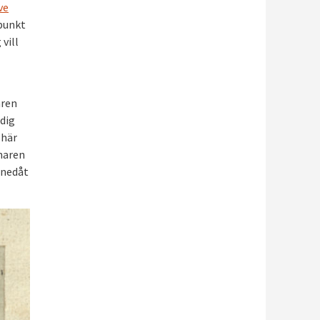
ve
 punkt
vill
åren
ndig
 här
knaren
 nedåt