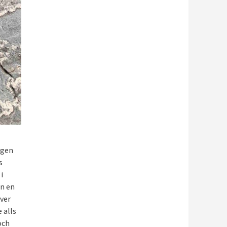
ngen
s
i
en en
över
 alls
och