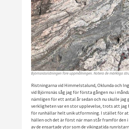
Björnsnäsristningen före uppmålningen. Notera de märkliga stru
Ristningarna vid Himmelstalund, Oklunda och Inge
vid Björnsnäs såg jag för första gången nu i mån
nämligen för ett antal år sedan och nu skulle jag 
verkligheten var en stor upplevelse, trots att ja
för runhällar helt unik utformning. I stället för a
hällen och det är först när man står framför den 
av de ensartade ytor som de vikingatida runrista