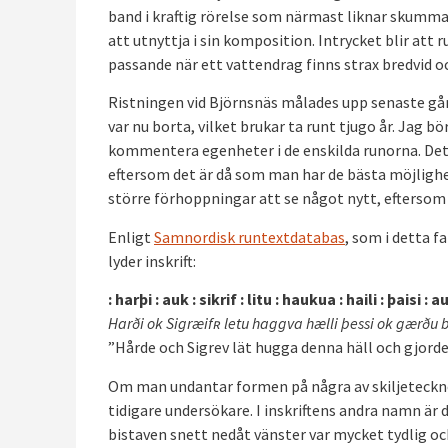
band i kraftig rörelse som närmast liknar skumman
att utnyttja i sin komposition. Intrycket blir a
passande när ett vattendrag finns strax bredvid 
Ristningen vid Björnsnäs målades upp senaste g
var nu borta, vilket brukar ta runt tjugo år. Jag
kommentera egenheter i de enskilda runorna. Detta
eftersom det är då som man har de bästa möjlighe
större förhoppningar att se något nytt, eftersom
Enligt
Samnordisk runtextdatabas
, som i detta f
lyder inskrift:
: harþi : auk : sikrif : litu : haukua : haili : þaisi : a
Harði ok Sigræif
ʀ letu haggva hælli þessi ok gærðu b
”Hårde och Sigrev lät hugga denna häll och gjorde 
Om man undantar formen på några av skiljetecknen 
tidigare undersökare. I inskriftens andra namn är 
bistaven snett nedåt vänster var mycket tydlig oc