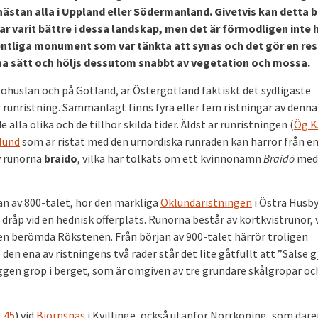
 nästan alla i Uppland eller Södermanland. Givetvis kan detta 
har varit bättre i dessa landskap, men det är förmodligen inte 
fentliga monument som var tänkta att synas och det gör en res
samma sätt och höljs dessutom snabbt av vegetation och mossa.
huslän och på Gotland, är Östergötland faktiskt det sydligaste
r runristning. Sammanlagt finns fyra eller fem ristningar av denna
alla olika och de tillhör skilda tider. Äldst är runristningen (
Ög K
lund
som är ristat med den urnordiska runraden kan härrör från en
v runorna
braido
, vilka har tolkats om ett kvinnonamn
Braid
ō
med
jan av 800-talet, hör den märkliga
Oklundaristningen
i Östra Husby
 dråp vid en hednisk offerplats. Runorna består av kortkvistrunor, 
n berömda Rökstenen. Från början av 900-talet härrör troligen
 den ena av ristningens två rader står det lite gåtfullt att ”Salse 
huggen grop i berget, som är omgiven av tre grundare skålgropar oc
 45
) vid
Björnsnäs
i Kvillinge, också utanför Norrköping, som där