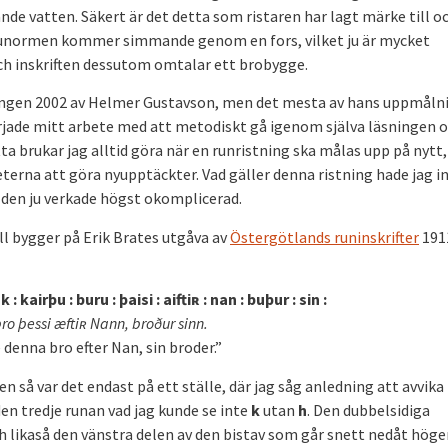
de vatten. Säkert är det detta som ristaren har lagt märke till oc
tt runormen kommer simmande genom en fors, vilket ju är mycket
och inskriften dessutom omtalar ett brobygge.
ången 2002 av Helmer Gustavson, men det mesta av hans uppmåln
 började mitt arbete med att metodiskt gå igenom själva läsningen 
 brukar jag alltid göra när en runristning ska målas upp på nytt,
terna att göra nyupptäckter. Vad gäller denna ristning hade jag i
 den ju verkade högst okomplicerad.
all bygger på Erik Brates utgåva av
Östergötlands runinskrifter
191
uk : kairþu : buru : þaisi : aifti
ʀ : nan : buþur : sin :
ro þessi æfti
ʀ Nann, broður sinn.
denna bro efter Nan, sin broder.”
så var det endast på ett ställe, där jag såg anledning att avvika
den tredje runan vad jag kunde se inte
k
utan
h
. Den dubbelsidiga
h likaså den vänstra delen av den bistav som går snett nedåt höge