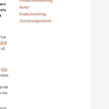
Omvärldsbevakning
bero
Runor
hela
Stadsutveckling
t
Utställningsteknik
 typ
J54
)
 så
 (
Ög
vilket
gjorde
h nio
emot