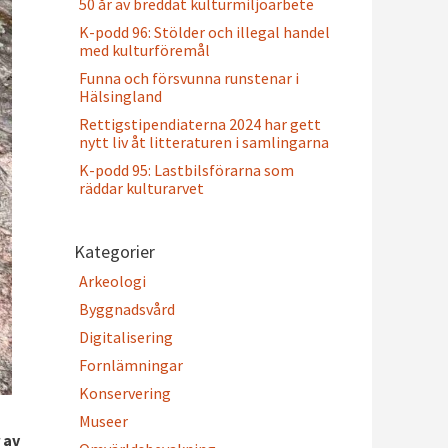
50 år av breddat kulturmiljöarbete
K-podd 96: Stölder och illegal handel
med kulturföremål
Funna och försvunna runstenar i
Hälsingland
Rettigstipendiaterna 2024 har gett
nytt liv åt litteraturen i samlingarna
K-podd 95: Lastbilsförarna som
räddar kulturarvet
Kategorier
Arkeologi
Byggnadsvård
Digitalisering
Fornlämningar
Konservering
Museer
 av