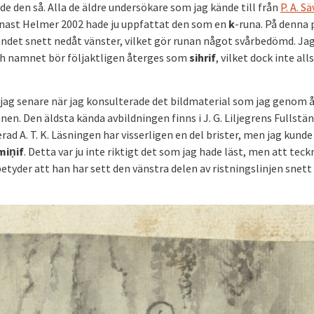
de den så. Alla de äldre undersökare som jag kände till från
P. A. Sä
nast Helmer 2002 hade ju uppfattat den som en
k
-runa. På denna
andet snett nedåt vänster, vilket gör runan något svårbedömd. Jag 
h namnet bör följaktligen återges som
sihrif
, vilket dock inte alls
k jag senare när jag konsulterade det bildmaterial som jag genom 
en. Den äldsta kända avbildningen finns i J. G. Liljegrens Fullstä
ad A. T. K. Läsningen har visserligen en del brister, men jag kunde
min
̣if
. Detta var ju inte riktigt det som jag hade läst, men att tec
betyder att han har sett den vänstra delen av ristningslinjen snett