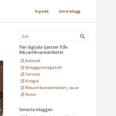
K-podd
Om K-blogg
Fler digitala tjänster från
Riksantikvarieämbetet
Arkivsök
Bebyggelseregistret
Fornsök
Kringla
Riksantikvarieämbetet, raa.se
Runor
Senaste inläggen