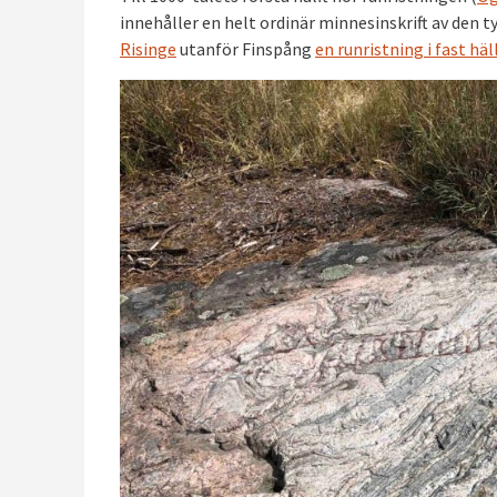
innehåller en helt ordinär minnesinskrift av den t
Risinge
utanför Finspång
en runristning i fast häl