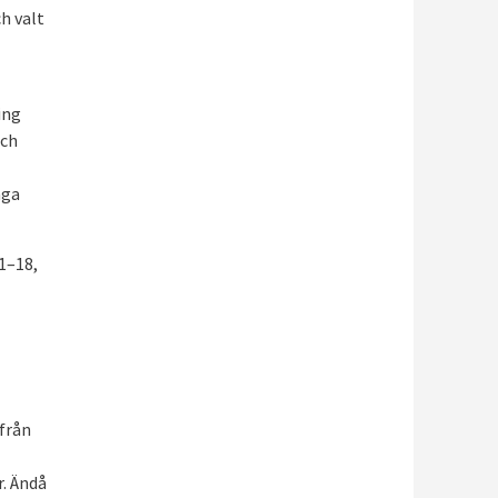
h valt
ing
och
nga
1–18,
 från
r. Ändå