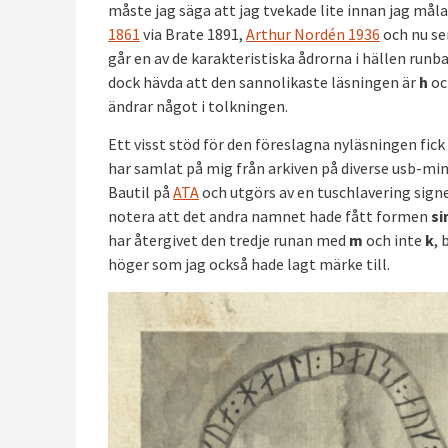
måste jag säga att jag tvekade lite innan jag måla
1861
via Brate 1891,
Arthur Nordén 1936
och nu se
går en av de karakteristiska ådrorna i hällen runb
dock hävda att den sannolikaste läsningen är
h
oc
ändrar något i tolkningen.
Ett visst stöd för den föreslagna nyläsningen fic
har samlat på mig från arkiven på diverse usb-minn
Bautil på
ATA
och utgörs av en tuschlavering signer
notera att det andra namnet hade fått formen
si
har återgivet den tredje runan med
m
och inte
k
, 
höger som jag också hade lagt märke till.