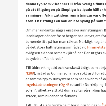
denna typ som vi känner till från Sverige finns
på att tillgången på lämpliga isslipade hällar 
sanningen. Vikingatidens runristningar var of
sten. En ristning i en häll är inte synlig på 
Om man undantar några enstaka runristningar i Bo
landskapet där det fasta berget har utnyttjats fö
beroende lite på hur man räknar. Märkligt nog är de 
på det stora hällristningsområdet vid
Himmelsta
avlägsen tid som romersk järnålder. Den utgörs a
betydelsen ”den breda”.
Till äldre vikingatid och kanske så tidigt som bör
N288
), ristad av Gunnar som hade sökt asyl för ett
är samma typ av runsystem som har använts på de
Ingelstadristningen
(
Ög 43
) utanför Norrköping. I
solen”, vilket av allt att döma syftar på en djup 
streck, som bildar en strålkrans.
Till 1000-talets första hälft hör runristningen (
Ög