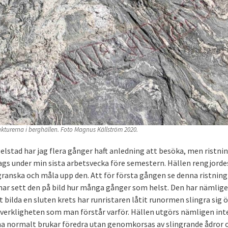
kturerna i berghällen. Foto Magnus Källström 2020.
lstad har jag flera gånger haft anledning att besöka, men ristni
dags under min sista arbetsvecka före semestern. Hällen rengjorde
granska och måla upp den. Att för första gången se denna ristning 
g har sett den på bild hur många gånger som helst. Den har nämlig
tt bilda en sluten krets har runristaren låtit runormen slingra sig 
i verkligheten som man förstår varför. Hällen utgörs nämligen inte
rna normalt brukar föredra utan genomkorsas av slingrande ådror 