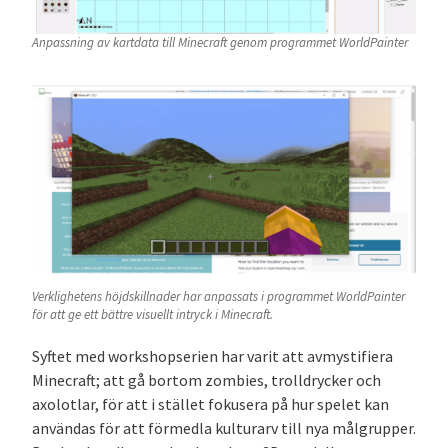
Anpassning av kartdata till Minecraft genom programmet WorldPainter
Verklighetens höjdskillnader har anpassats i programmet WorldPainter
för att ge ett bättre visuellt intryck i Minecraft.
Syftet med workshopserien har varit att avmystifiera
Minecraft; att gå bortom zombies, trolldrycker och
axolotlar, för att i stället fokusera på hur spelet kan
användas för att förmedla kulturarv till nya målgrupper.