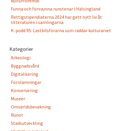
kulturföremål
Funna och försvunna runstenar i Hälsingland
Rettigstipendiaterna 2024 har gett nytt liv åt
litteraturen i samlingarna
K-podd 95: Lastbilsförarna som räddar kulturarvet
Kategorier
Arkeologi
Byggnadsvård
Digitalisering
Fornlämningar
Konservering
Museer
Omvärldsbevakning
Runor
Stadsutveckling