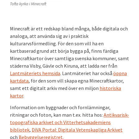
Tofta kyrka i Minecraft
Minecraft är ett redskap bland många, både digitala och
analoga, att använda sig av i praktisk
kulturarvsförmedling. För den som vill ha en
kartbaserad grund att börja bygga på, finns färdiga
Minecraftkartor över samtliga svenska kommuner, samt
städerna Visby, Gävle och Kiruna, att ladda ner från
Lantmäteriets hemsida
. Lantmäteriet har också
öppna
kartdata
, för den som vill skapa egna Minecraftkartor,
samt ett digitalt arkiv med över en miljon
historiska
kartor
.
Information om byggnader och fornlämningar,
ritningar och foton, kan man t.ex. hitta hos:
Antikvarisk-
topografiska arkivet och Vitterhetsakademiens
bibliotek
,
DiVA Portal: Digitala Vetenskapliga Arkivet
och
Bebyggelseregistret.