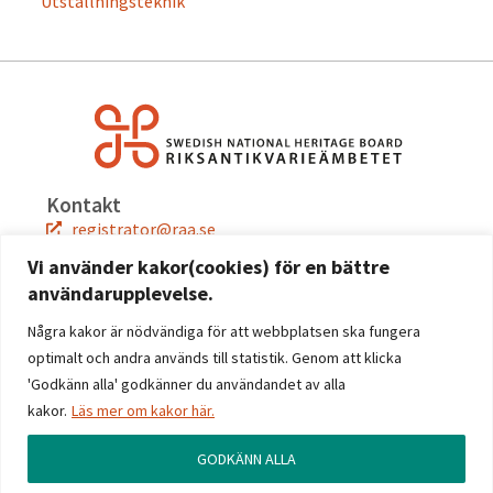
Utställningsteknik
Kontakt
registrator@raa.se
08-5191 80 00
Vi använder kakor(cookies) för en bättre
användarupplevelse.
Snabblänkar
Jobba hos oss
Några kakor är nödvändiga för att webbplatsen ska fungera
Press
optimalt och andra används till statistik. Genom att klicka
Kontakta oss
'Godkänn alla' godkänner du användandet av alla
kakor.
Läs mer om kakor här.
Följ oss
Facebook
GODKÄNN ALLA
Instagram