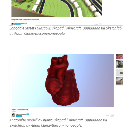
Langdale Street i Glasgow, skapad i Minecraft. Uppladdad till Sketchfab
av Adam Clarke/thecommonpeople.
Anatomisk modell av hjärta, skapad i Minecraft. Uppladdad till
Sketchfab av Adam Clarke/thecommonpeople.